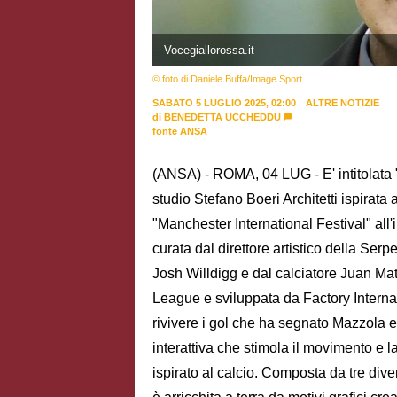
Vocegiallorossa.it
© foto di Daniele Buffa/Image Sport
SABATO 5 LUGLIO 2025, 02:00
ALTRE NOTIZIE
di
BENEDETTA UCCHEDDU
fonte ANSA
(ANSA) - ROMA, 04 LUG - E' intitolata "
studio Stefano Boeri Architetti ispirata
"Manchester International Festival" all'
curata dal direttore artistico della Serp
Josh Willdigg e dal calciatore Juan M
League e sviluppata da Factory Internatio
rivivere i gol che ha segnato Mazzola e
interattiva che stimola il movimento e l
ispirato al calcio. Composta da tre dive