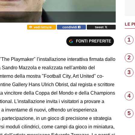
LE P
vedi letture
condividi
tweet
1
FONTI PREFERITE
2
The Playmaker" l'installazione interattiva firmata dallo
 a Sandro Mazzola e realizzata nell'ambito del
3
interno della mostra "Football City, Art United" co-
entine Gallery Hans Ulrich Obrist, dal regista e scrittore
ata vincitore della Coppa del Mondo e della Champions
4
nal. L'installazione invita i visitatori a provare a
 a inventarne di nuovi, offrendo un'esperienza
5
a partecipazione, in un gioco di precisione e strategia
rsi moduli cilindrici, come campi da gioco in miniatura,