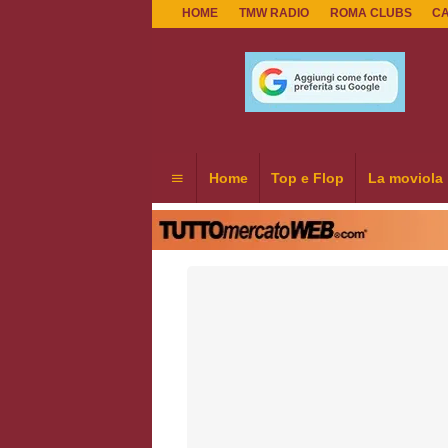
HOME
TMW RADIO
ROMA CLUBS
C
Home
Top e Flop
La moviola