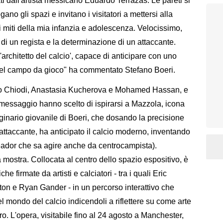
eati dall'artista messicano Eduardo Terrazas. Le pareti si
gano gli spazi e invitano i visitatori a mettersi alla
 miti della mia infanzia e adolescenza. Velocissimo,
 di un regista e la determinazione di un attaccante.
rchitetto del calcio', capace di anticipare con uno
i nel campo da gioco" ha commentato Stefano Boeri.
tro Chiodi, Anastasia Kucherova e Mohamed Hassan, e
 messaggio hanno scelto di ispirarsi a Mazzola, icona
aginario giovanile di Boeri, che dosando la precisione
 attaccante, ha anticipato il calcio moderno, inventando
oleador che sa agire anche da centrocampista).
a mostra. Collocata al centro dello spazio espositivo, è
he firmate da artisti e calciatori - tra i quali Eric
on e Ryan Gander - in un percorso interattivo che
 del mondo del calcio indicendoli a riflettere su come arte
ro. L'opera, visitabile fino al 24 agosto a Manchester,