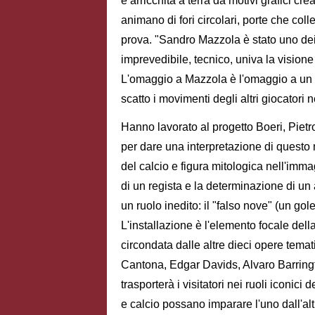
è arricchita a terra da motivi grafici cr
animano di fori circolari, porte che colle
prova. "Sandro Mazzola è stato uno dei
imprevedibile, tecnico, univa la visione
L'omaggio a Mazzola è l'omaggio a un 'a
scatto i movimenti degli altri giocator
Hanno lavorato al progetto Boeri, Pie
per dare una interpretazione di questo
del calcio e figura mitologica nell'imm
di un regista e la determinazione di un
un ruolo inedito: il "falso nove" (un g
L'installazione è l'elemento focale dell
circondata dalle altre dieci opere tematic
Cantona, Edgar Davids, Alvaro Barringt
trasporterà i visitatori nei ruoli iconici
e calcio possano imparare l'uno dall'alt