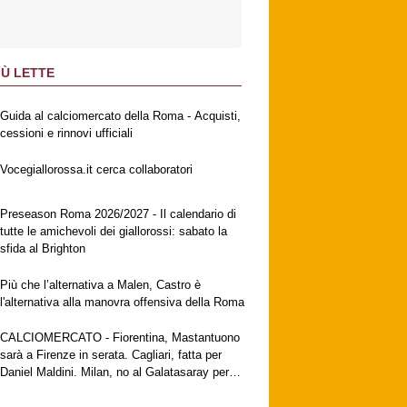
IÙ LETTE
Guida al calciomercato della Roma - Acquisti,
cessioni e rinnovi ufficiali
Vocegiallorossa.it cerca collaboratori
Preseason Roma 2026/2027 - Il calendario di
tutte le amichevoli dei giallorossi: sabato la
sfida al Brighton
Più che l’alternativa a Malen, Castro è
l'alternativa alla manovra offensiva della Roma
CALCIOMERCATO - Fiorentina, Mastantuono
sarà a Firenze in serata. Cagliari, fatta per
Daniel Maldini. Milan, no al Galatasaray per
Leao. Vlahovic attende una big. Juventus,
contatti con Zirkzee.