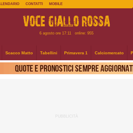
ALENDARIO
CONTATTI
MOBILE
6 agosto ore 17:11
online: 955
Scacco Matto
Tabellini
Primavera 1
Calciomercato
P