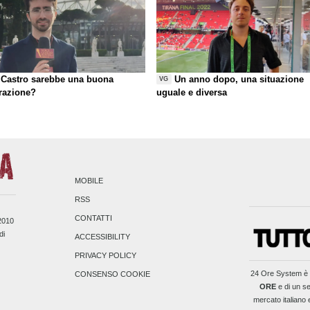
Castro sarebbe una buona
Un anno dopo, una situazione
VG
razione?
uguale e diversa
MOBILE
RSS
CONTATTI
/2010
di
ACCESSIBILITY
PRIVACY POLICY
24 Ore System
è 
CONSENSO COOKIE
ORE
e di un se
mercato italiano 