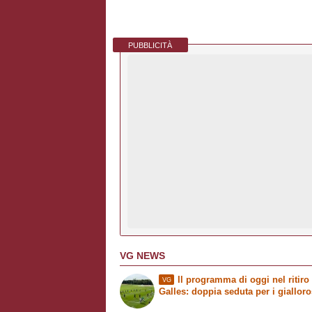
PUBBLICITÀ
VG NEWS
Il programma di oggi nel ritiro 
VG
Galles: doppia seduta per i gialloro