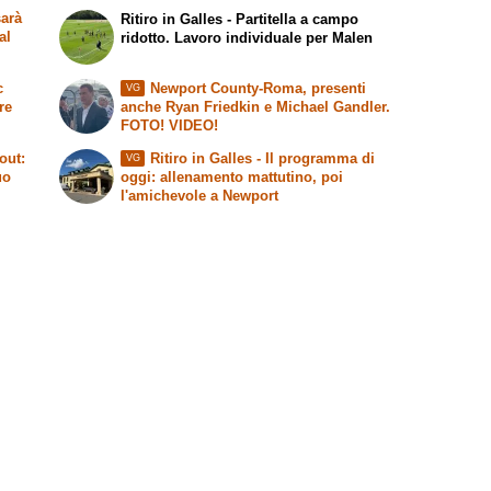
arà
Ritiro in Galles - Partitella a campo
al
ridotto. Lavoro individuale per Malen
c
Newport County-Roma, presenti
VG
re
anche Ryan Friedkin e Michael Gandler.
FOTO! VIDEO!
out:
Ritiro in Galles - Il programma di
VG
uo
oggi: allenamento mattutino, poi
l'amichevole a Newport