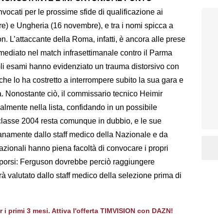
onvocati per le prossime sfide di qualificazione ai
e) e Ungheria (16 novembre), e tra i nomi spicca a
 L’attaccante della Roma, infatti, è ancora alle prese
rimediato nel match infrasettimanale contro il Parma
li esami hanno evidenziato un trauma distorsivo con
e lo ha costretto a interrompere subito la sua gara e
ia. Nonostante ciò, il commissario tecnico Heimir
almente nella lista, confidando in un possibile
classe 2004 resta comunque in dubbio, e le sue
anamente dallo staff medico della Nazionale e da
nazionali hanno piena facoltà di convocare i propri
pporsi: Ferguson dovrebbe perciò raggiungere
rrà valutato dallo staff medico della selezione prima di
er i primi 3 mesi. Attiva l'offerta TIMVISION con DAZN!