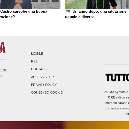
Castro sarebbe una buona
Un anno dopo, una situazione
VG
razione?
uguale e diversa
MOBILE
RSS
CONTATTI
/2010
di
ACCESSIBILITY
PRIVACY POLICY
24 Ore System
è 
CONSENSO COOKIE
ORE
e di un se
mercato italiano 
cui gestisce in es
in