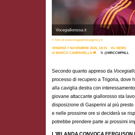
Vocegiallorossa.it
© foto di www.imagephotoagency.it
VENERDÌ 7 NOVEMBRE 2025, 18:01
VG NEWS
di
MARCO CAMPANELLA
@MRCCMPNLL
Secondo quanto appreso da
Vocegiallo
processo di recupero a Trigoria, dove h
alla caviglia destra con interessamento
giovane attaccante giallorosso sta lavor
disposizione di Gasperini al più presto
e nelle prossime ore si deciderà se ris
potrebbe prendere parte ai prossimi im
L'IRLANDA CONVOCA FERGUSON N