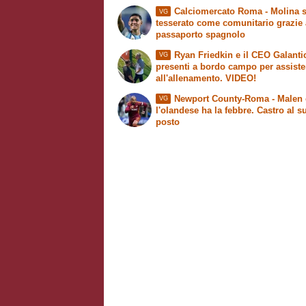
Calciomercato Roma - Molina s
VG
tesserato come comunitario grazie 
passaporto spagnolo
Ryan Friedkin e il CEO Galanti
VG
presenti a bordo campo per assiste
all'allenamento. VIDEO!
Newport County-Roma - Malen 
VG
l'olandese ha la febbre. Castro al s
posto