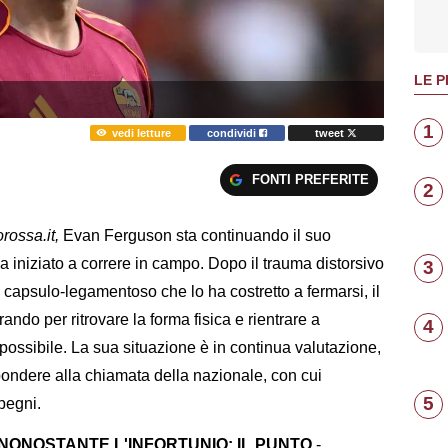
LE P
1
vedi letture
condividi
tweet
FONTI PREFERITE
2
rossa.it,
Evan Ferguson sta continuando il suo
a iniziato a correre in campo. Dopo il trauma distorsivo
3
 capsulo-legamentoso che lo ha costretto a fermarsi, il
ando per ritrovare la forma fisica e rientrare a
4
 possibile. La sua situazione è in continua valutazione,
pondere alla chiamata della nazionale, con cui
5
pegni.
ONOSTANTE L'INFORTUNIO: IL PUNTO
-