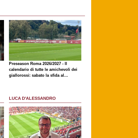
Preseason Roma 2026/2027 - Il
calendario di tutte le amichevoli dei
giallorossi: sabato la sfida al
Brighton
LUCA D'ALESSANDRO