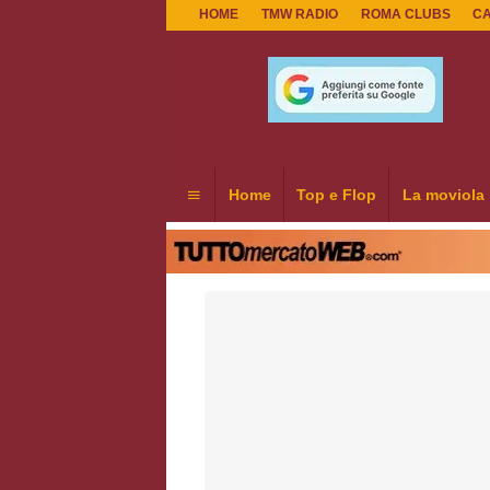
HOME
TMW RADIO
ROMA CLUBS
C
Home
Top e Flop
La moviola