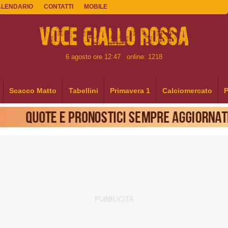
ALENDARIO
CONTATTI
MOBILE
6 agosto ore 12:47
online: 1218
Scacco Matto
Tabellini
Primavera 1
Calciomercato
P