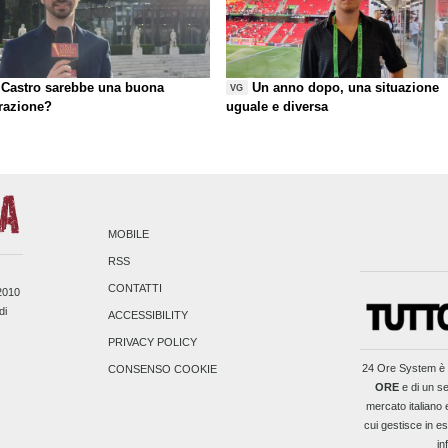
Castro sarebbe una buona
Un anno dopo, una situazione
VG
razione?
uguale e diversa
MOBILE
RSS
CONTATTI
/2010
di
ACCESSIBILITY
PRIVACY POLICY
24 Ore System
è 
CONSENSO COOKIE
ORE
e di un se
mercato italiano 
cui gestisce in es
in