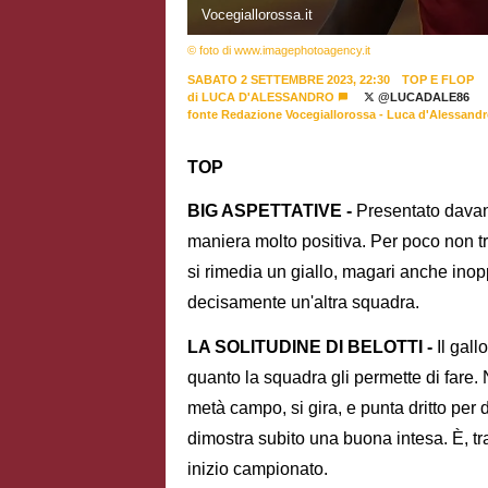
Vocegiallorossa.it
© foto di www.imagephotoagency.it
SABATO 2 SETTEMBRE 2023, 22:30
TOP E FLOP
di
LUCA D'ALESSANDRO
@LUCADALE86
fonte Redazione Vocegiallorossa - Luca d'Alessand
TOP
BIG ASPETTATIVE -
Presentato davant
maniera molto positiva. Per poco non tro
si rimedia un giallo, magari anche in
decisamente un'altra squadra.
LA SOLITUDINE DI BELOTTI -
Il gall
quanto la squadra gli permette di fare.
metà campo, si gira, e punta dritto per d
dimostra subito una buona intesa. È, tr
inizio campionato.