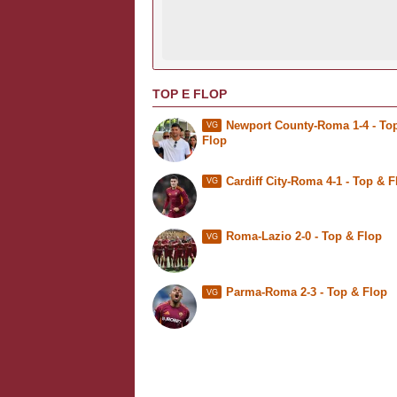
TOP E FLOP
Newport County-Roma 1-4 -
To
VG
Flop
Cardiff City-Roma 4-1 - Top & F
VG
Roma-Lazio 2-0 - Top & Flop
VG
Parma-Roma 2-3 - Top & Flop
VG