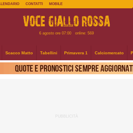
ALENDARIO
CONTATTI
MOBILE
6 agosto ore 07:00
online: 569
Scacco Matto
Tabellini
Primavera 1
Calciomercato
P