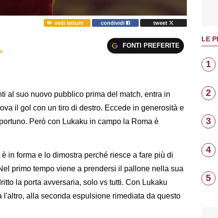
vedi letture
condividi
tweet
LE P
FONTI PREFERITE
ro
1
2
i al suo nuovo pubblico prima del match, entra in
va il gol con un tiro di destro. Eccede in generosità e
3
opportuno. Però con Lukaku in campo la Roma è
4
o è in forma e lo dimostra perché riesce a fare più di
 Nel primo tempo viene a prendersi il pallone nella sua
5
ritto la porta avversaria, solo vs tutti. Con Lukaku
a l'altro, alla seconda espulsione rimediata da questo