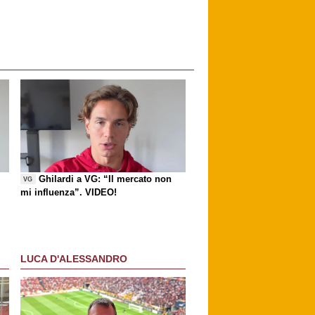
Ghilardi a VG: “Il mercato non
VG
mi influenza”. VIDEO!
LUCA D'ALESSANDRO