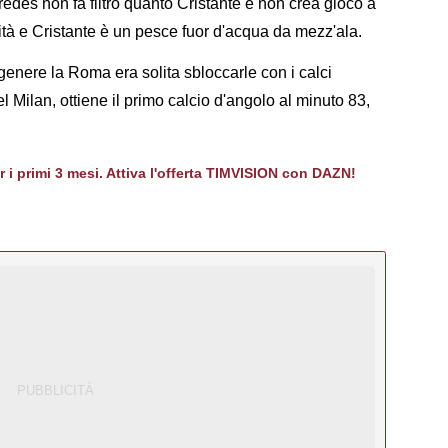
aredes non fa filtro quanto Cristante e non crea gioco a
larità e Cristante è un pesce fuor d'acqua da mezz'ala.
genere la Roma era solita sbloccarle con i calci
l Milan, ottiene il primo calcio d'angolo al minuto 83,
er i primi 3 mesi. Attiva l'offerta TIMVISION con DAZN!