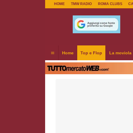
HOME
TMW RADIO
ROMA CLUBS
C
Home
Top e Flop
La moviola