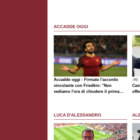
ACCADDE OGGI
Accadde oggi - Firmato l'accordo
VG
vincolante con Friedkin: "Non
Cast
vediamo l'ora di chiudere il prima
off
possibile". Ufficiale Salah, Dzeko
sbarca a Fiumicino
LUCA D'ALESSANDRO
AL