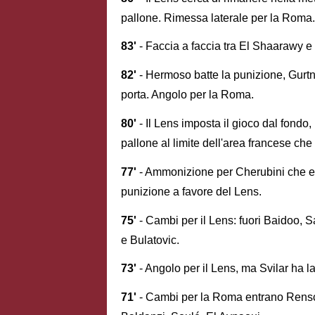
pallone. Rimessa laterale per la Roma.
83'
- Faccia a faccia tra El Shaarawy e 
82'
- Hermoso batte la punizione, Gurtne
porta. Angolo per la Roma.
80'
- Il Lens imposta il gioco dal fond
pallone al limite dell'area francese c
77'
- Ammonizione per Cherubini che esc
punizione a favore del Lens.
75'
- Cambi per il Lens: fuori Baidoo, S
e Bulatovic.
73'
- Angolo per il Lens, ma Svilar ha l
71'
- Cambi per la Roma entrano Rensch