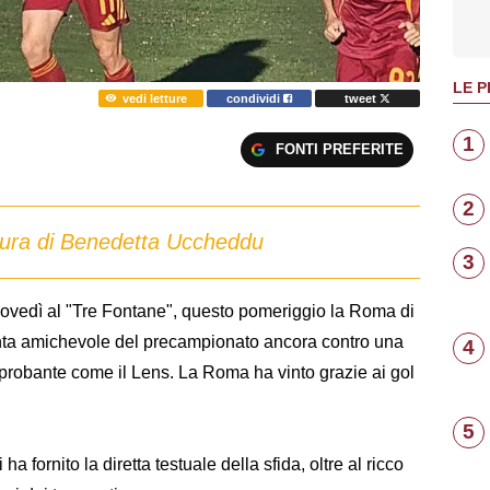
LE P
vedi letture
condividi
tweet
1
FONTI PREFERITE
2
a cura di Benedetta Uccheddu
3
 giovedì al "Tre Fontane", questo pomeriggio la Roma di
inta amichevole del precampionato ancora contro una
4
probante come il Lens. La Roma ha vinto grazie ai gol
5
i ha fornito la diretta testuale della sfida, oltre al ricco