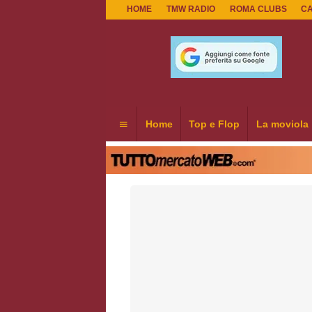
HOME
TMW RADIO
ROMA CLUBS
C
Home
Top e Flop
La moviola