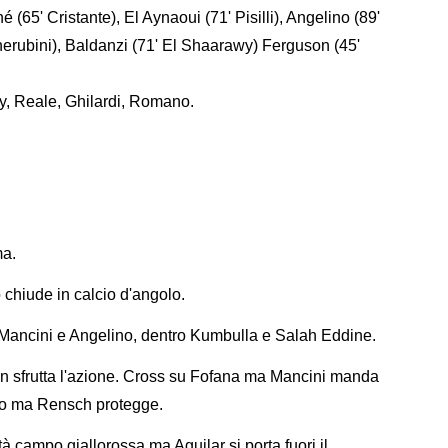
(65' Cristante), El Aynaoui (71' Pisilli), Angelino (89'
erubini), Baldanzi (71' El Shaarawy) Ferguson (45'
y, Reale, Ghilardi, Romano.
ma.
o chiude in calcio d'angolo.
Mancini e Angelino, dentro Kumbulla e Salah Eddine.
on sfrutta l'azione. Cross su Fofana ma Mancini manda
golo ma Rensch protegge.
à campo giallorossa ma Aguilar si porta fuori il