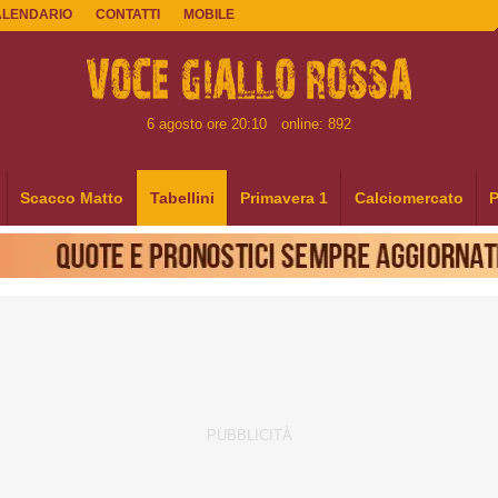
ALENDARIO
CONTATTI
MOBILE
6 agosto ore 20:10
online: 892
Scacco Matto
Tabellini
Primavera 1
Calciomercato
P