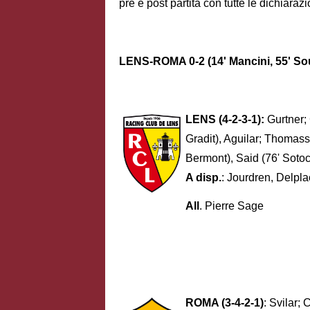
pre e post partita con tutte le dichiarazi
LENS-ROMA 0-2 (14' Mancini, 55' So
LENS (4-2-3-1):
Gurtner; 
Gradit), Aguilar; Thomass
Bermont), Said (76' Sotoc
A disp.
: Jourdren, Delpl
All
. Pierre Sage
ROMA (3-4-2-1)
: Svilar;