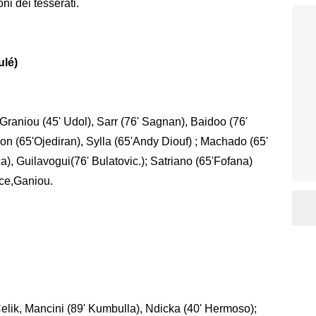
oni dei tesserati.
ulé)
Graniou (45' Udol), Sarr (76' Sagnan), Baidoo (76'
on (65'Ojediran), Sylla (65'Andy Diouf) ; Machado (65'
a), Guilavogui(76' Bulatovic.); Satriano (65'Fofana)
ace,Ganiou.
 Celik, Mancini (89' Kumbulla), Ndicka (40' Hermoso);