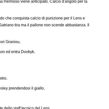
 ma Hermoso viene anticipato. Calcio d'angolo per la
do che conquista calcio di punizione per il Lens e
atriano tira ma il pallone non scende abbastanza. Il
ori Graniou.
on ed entra Dovbyk.
itro.
ley prendendosi il giallo.
e dello staff tecnico del Lens.