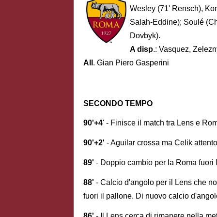
Wesley (71' Rensch), Koné 
Salah-Eddine); Soulé (Ch
Dovbyk).
A disp
.: Vasquez, Zelezn
All
. Gian Piero Gasperini
SECONDO TEMPO
90'+4
' - Finisce il match tra Lens e Ro
90'+2'
- Aguilar crossa ma Celik attent
89'
- Doppio cambio per la Roma fuori 
88'
- Calcio d'angolo per il Lens che n
fuori il pallone. Di nuovo calcio d'an
86'
- Il Lens cerca di rimanere nella met