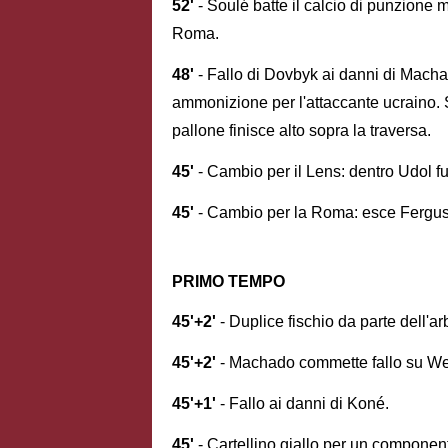
52'
- Soulé batte il calcio di punzione
Roma.
48'
- Fallo di Dovbyk ai danni di Macha
ammonizione per l'attaccante ucraino. S
pallone finisce alto sopra la traversa.
45'
- Cambio per il Lens: dentro Udol fu
45'
- Cambio per la Roma: esce Fergus
PRIMO TEMPO
45'+2'
- Duplice fischio da parte dell'arb
45'+2'
- Machado commette fallo su Wes
45'+1'
- Fallo ai danni di Koné.
45'
- Cartellino giallo per un component