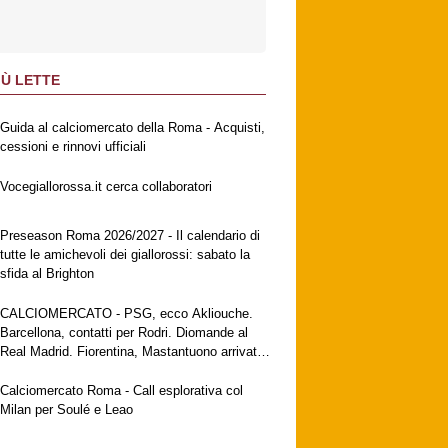
IÙ LETTE
Guida al calciomercato della Roma - Acquisti,
cessioni e rinnovi ufficiali
Vocegiallorossa.it cerca collaboratori
Preseason Roma 2026/2027 - Il calendario di
tutte le amichevoli dei giallorossi: sabato la
sfida al Brighton
CALCIOMERCATO - PSG, ecco Akliouche.
Barcellona, contatti per Rodri. Diomande al
Real Madrid. Fiorentina, Mastantuono arrivato
a Firenze. Milan, no al Galatasaray per Leao
Calciomercato Roma - Call esplorativa col
Milan per Soulé e Leao