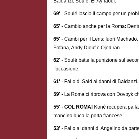
Baldanzi, Soulé, El Aynaoui.
69'
- Soulé lascia il campo per un prob
65'
- Cambio anche per la Roma: Dentro
65'
- Cambi per il Lens: fuori Machado
Fofana, Andy Diouf e Ojediran
62'
- Soulé batte la punizione sul seco
l'occasione.
61'
- Fallo di Said ai danni di Baldanzi
59'
- La Roma ci riprova con Dovbyk ch
55'
-
GOL ROMA!
Koné recupera palla a
mancino buca la porta francese.
53'
- Fallo ai danni di Angelino da parte