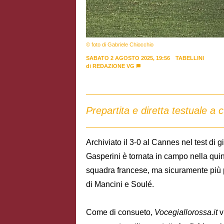
© foto di Gabriele Chiocchio
SABATO 2 AGOSTO 2025, 19:56
TABELLINI
di
REDAZIONE VG
Prepartita e diretta testuale 
Archiviato il 3-0 al Cannes nel test di
Gasperini è tornata in campo nella qu
squadra francese, ma sicuramente più 
di Mancini e Soulé.
Come di consueto,
Vocegiallorossa.it
v