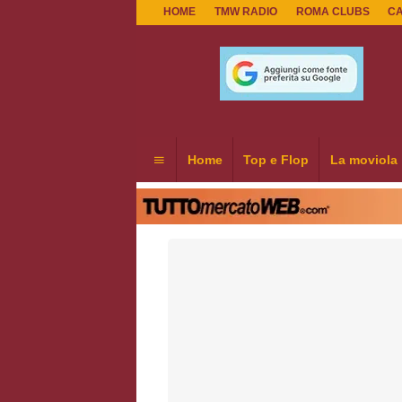
HOME
TMW RADIO
ROMA CLUBS
C
Home
Top e Flop
La moviola