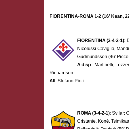
FIORENTINA-ROMA 1-2 (16' Kean, 22' 
FIORENTINA (3-4-2-1):
D
Nicolussi Caviglia, Mandr
Gudmundsson (46' Piccol
A disp.
: Martinelli, Lezzer
Richardson.
All
. Stefano Pioli
ROMA (3-4-2-1)
: Svilar;
Cristante, Koné, Tsimikas