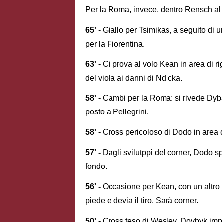
Per la Roma, invece, dentro Rensch al
65'
- Giallo per Tsimikas, a seguito di 
per la Fiorentina.
63' -
Ci prova al volo Kean in area di ri
del viola ai danni di Ndicka.
58' -
Cambi per la Roma: si rivede Dybal
posto a Pellegrini.
58' -
Cross pericoloso di Dodo in area 
57' -
Dagli svilutppi del corner, Dodo sp
fondo.
56' -
Occasione per Kean, con un altro t
piede e devia il tiro. Sarà corner.
50' -
Cross teso di Wesley, Dovbyk imp