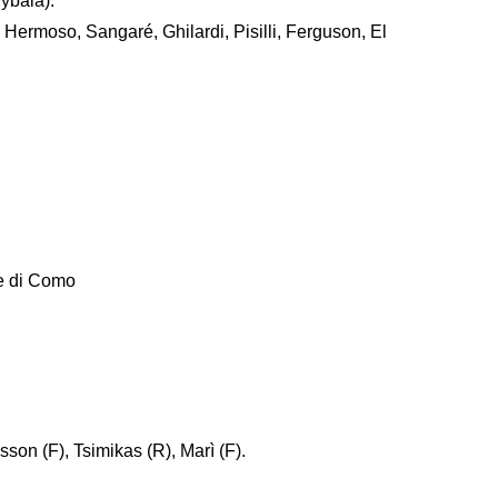
Dybala).
, Hermoso, Sangaré, Ghilardi, Pisilli, Ferguson, El
e di Como
son (F), Tsimikas (R), Marì (F).