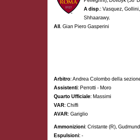
Pellegrini); Dovbyk (58' 
A disp
.: Vasquez, Gollini
Shhaarawy.
All
. Gian Piero Gasperini
Arbitro
: Andrea Colombo della sezion
Assistenti
: Perrotti - Moro
Quarto Ufficiale
: Massimi
VAR
: Chiffi
AVAR
: Gariglio
Ammonizioni
: Cristante (R), Gudmunds
Espulsioni
: -