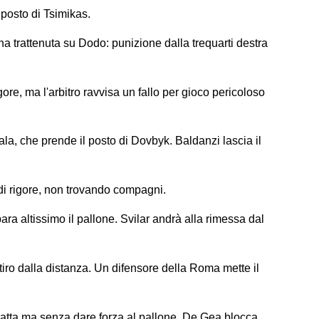
 posto di Tsimikas.
una trattenuta su Dodo: punizione dalla trequarti destra
gore, ma l'arbitro ravvisa un fallo per gioco pericoloso
a, che prende il posto di Dovbyk. Baldanzi lascia il
di rigore, non trovando compagni.
ara altissimo il pallone. Svilar andrà alla rimessa dal
iro dalla distanza. Un difensore della Roma mette il
atta ma senza dare forza al pallone. De Gea blocca