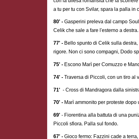
con la difesa romansita che fa scorrer
a tu per tu con Svilar, spara la palla in 
80' -
Gasperini preleva dal campo Soulé
Celik che sale a fare l'esterno a destra.
77' -
Bello spunto di Celik sulla destra,
rigore. Non ci sono compagni, Dodo s
75' -
Escono Marì per Comuzzo e Mand
74' -
Traversa di Piccoli, con un tiro a
71'
- Cross di Mandragora dalla sinistra
70' -
Marì ammonito per proteste dopo un
69'
- Fiorentina alla battuta di una puni
Piccoli sfiora. Palla sul fondo.
67' -
Gioco fermo: Fazzini cade a terra,