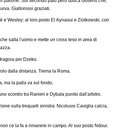
e il pallone. Sul secondo palo però sbuca Gosens che,
curva. Giallorossi graziati.
 e Wesley: al loro posto El Aynaoui e Ziolkowski, con
 che salta l'uomo e mette un cross teso in area di
pazza.
ragora per Dzeko.
l volo dalla distanza. Trema la Roma.
, ma la palla va sul fondo.
o scontro tra Ranieri e Dybala punito dall'arbitro.
zione sulla trequarti sinistra: Nicolussi Caviglia calcia,
 non ce la fa a rimanere in campo. Al suo posto Ndour.