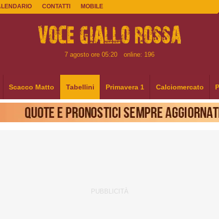
ALENDARIO
CONTATTI
MOBILE
7 agosto ore 05:20
online: 196
Scacco Matto
Tabellini
Primavera 1
Calciomercato
P