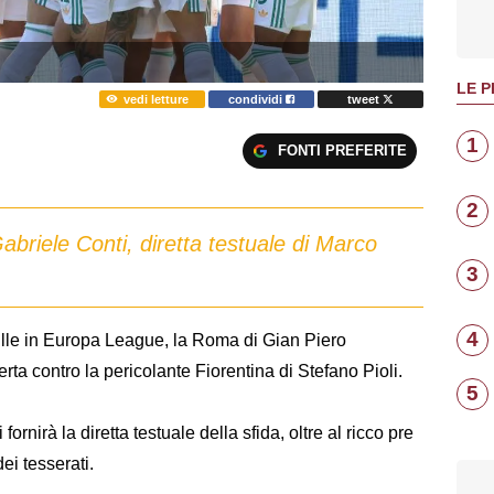
LE P
vedi letture
condividi
tweet
1
FONTI PREFERITE
2
abriele Conti, diretta testuale di Marco
3
4
Lille in Europa League, la Roma di Gian Piero
erta contro la pericolante Fiorentina di Stefano Pioli.
5
i fornirà la diretta testuale della sfida, oltre al ricco pre
dei tesserati.