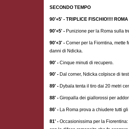
SECONDO TEMPO
90'+5' - TRIPLICE FISCHIO!!!! ROMA
90'+5' -
Punizione per la Roma sulla treq
90'+3' -
Corner per la Fiorntina, mette f
danni di Ndicka.
90' -
Cinque minuti di recupero.
90' -
Dal corner, Ndicka colpisce di te
89' -
Dybala tenta il tiro dai 20 metri ce
88' -
Giropalla dei giallorossi per addo
86' -
La Roma prova a chiudere tutti gli
81' -
Occasionissima per la Fiorentina: c