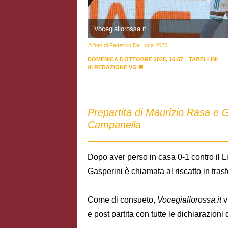
Vocegiallorossa.it
© foto di Federico De Luca 2025
DOMENICA 5 OTTOBRE 2025, 16:57
TABELLINI
di
REDAZIONE VG
Prepartita di Maurizio Rasa e G
Campanella
Dopo aver perso in casa 0-1 contro il 
Gasperini è chiamata al riscatto in trasf
Come di consueto,
Vocegiallorossa.it
v
e post partita con tutte le dichiarazioni 