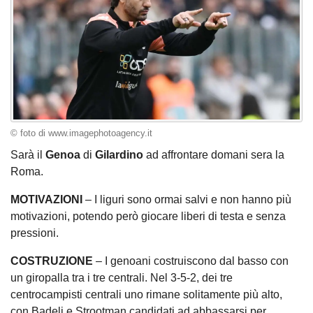
© foto di www.imagephotoagency.it
Sarà il
Genoa
di
Gilardino
ad affrontare domani sera la
Roma.
MOTIVAZIONI
– I liguri sono ormai salvi e non hanno più
motivazioni, potendo però giocare liberi di testa e senza
pressioni.
COSTRUZIONE
– I genoani costruiscono dal basso con
un giropalla tra i tre centrali. Nel 3-5-2, dei tre
centrocampisti centrali uno rimane solitamente più alto,
con Badelj e Strootman candidati ad abbassarsi per