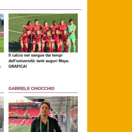
Il calcio nel sangue dai tempi
dell'università: tanti auguri Maya.
n
GRAFICA!
GABRIELE CHIOCCHIO