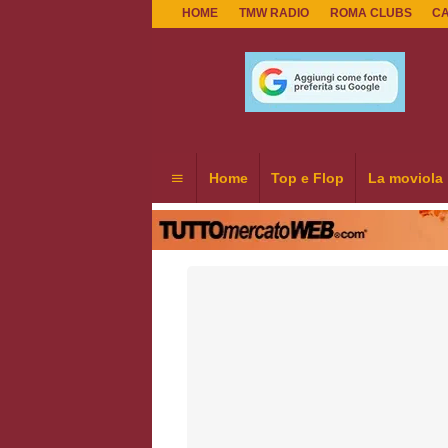
HOME
TMW RADIO
ROMA CLUBS
C
Home
Top e Flop
La moviola