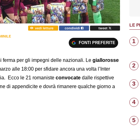
LE P
vedi letture
condividi
tweet
MINILE
1
FONTI PREFERITE
si ferma per gli impegni delle nazionali. Le
giallorosse
2
rzo alle 18:00 per sfidare ancora una volta l’Inter
alia. Ecco le 21 romaniste
convocate
dalle rispettive
3
one di appendicite e dovrà rimanere qualche giorno a
4
5