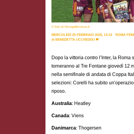
© foto di Vocegiallorossa.it
MERCOLEDÌ 25 FEBBRAIO 2026, 13:16
ROMA FEM
di
BENEDETTA UCCHEDDU
Dopo la vittoria contro l’Inter, la Roma 
torneranno al Tre Fontane giovedì 12 ma
nella semifinale di andata di Coppa It
selezioni: Corelli ha subito un'operazi
riposo.
Australia
: Heatley
Canada
: Viens
Danimarca
: Thogersen