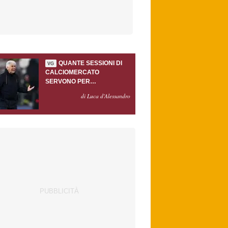
QUANTE SESSIONI DI
VG
CALCIOMERCATO
SERVONO PER
ACCONTENTARE
di Luca d'Alessandro
GASPERINI?