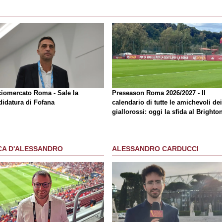
ciomercato Roma - Sale la
Preseason Roma 2026/2027 - Il
didatura di Fofana
calendario di tutte le amichevoli dei
giallorossi: oggi la sfida al Brighto
CA D'ALESSANDRO
ALESSANDRO CARDUCCI