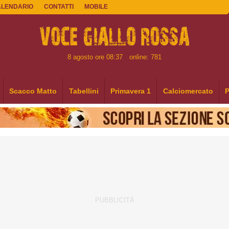
ALENDARIO
CONTATTI
MOBILE
8 agosto ore 08:37
online: 781
Scacco Matto
Tabellini
Primavera 1
Calciomercato
P