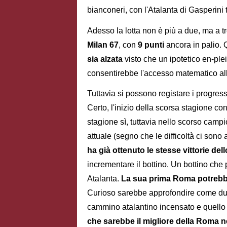
bianconeri, con l'Atalanta di Gasperini 
Adesso la lotta non è più a due, ma a tr
Milan 67
, con
9 punti
ancora in palio. 
sia alzata
visto che un ipotetico en-ple
consentirebbe l'accesso matematico al
Tuttavia si possono registare i progres
Certo, l'inizio della scorsa stagione c
stagione sì, tuttavia nello scorso campio
attuale (segno che le difficoltà ci sono
ha già ottenuto le stesse vittorie de
incrementare il bottino. Un bottino che
Atalanta.
La sua prima Roma potrebbe
Curioso sarebbe approfondire come due r
cammino atalantino incensato e quello 
che sarebbe il migliore della Roma ne