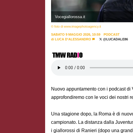
Vocegiallorossa.it
© foto di www.imagephotoagency.it
SABATO 9 MAGGIO 2026, 10:59
PODCAST
di
LUCA D'ALESSANDRO
@LUCADALE86
Nuovo appuntamento con i podcast di Vo
approfondiremo con le voci dei nostri re
Una stagione dopo, la Roma è di nuovo
campionato. La distanza dalla Juventu
i giallorossi di Ranieri (dopo una grand