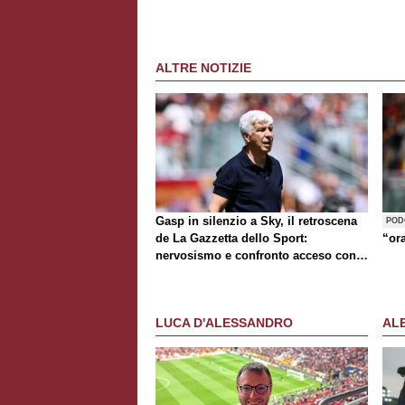
ALTRE NOTIZIE
Gasp in silenzio a Sky, il retroscena
POD
de
La Gazzetta dello Sport
:
“or
nervosismo e confronto acceso con
D'Amico
LUCA D'ALESSANDRO
AL