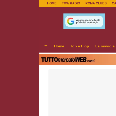
HOME
TMW RADIO
ROMA CLUBS
C
Home
Top e Flop
La moviola