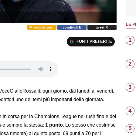
LE P
vedi letture
condividi
tweet
1
FONTI PREFERITE
2
3
ceGialloRossa.it: ogni giorno, dal lunedì al venerdì,
dattori uno dei temi più importanti della giornata.
4
 in corsa per la Champions League nel rush finale del
s è sempre la stessa:
1 punto
. Lo stesso che costrinse
5
iosa rimonta) al quinto posto. 69 punti a 70 per i