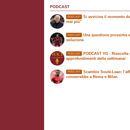
PODCAST
Si avvicina il momento da
PODCAST
mai più”
Una questione prossima a
PODCAST
soluzione
PODCAST VG - Riascolta 
PODCAST
approfondimenti della settimana!
Scambio Soulé-Leao: l’aff
PODCAST
converrebbe a Roma e Milan