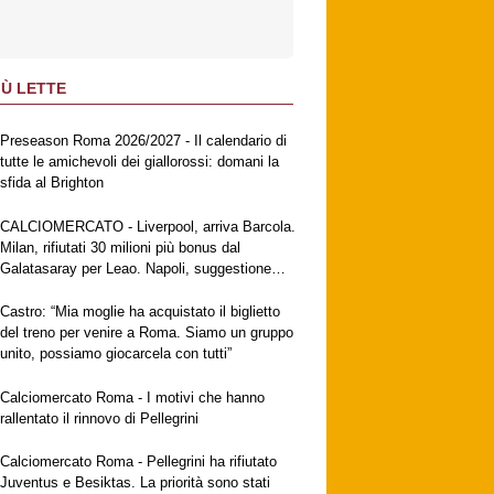
IÙ LETTE
Preseason Roma 2026/2027 - Il calendario di
tutte le amichevoli dei giallorossi: domani la
sfida al Brighton
CALCIOMERCATO - Liverpool, arriva Barcola.
Milan, rifiutati 30 milioni più bonus dal
Galatasaray per Leao. Napoli, suggestione
Gabriel Jesus. Fiorentina, ufficiale
Mastantuono
Castro: “Mia moglie ha acquistato il biglietto
del treno per venire a Roma. Siamo un gruppo
unito, possiamo giocarcela con tutti”
Calciomercato Roma - I motivi che hanno
rallentato il rinnovo di Pellegrini
Calciomercato Roma - Pellegrini ha rifiutato
Juventus e Besiktas. La priorità sono stati