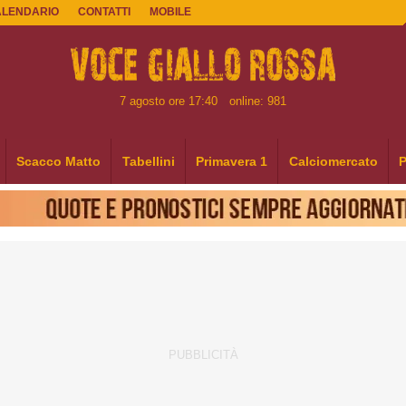
ALENDARIO
CONTATTI
MOBILE
7 agosto ore 17:40
online: 981
Scacco Matto
Tabellini
Primavera 1
Calciomercato
P