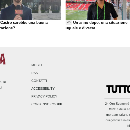
Castro sarebbe una buona
Un anno dopo, una situazione
VG
razione?
uguale e diversa
MOBILE
RSS
CONTATTI
/2010
di
ACCESSIBILITY
PRIVACY POLICY
24 Ore System
è 
CONSENSO COOKIE
ORE
e di un se
mercato italiano 
cui gestisce in es
in