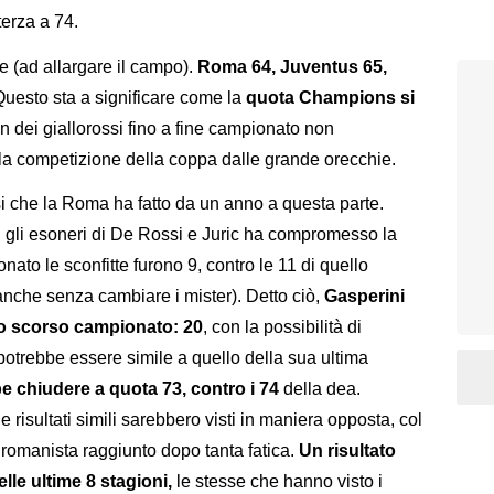
terza a 74.
e (ad allargare il campo).
Roma 64, Juventus 65,
Questo sta a significare come la
quota Champions si
in dei giallorossi fino a fine campionato non
la competizione della coppa dalle grande orecchie.
si che la Roma ha fatto da un anno a questa parte.
on gli esoneri di De Rossi e Juric ha compromesso la
nato le sconfitte furono 9, contro le 11 di quello
 anche senza cambiare i mister). Detto ciò,
Gasperini
llo scorso campionato: 20
, con la possibilità di
 potrebbe essere simile a quello della sua ultima
 chiudere a quota 73, contro i 74
della dea.
isultati simili sarebbero visti in maniera opposta, col
romanista raggiunto dopo tanta fatica.
Un risultato
lle ultime 8 stagioni,
le stesse che hanno visto i