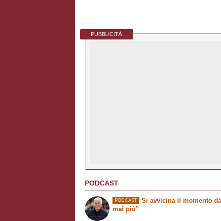
PUBBLICITÀ
PODCAST
Si avvicina il momento da
PODCAST
mai più”