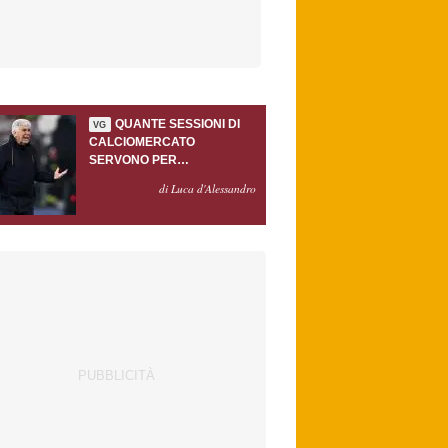
QUANTE SESSIONI DI
VG
CALCIOMERCATO
SERVONO PER
ACCONTENTARE
di Luca d'Alessandro
GASPERINI?