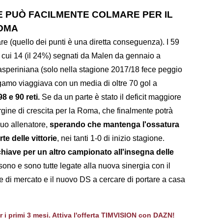
 E PUÒ FACILMENTE COLMARE PER IL
ROMA
re (quello dei punti è una diretta conseguenza). I 59
di cui 14 (il 24%) segnati da Malen da gennaio a
periniana (solo nella stagione 2017/18 fece peggio
ergamo viaggiava con un media di oltre 70 gol a
8 e 90 reti.
Se da un parte è stato il deficit maggiore
argine di crescita per la Roma, che finalmente potrà
uo allenatore,
sperando che mantenga l'ossatura
te delle vittorie
, nei tanti 1-0 di inizio stagione.
iave per un altro campionato all'insegna delle
 sono e sono tutte legate alla nuova sinergia con il
he di mercato e il nuovo DS a cercare di portare a casa
er i primi 3 mesi. Attiva l'offerta TIMVISION con DAZN!