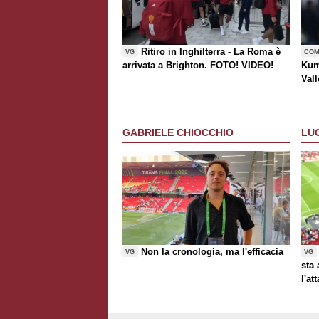
Ritiro in Inghilterra - La Roma è
VG
COM
arrivata a Brighton. FOTO! VIDEO!
Kum
Vall
risc
GABRIELE CHIOCCHIO
LU
Non la cronologia, ma l'efficacia
VG
VG
sta
l'at