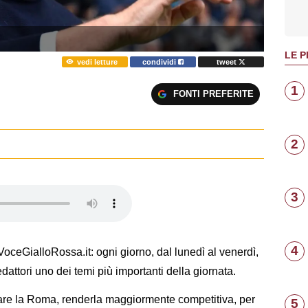
LE P
vedi letture
condividi
tweet
1
FONTI PREFERITE
2
3
4
ceGialloRossa.it: ogni giorno, dal lunedì al venerdì,
dattori uno dei temi più importanti della giornata.
re la Roma, renderla maggiormente competitiva, per
5