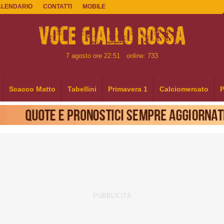
ALENDARIO
CONTATTI
MOBILE
7 agosto ore 22:51
online: 733
Scacco Matto
Tabellini
Primavera 1
Calciomercato
P