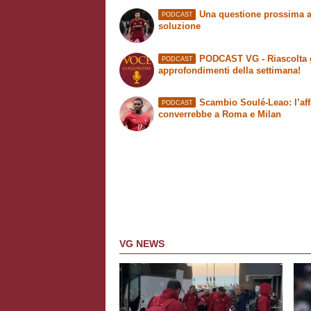
Una questione prossima a
PODCAST
soluzione
PODCAST VG - Riascolta 
PODCAST
approfondimenti della settimana!
Scambio Soulé-Leao: l’aff
PODCAST
converrebbe a Roma e Milan
VG NEWS