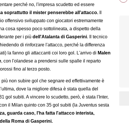
ntare perché no, l'impresa scudetto ed essere
 soprattutto il mister penserebbe all'attacco.
Il
io offensivo sviluppato con giocatori estremamente
Una cosa spesso poco sottolineata, a dispetto della
derante per i più
dell'Atalanta di Gasperini
. Il tecnico
chiedendo di rinforzare l'attacco, perché la differenza
) la fanno gli attaccanti coi loro gol. L'arrivo di
Malen
e
, con l'olandese a prendersi sulle spalle il reparto
lorossi fino al terzo posto.
i più non subire gol che segnare ed effettivamente è
l'ultima, dove la migliore difesa è stata quella del
gol subiti. A vincere lo scudetto, però, è stata l'Inter,
 con il Milan quinto con 35 gol subiti (la Juventus sesta
za, guarda caso, l'ha fatta l'attacco interista,
 della Roma di Gasperini.