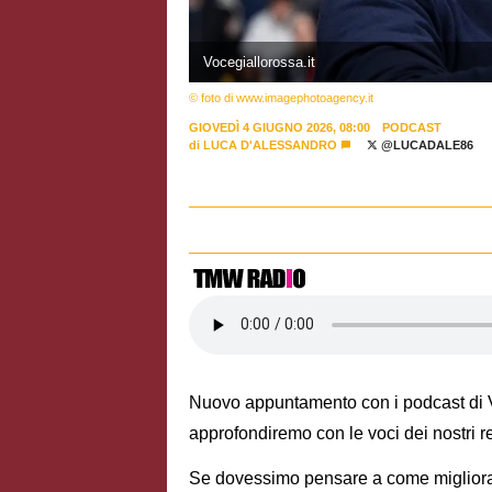
Vocegiallorossa.it
© foto di www.imagephotoagency.it
GIOVEDÌ 4 GIUGNO 2026, 08:00
PODCAST
di
LUCA D'ALESSANDRO
@LUCADALE86
Nuovo appuntamento con i podcast di Vo
approfondiremo con le voci dei nostri re
Se dovessimo pensare a come migliora