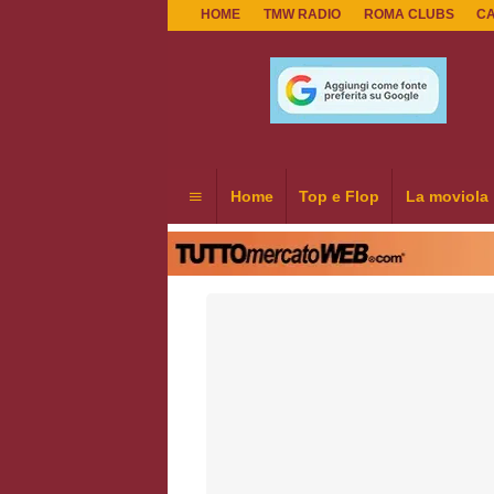
HOME
TMW RADIO
ROMA CLUBS
C
Home
Top e Flop
La moviola