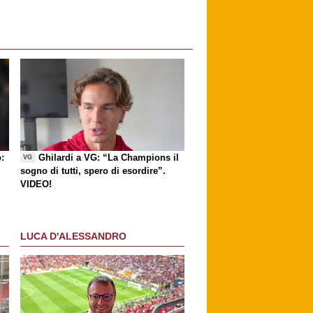
:
Ghilardi a VG: “La Champions il
VG
sogno di tutti, spero di esordire”.
VIDEO!
LUCA D'ALESSANDRO