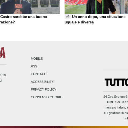
Castro sarebbe una buona
Un anno dopo, una situazione
VG
razione?
uguale e diversa
MOBILE
RSS
CONTATTI
/2010
di
ACCESSIBILITY
PRIVACY POLICY
24 Ore System
è 
CONSENSO COOKIE
ORE
e di un se
mercato italiano 
cui gestisce in es
in