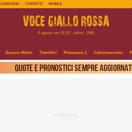
ALENDARIO
CONTATTI
MOBILE
6 agosto ore 15:29
online: 1066
Scacco Matto
Tabellini
Primavera 1
Calciomercato
P