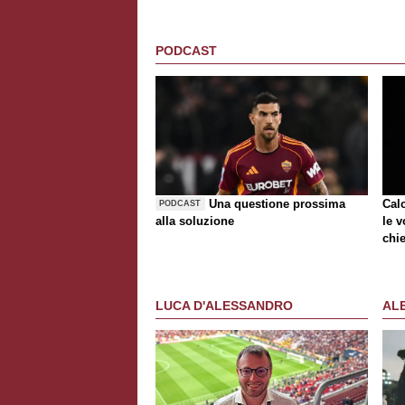
PODCAST
Una questione prossima
Cal
PODCAST
alla soluzione
le v
chie
LUCA D'ALESSANDRO
AL