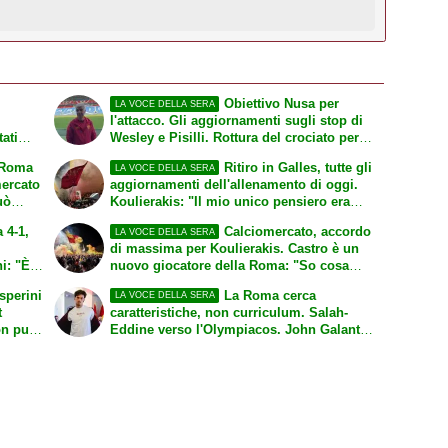
Obiettivo Nusa per
LA VOCE DELLA SERA
l'attacco. Gli aggiornamenti sugli stop di
tati
Wesley e Pisilli. Rottura del crociato per
Bah
-Roma
Ritiro in Galles, tutte gli
LA VOCE DELLA SERA
mercato
aggiornamenti dell'allenamento di oggi.
uò
Koulierakis: "Il mio unico pensiero era
ead
firmare per questo club". Calciomercato
 4-1,
Calciomercato, accordo
LA VOCE DELLA SERA
Roma, Read dà priorità ai giallorossi
di massima per Koulierakis. Castro è un
i: "È
nuovo giocatore della Roma: "So cosa
unio
posso offrire a Gasperini"
sperini
La Roma cerca
LA VOCE DELLA SERA
o
t
caratteristiche, non curriculum. Salah-
on può
Eddine verso l'Olympiacos. John Galantic
nuovo CEO