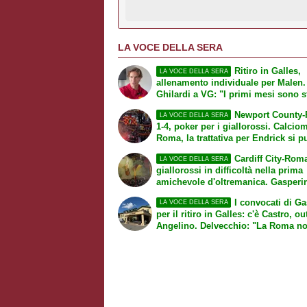
LA VOCE DELLA SERA
Ritiro in Galles,
LA VOCE DELLA SERA
allenamento individuale per Malen.
Ghilardi a VG: "I primi mesi sono s
una palestra". Fatta per Molina
Newport County
LA VOCE DELLA SERA
1-4, poker per i giallorossi. Calcio
Roma, la trattativa per Endrick si p
scaldare a Ferragosto, stallo per R
Cardiff City-Roma
LA VOCE DELLA SERA
giallorossi in difficoltà nella prima
amichevole d'oltremanica. Gasperin
una squadra da completare". Infort
I convocati di Ga
LA VOCE DELLA SERA
Bah, trauma distorsivo al ginocchi
per il ritiro in Galles: c'è Castro, ou
destro per il centracampista
Angelino. Delvecchio: "La Roma n
non giocare la Champions"