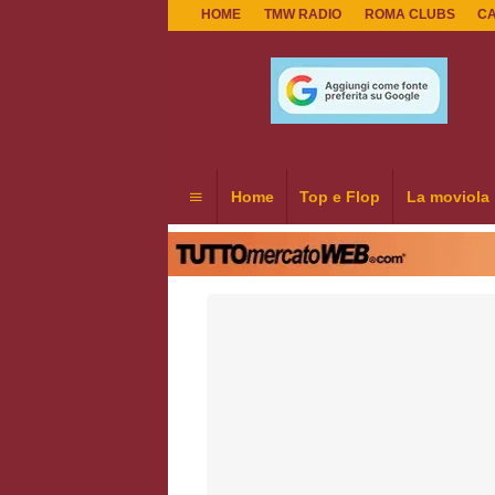
HOME
TMW RADIO
ROMA CLUBS
C
Home
Top e Flop
La moviola