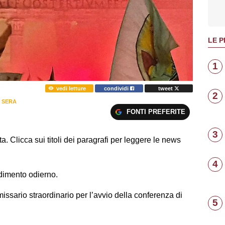
LE P
1
vedi letture
condividi
tweet
2
 SERA
FONTI PREFERITE
3
a. Clicca sui titoli dei paragrafi per leggere le news
4
ndimento odierno.
issario straordinario per l’avvio della conferenza di
5