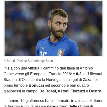
© foto di Daniele Buffa/Image Sport
Inizia con una vittoria il cammino dell’Italia di Antonio
Conte verso gli Europei di Francia 2016: è
0-2
all'Ullevaal
Stadion di Oslo contro la Norvegia, con i gol di
Zaza
nel
primo tempo e
Bonucci
nel secondo e ben quattro
giallorossi in campo:
De Rossi
,
Astori
,
Florenzi
e
Destro
.
Il numero 16 giallorosso ha confermato, in attesa del ritorno
di Andrea Pirlo, di essere
depositario delle chiavi di