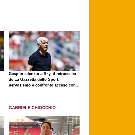
Gasp in silenzio a Sky, il retroscena
de
La Gazzetta dello Sport
:
nervosismo e confronto acceso con
D'Amico
GABRIELE CHIOCCHIO