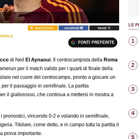
LE P
vedi letture
condividi
tweet
ZIONALE
1
FONTI PREFERITE
occo
di Neil
El Aynaoui
. Il centrocampista della
Roma
2
merun per il match valido per i quarti di finale della
itolare nel cuore del centrocampo, pronto a giocare un
per il passaggio in semifinale. La partita
3
er il giallorosso, che continua a mettersi in mostra a
4
o i pronostici, vincendo 0-2 e volando in semifinale,
geria. Titolare, come detto, e in campo tutta la partita il
ra prova importante.
5