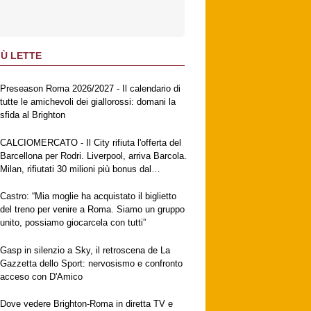
IÙ LETTE
Preseason Roma 2026/2027 - Il calendario di
tutte le amichevoli dei giallorossi: domani la
sfida al Brighton
CALCIOMERCATO - Il City rifiuta l'offerta del
Barcellona per Rodri. Liverpool, arriva Barcola.
Milan, rifiutati 30 milioni più bonus dal
Galatasaray per Leao. Napoli, suggestione
Gabriel Jesus. Fiorentina, ufficiale
Castro: “Mia moglie ha acquistato il biglietto
Mastantuono
del treno per venire a Roma. Siamo un gruppo
unito, possiamo giocarcela con tutti”
Gasp in silenzio a Sky, il retroscena de La
Gazzetta dello Sport: nervosismo e confronto
acceso con D'Amico
Dove vedere Brighton-Roma in diretta TV e