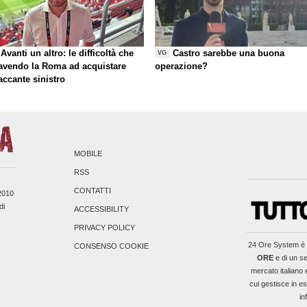
Avanti un altro: le difficoltà che
Castro sarebbe una buona
VG
 avendo la Roma ad acquistare
operazione?
taccante sinistro
MOBILE
RSS
CONTATTI
/2010
di
ACCESSIBILITY
PRIVACY POLICY
24 Ore System
è 
CONSENSO COOKIE
ORE
e di un se
mercato italiano 
cui gestisce in es
in