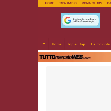
HOME
TMW RADIO
ROMA CLUBS
C
Home
Top e Flop
La moviola