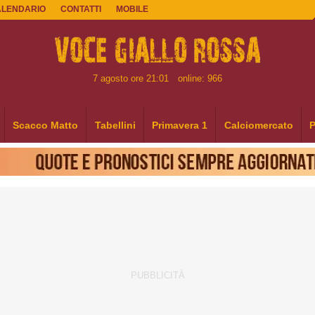
ALENDARIO
CONTATTI
MOBILE
7 agosto ore 21:01
online: 966
Scacco Matto
Tabellini
Primavera 1
Calciomercato
P