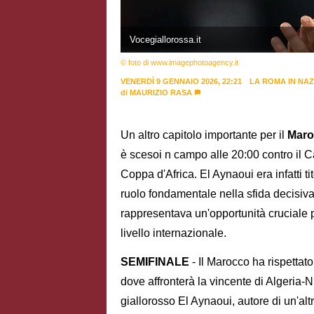
Vocegiallorossa.it
© foto di www.imagephotoagency.it
VENERDÌ 9 GENNAIO 2026, 22:21
LA ROMA IN NA
di
MAURIZIO RASA
Un altro capitolo importante per il
Mar
è scesoi n campo alle 20:00 contro il Ca
Coppa d'Africa. El Aynaoui era infatti t
ruolo fondamentale nella sfida decisiva 
rappresentava un'opportunità cruciale p
livello internazionale.
SEMIFINALE
- Il Marocco ha rispettat
dove affronterà la vincente di Algeria-Ni
giallorosso El Aynaoui, autore di un'alt