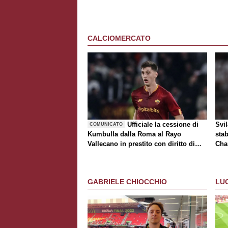
CALCIOMERCATO
Ufficiale la cessione di
Svi
COMUNICATO
Kumbulla dalla Roma al Rayo
stab
Vallecano in prestito con diritto di
Cha
riscatto
tur
GABRIELE CHIOCCHIO
LU