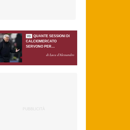
QUANTE SESSIONI DI
VG
CALCIOMERCATO
SERVONO PER
ACCONTENTARE
di Luca d'Alessandro
GASPERINI?