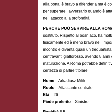
alla porta, è bravo a difenderla ma è c
per superare l’avversario quando è attac
nell’attacco alla profondità.
PERCHÈ PUÒ SERVIRE ALLA ROM
sostituto. Rispetto al bosniaco, ha mol
fisicamente ed è meno bravo nell’impo
incontro e diventa quasi un trequartista
centravanti giallorosso, avendo 8 anni
maturazione. A Roma potrebbe definiti
certezza di partire titolare.
Nome
– Arkadiusz Milik
Ruolo
– Attaccante centrale
Età
– 26
Piede preferito
– Sinistro
Rapidità
6,5