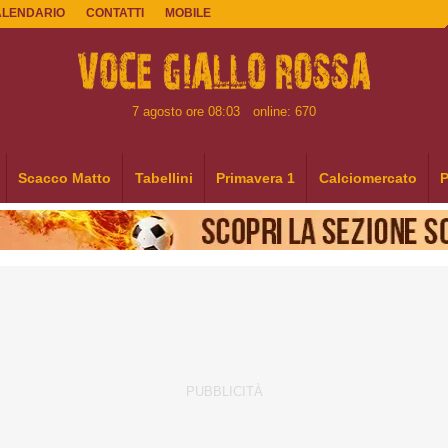
ALENDARIO
CONTATTI
MOBILE
7 agosto ore 08:03
online: 670
Scacco Matto
Tabellini
Primavera 1
Calciomercato
P