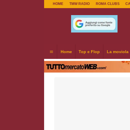
HOME
TMW RADIO
ROMA CLUBS
C
Home
Top e Flop
La moviola