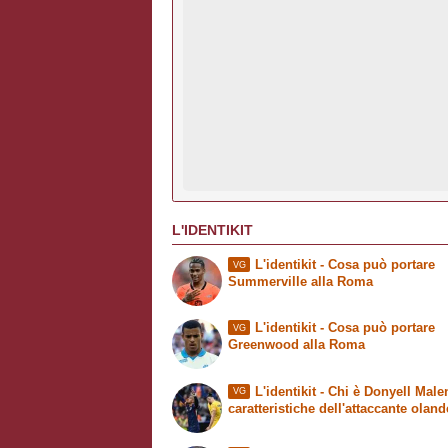
L'IDENTIKIT
L'identikit - Cosa può portare
VG
Summerville alla Roma
L'identikit - Cosa può portare
VG
Greenwood alla Roma
L'identikit
- Chi è Donyell Malen
VG
caratteristiche dell'attaccante olan