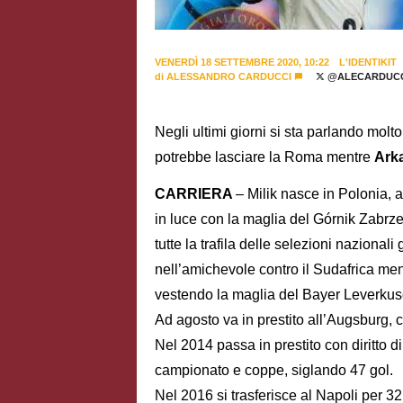
VENERDÌ 18 SETTEMBRE 2020, 10:22
L'IDENTIKIT
di
ALESSANDRO CARDUCCI
@ALECARDUCC
Negli ultimi giorni si sta parlando molt
potrebbe lasciare la Roma mentre
Arka
CARRIERA
– Milik nasce in Polonia, a
in luce con la maglia del Górnik Zabrze,
tutte la trafila delle selezioni naziona
nell’amichevole contro il Sudafrica men
vestendo la maglia del Bayer Leverkusen
Ad agosto va in prestito all’Augsburg, c
Nel 2014 passa in prestito con diritto di
campionato e coppe, siglando 47 gol.
Nel 2016 si trasferisce al Napoli per 32