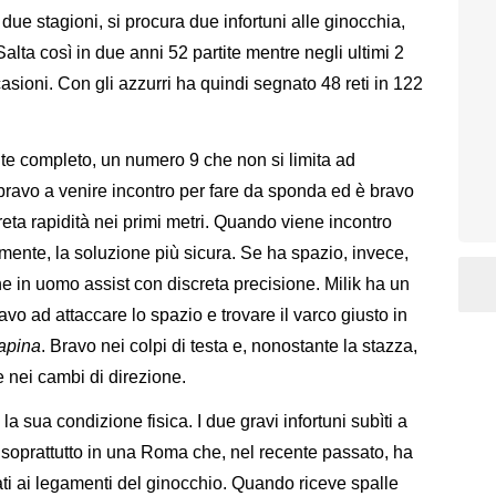
 due stagioni, si procura due infortuni alle ginocchia,
alta così in due anni 52 partite mentre negli ultimi 2
casioni. Con gli azzurri ha quindi segnato 48 reti in 122
nte completo, un numero 9 che non si limita ad
 bravo a venire incontro per fare da sponda ed è bravo
reta rapidità nei primi metri. Quando viene incontro
amente, la soluzione più sicura. Se ha spazio, invece,
 in uomo assist con discreta precisione. Milik ha un
avo ad attaccare lo spazio e trovare il varco giusto in
rapina
. Bravo nei colpi di testa e, nonostante la stazza,
 nei cambi di direzione.
 la sua condizione fisica. I due gravi infortuni subìti a
soprattutto in una Roma che, nel recente passato, ha
gati ai legamenti del ginocchio. Quando riceve spalle