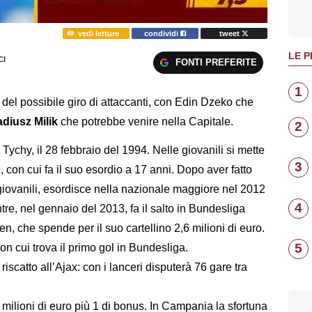
vedi letture
condividi
tweet
LE P
I
FONTI PREFERITE
1
o del possibile giro di attaccanti, con Edin Dzeko che
diusz Milik
che potrebbe venire nella Capitale.
2
 Tychy, il 28 febbraio del 1994. Nelle giovanili si mette
3
 con cui fa il suo esordio a 17 anni. Dopo aver fatto
li giovanili, esordisce nella nazionale maggiore nel 2012
4
tre, nel gennaio del 2013, fa il salto in Bundesliga
, che spende per il suo cartellino 2,6 milioni di euro.
5
on cui trova il primo gol in Bundesliga.
 riscatto all’Ajax: con i lanceri disputerà 76 gare tra
 milioni di euro più 1 di bonus. In Campania la sfortuna