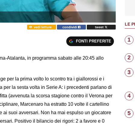
LE P
vedi letture
condividi
tweet
1
FONTI PREFERITE
2
Roma-Atalanta, in programma sabato alle 20:45 allo
3
ge per la prima volto lo scontro tra i giallorossi e i
er la sesta volta in Serie A: i precedenti parlano di
4
fitta (avvenuta la scorsa stagione contro il Verona per
ciplinare, Marcenaro ha estratto 10 volte il cartellino
5
lte ai suoi avversari. Non ha mai espulso un giocatore
ari. Positivo il bilancio dei rigori: 2 a favore e 0