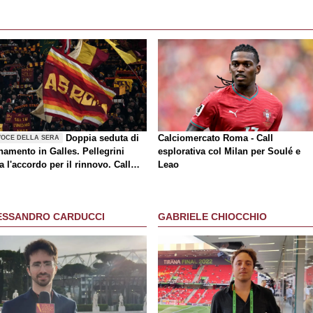
Doppia seduta di
Calciomercato Roma - Call
VOCE DELLA SERA
namento in Galles. Pellegrini
esplorativa col Milan per Soulé e
a l'accordo per il rinnovo. Call
Leao
a-Milan di mercato. Nusa chiude
rasferimento. Presentata la maglia
y
ESSANDRO CARDUCCI
GABRIELE CHIOCCHIO