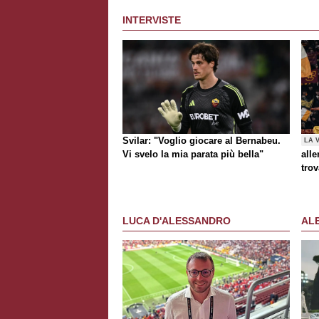
INTERVISTE
Svilar: "Voglio giocare al Bernabeu.
LA 
Vi svelo la mia parata più bella"
alle
trov
Rom
al t
Awa
LUCA D'ALESSANDRO
AL