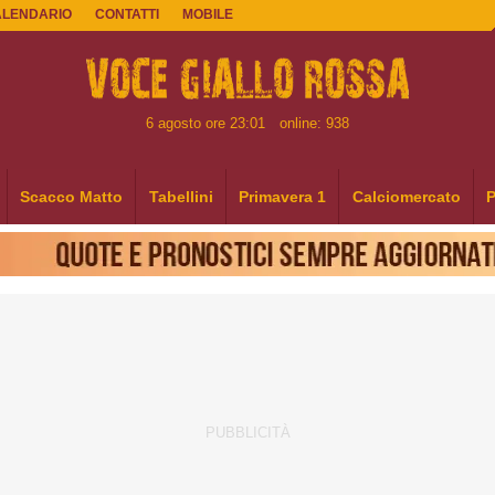
ALENDARIO
CONTATTI
MOBILE
6 agosto ore 23:01
online: 938
Scacco Matto
Tabellini
Primavera 1
Calciomercato
P