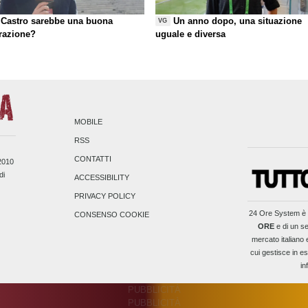
Castro sarebbe una buona
Un anno dopo, una situazione
VG
razione?
uguale e diversa
MOBILE
RSS
CONTATTI
/2010
di
ACCESSIBILITY
PRIVACY POLICY
24 Ore System
è 
CONSENSO COOKIE
ORE
e di un se
mercato italiano 
cui gestisce in es
in