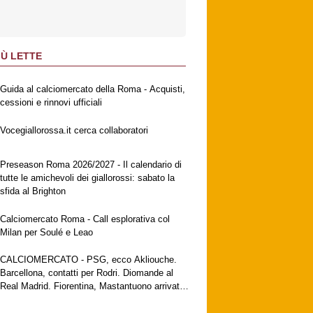
IÙ LETTE
Guida al calciomercato della Roma - Acquisti,
cessioni e rinnovi ufficiali
Vocegiallorossa.it cerca collaboratori
Preseason Roma 2026/2027 - Il calendario di
tutte le amichevoli dei giallorossi: sabato la
sfida al Brighton
Calciomercato Roma - Call esplorativa col
Milan per Soulé e Leao
CALCIOMERCATO - PSG, ecco Akliouche.
Barcellona, contatti per Rodri. Diomande al
Real Madrid. Fiorentina, Mastantuono arrivato
a Firenze. Milan, no al Galatasaray per Leao