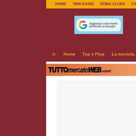
HOME
TMW RADIO
ROMA CLUBS
C
Home
Top e Flop
La moviola