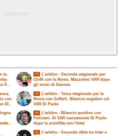
n la
L'arbitro
- Seconda stagionale per
VG
erby
Chiffi con la Roma. Mazzoleni VAR dopo
no 0-5
gli errori di Genova
il
esca.
L'arbitro
- Terza stagionale per la
VG
zio con
Roma con Zufferli. Bilancio negativo col
on Di
VAR Di Paolo
ologna
L'arbitro - Bilancio positivo con
VG
Feliciani. Al VAR nuovamente Di Paolo
sette
dopo la sconfitta con l'Inter
L’arbitro - Seconda sfida tra Inter e
VG