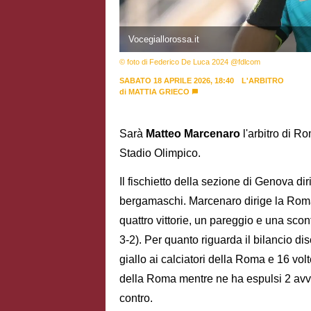
Vocegiallorossa.it
© foto di Federico De Luca 2024 @fdlcom
SABATO 18 APRILE 2026, 18:40
L'ARBITRO
di
MATTIA GRIECO
Sarà
Matteo Marcenaro
l'arbitro di 
Stadio Olimpico.
Il fischietto della sezione di Genova diri
bergamaschi. Marcenaro dirige la Roma p
quattro vittorie, un pareggio e una scon
3-2). Per quanto riguarda il bilancio dis
giallo ai calciatori della Roma e 16 vo
della Roma mentre ne ha espulsi 2 avvers
contro.