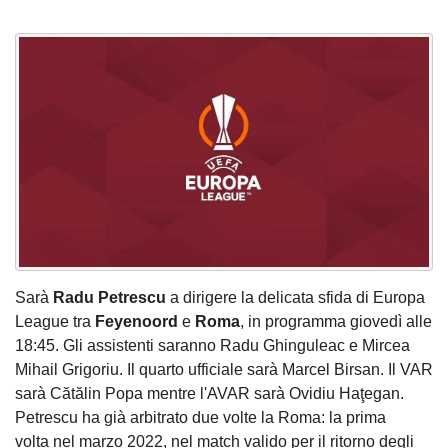
Sarà
Radu Petrescu
a dirigere la delicata sfida di Europa
League tra
Feyenoord
e
Roma
, in programma giovedì alle
18:45. Gli assistenti saranno Radu Ghinguleac e Mircea
Mihail Grigoriu. Il quarto ufficiale sarà Marcel Birsan. Il VAR
sarà Cătălin Popa mentre l'AVAR sarà Ovidiu Haţegan.
Petrescu ha già arbitrato due volte la Roma: la prima
volta nel marzo 2022, nel match valido per il ritorno degli