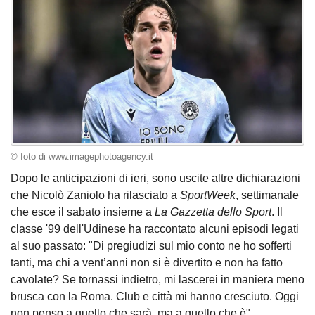
© foto di www.imagephotoagency.it
Dopo le anticipazioni di ieri, sono uscite altre dichiarazioni
che Nicolò Zaniolo ha rilasciato a
SportWeek
, settimanale
che esce il sabato insieme a
La Gazzetta dello Sport
. Il
classe '99 dell'Udinese ha raccontato alcuni episodi legati
al suo passato: "Di pregiudizi sul mio conto ne ho sofferti
tanti, ma chi a vent’anni non si è divertito e non ha fatto
cavolate? Se tornassi indietro, mi lascerei in maniera meno
brusca con la Roma. Club e città mi hanno cresciuto. Oggi
non penso a quello che sarà, ma a quello che è".