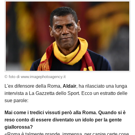
© foto di www.imagephotoagency.it
L'ex difensore della Roma,
Aldair
, ha rilasciato una lunga
intervista a La Gazzetta dello Sport. Ecco un estratto delle
sue parole:
Mai come i tre­dici vis­suti però alla Roma. Quando si è
reso conto di essere diven­tato un idolo per la gente
gial­lo­rossa?
«Roma è tal­mente grande, immensa, per capire certe cose