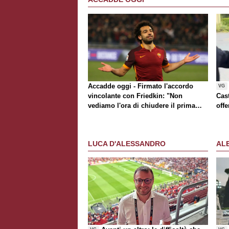
Accadde oggi - Firmato l'accordo
VG
vincolante con Friedkin: "Non
Cast
vediamo l'ora di chiudere il prima
off
possibile". Ufficiale Salah, Dzeko
sbarca a Fiumicino
LUCA D'ALESSANDRO
AL