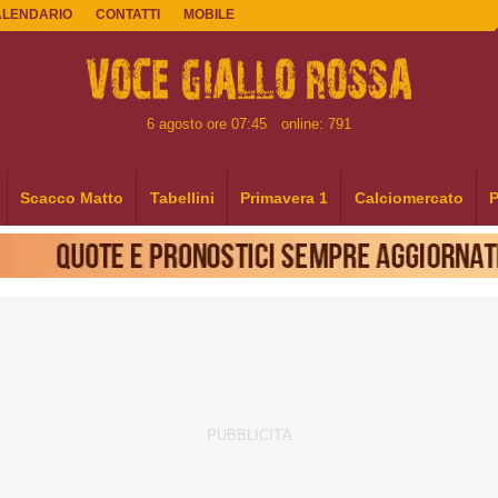
ALENDARIO
CONTATTI
MOBILE
6 agosto ore 07:45
online: 791
Scacco Matto
Tabellini
Primavera 1
Calciomercato
P