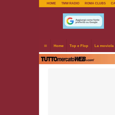
HOME
TMW RADIO
ROMA CLUBS
C
Home
Top e Flop
La moviola