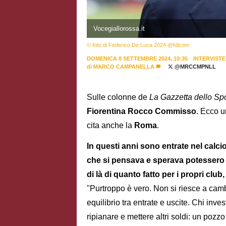
Vocegiallorossa.it
© foto di Federico De Luca 2024 @fdlcom
DOMENICA 8 SETTEMBRE 2024, 10:35
INTERVISTE
di
MARCO CAMPANELLA
@MRCCMPNLL
Sulle colonne de
La Gazzetta dello Spo
Fiorentina Rocco Commisso
. Ecco u
cita anche la
Roma
.
In questi anni sono entrate nel calcio
che si pensava e sperava potessero 
di là di quanto fatto per i propri clu
"Purtroppo è vero. Non si riesce a cambi
equilibrio tra entrate e uscite. Chi inv
ripianare e mettere altri soldi: un pozz