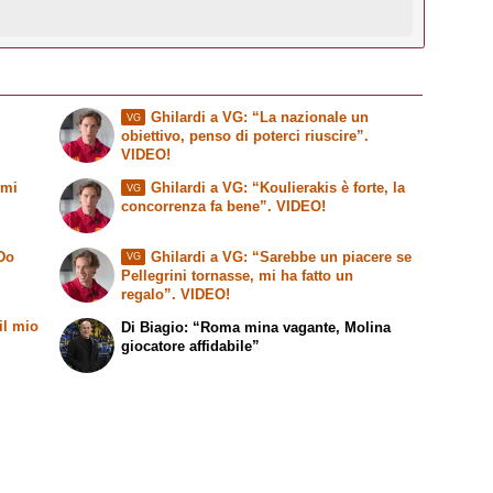
Ghilardi a VG: “La nazionale un
VG
.
obiettivo, penso di poterci riuscire”.
VIDEO!
 mi
Ghilardi a VG: “Koulierakis è forte, la
VG
concorrenza fa bene”. VIDEO!
 Do
Ghilardi a VG: “Sarebbe un piacere se
VG
Pellegrini tornasse, mi ha fatto un
regalo”. VIDEO!
il mio
Di Biagio: “Roma mina vagante, Molina
giocatore affidabile”