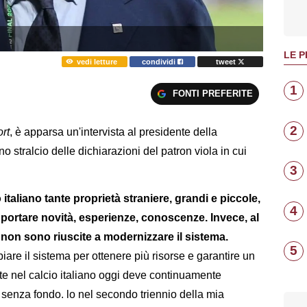
LE P
vedi letture
condividi
tweet
1
FONTI PREFERITE
2
rt
, è apparsa un'intervista al presidente della
no stralcio delle dichiarazioni del patron viola in cui
3
 italiano tante proprietà straniere, grandi e piccole,
4
portare novità, esperienze, conoscenze. Invece, al
b, non sono riuscite a modernizzare il sistema.
5
are il sistema per ottenere più risorse e garantire un
este nel calcio italiano oggi deve continuamente
o senza fondo. lo nel secondo triennio della mia