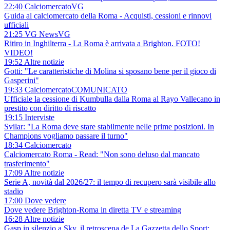
22:40 Calciomercato
VG
Guida al calciomercato della Roma - Acquisti, cessioni e rinnovi
ufficiali
21:25 VG News
VG
Ritiro in Inghilterra - La Roma è arrivata a Brighton. FOTO!
VIDEO!
19:52 Altre notizie
Gotti: "Le caratteristiche di Molina si sposano bene per il gioco di
Gasperini"
19:33 Calciomercato
COMUNICATO
Ufficiale la cessione di Kumbulla dalla Roma al Rayo Vallecano in
prestito con diritto di riscatto
19:15 Interviste
Svilar: "La Roma deve stare stabilmente nelle prime posizioni. In
Champions vogliamo passare il turno"
18:34 Calciomercato
Calciomercato Roma - Read: "Non sono deluso dal mancato
trasferimento"
17:09 Altre notizie
Serie A, novità dal 2026/27: il tempo di recupero sarà visibile allo
stadio
17:00 Dove vedere
Dove vedere Brighton-Roma in diretta TV e streaming
16:28 Altre notizie
Gasp in silenzio a Sky, il retroscena de La Gazzetta dello Sport: