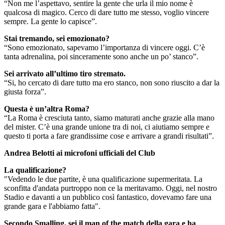
“Non me l’aspettavo, sentire la gente che urla il mio nome è
qualcosa di magico. Cerco di dare tutto me stesso, voglio vincere
sempre. La gente lo capisce”.
Stai tremando, sei emozionato?
“Sono emozionato, sapevamo l’importanza di vincere oggi. C’è
tanta adrenalina, poi sinceramente sono anche un po’ stanco”.
Sei arrivato all’ultimo tiro stremato.
“Si, ho cercato di dare tutto ma ero stanco, non sono riuscito a dar la
giusta forza”.
Questa è un’altra Roma?
“La Roma è cresciuta tanto, siamo maturati anche grazie alla mano
del mister. C’è una grande unione tra di noi, ci aiutiamo sempre e
questo ti porta a fare grandissime cose e arrivare a grandi risultati”.
Andrea Belotti ai microfoni ufficiali del Club
La qualificazione?
"Vedendo le due partite, è una qualificazione supermeritata. La
sconfitta d'andata purtroppo non ce la meritavamo. Oggi, nel nostro
Stadio e davanti a un pubblico così fantastico, dovevamo fare una
grande gara e l'abbiamo fatta".
Secondo Smalling, sei il man of the match della gara e ha