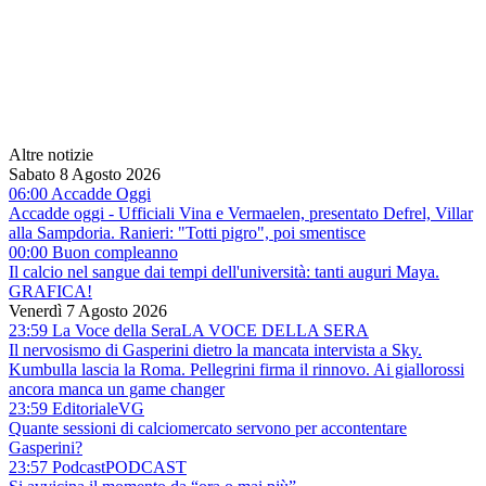
Altre notizie
Sabato 8 Agosto 2026
06:00 Accadde Oggi
Accadde oggi - Ufficiali Vina e Vermaelen, presentato Defrel, Villar
alla Sampdoria. Ranieri: "Totti pigro", poi smentisce
00:00 Buon compleanno
Il calcio nel sangue dai tempi dell'università: tanti auguri Maya.
GRAFICA!
Venerdì 7 Agosto 2026
23:59 La Voce della Sera
LA VOCE DELLA SERA
Il nervosismo di Gasperini dietro la mancata intervista a Sky.
Kumbulla lascia la Roma. Pellegrini firma il rinnovo. Ai giallorossi
ancora manca un game changer
23:59 Editoriale
VG
Quante sessioni di calciomercato servono per accontentare
Gasperini?
23:57 Podcast
PODCAST