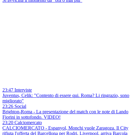
Si avvicina il momento da “ora o mai più”
23:47 Interviste
Juventus, Celik: "Contento di essere qui. Roma? Li ringrazio, sono
migliorato"
23:26 Social
Brighton-Roma - La presentazione del match con le note di Lando
Fiorini in sottofondo. VIDEO!
23:20 Calciomercato
CALCIOMERCATO - Espanyol, Monchi vuole Zaragoza. Il City
rifiuta l'offerta del Barcellona per Rodri. Liverpool, arriva Barcola