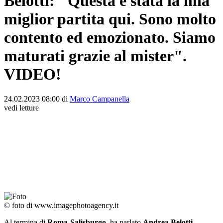
Belotti: "Questa è stata la mia
miglior partita qui. Sono molto
contento ed emozionato. Siamo
maturati grazie al mister".
VIDEO!
24.02.2023 08:00 di
Marco Campanella
vedi letture
© foto di www.imagephotoagency.it
Al termina di
Roma-Salisburgo
, ha parlato
Andrea Belotti
.