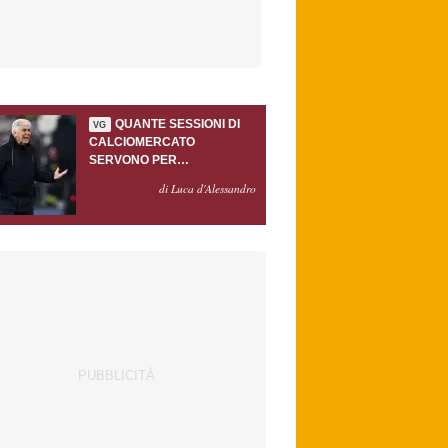
QUANTE SESSIONI DI
VG
CALCIOMERCATO
SERVONO PER
ACCONTENTARE
di Luca d'Alessandro
GASPERINI?