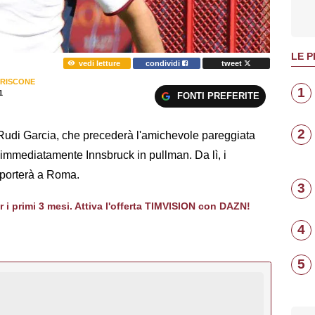
LE P
vedi letture
condividi
tweet
 RISCONE
1
1
FONTI PREFERITE
2
Rudi Garcia, che precederà l'amichevole pareggiata
immediatamente Innsbruck in pullman. Da lì, i
riporterà a Roma.
3
er i primi 3 mesi. Attiva l'offerta TIMVISION con DAZN!
4
5