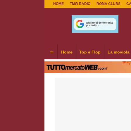
HOME
TMW RADIO
ROMA CLUBS
C
Home
Top e Flop
La moviola