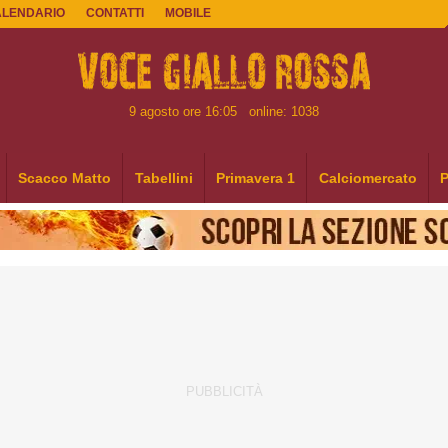
ALENDARIO
CONTATTI
MOBILE
9 agosto ore 16:05
online: 1038
Scacco Matto
Tabellini
Primavera 1
Calciomercato
P