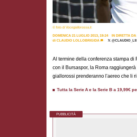
© foto di Vocegiallorossa.it
DOMENICA 21 LUGLIO 2013, 19:24
IN DIRETTA DA
di
CLAUDIO LOLLOBRIGIDA
@CLAUDIO_L9
Al termine della conferenza stampa di 
con il Bursaspor, la Roma raggiungerà 
giallorossi prenderanno l'aereo che li 
Tutta la Serie A e la Serie B a 19,99€ p
PUBBLICITÀ