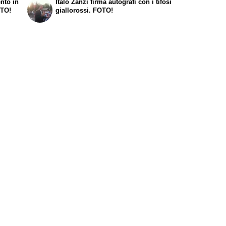
nto in
Italo Zanzi firma autografi con i tifosi
OTO!
giallorossi. FOTO!