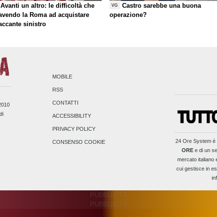
Avanti un altro: le difficoltà che
Castro sarebbe una buona
VG
 avendo la Roma ad acquistare
operazione?
taccante sinistro
MOBILE
RSS
CONTATTI
/2010
di
ACCESSIBILITY
PRIVACY POLICY
24 Ore System
è 
CONSENSO COOKIE
ORE
e di un se
mercato italiano 
cui gestisce in es
in