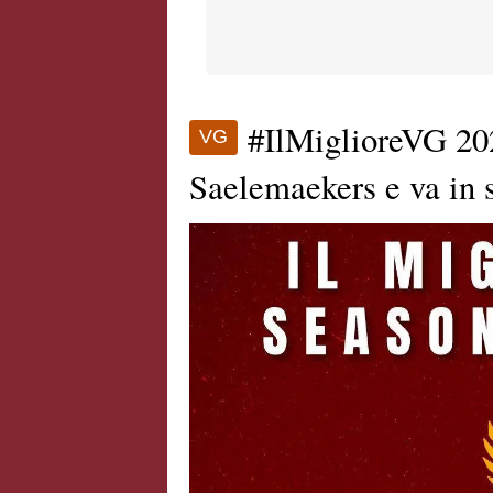
#IlMiglioreVG 202
VG
Saelemaekers e va in 