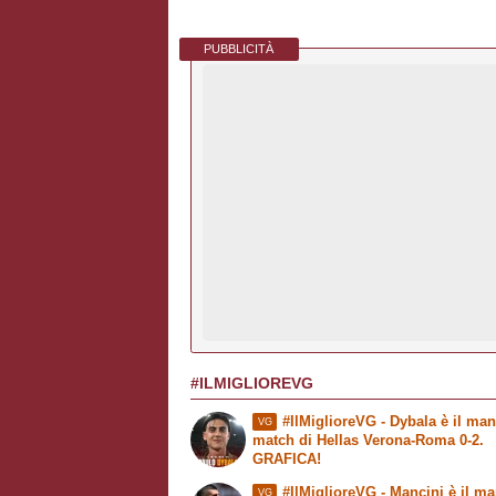
PUBBLICITÀ
#ILMIGLIOREVG
#IlMiglioreVG - Dybala è il man
VG
match di Hellas Verona-Roma 0-2.
GRAFICA!
#IlMiglioreVG - Mancini è il ma
VG