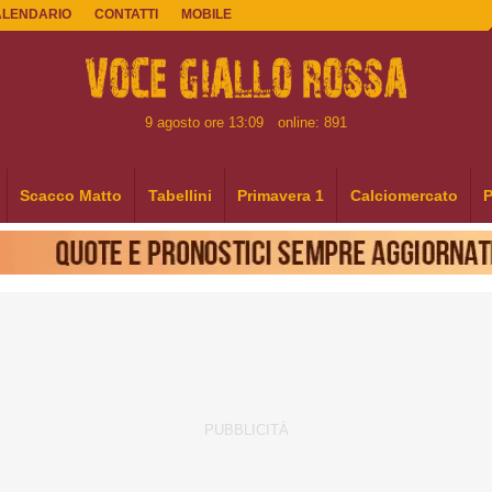
ALENDARIO
CONTATTI
MOBILE
9 agosto ore 13:09
online: 891
Scacco Matto
Tabellini
Primavera 1
Calciomercato
P