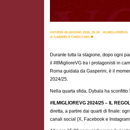
GIOVEDÌ 26 GIUGNO 2025, 15:30
#ILMIGLIOREVG
di
GABRIELE CHIOCCHIO
Durante tutta la stagione, dopo ogni par
il #IlMiglioreVG tra i protagonisti in c
Roma guidata da Gasperini, è il momento
2024/25.
Nella quarta sfida, Dybala ha sconfitto
#ILMIGLIOREVG 2024/25 – IL RE
diretta, a partire dai quarti di finale: o
canali social (X, Facebook e Instagram