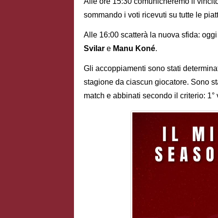
Alle ore 15:30 comunicheremo il vincito
sommando i voti ricevuti su tutte le piat
Alle 16:00 scatterà la nuova sfida: ogg
Svilar
e
Manu
Koné
.
Gli accoppiamenti sono stati determinat
stagione da ciascun giocatore. Sono stat
match e abbinati secondo il criterio: 1° v