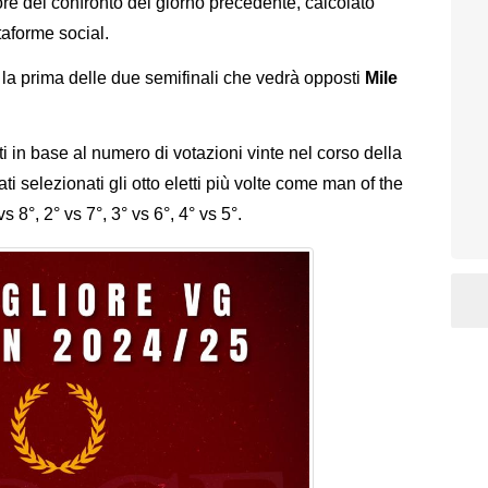
re del confronto del giorno precedente, calcolato
taforme social.
i la prima delle due semifinali che vedrà opposti
Mile
i in base al numero di votazioni vinte nel corso della
i selezionati gli otto eletti più volte come man of the
s 8°, 2° vs 7°, 3° vs 6°, 4° vs 5°.