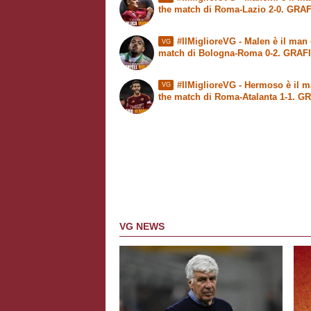
the match di Roma-Lazio 2-0. GRA
#IlMiglioreVG - Malen è il man 
VG
match di Bologna-Roma 0-2. GRAF
#IlMiglioreVG - Hermoso è il m
VG
the match di Roma-Atalanta 1-1. G
VG NEWS