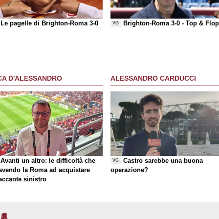
Le pagelle di Brighton-Roma 3-0
Brighton-Roma 3-0 -
Top & Flo
VG
CA D'ALESSANDRO
ALESSANDRO CARDUCCI
Avanti un altro: le difficoltà che
Castro sarebbe una buona
VG
 avendo la Roma ad acquistare
operazione?
taccante sinistro