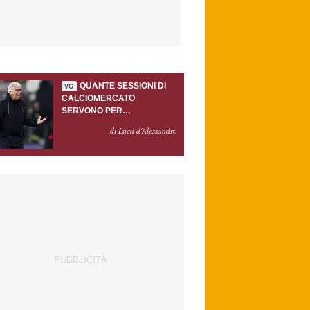
QUANTE SESSIONI DI
VG
CALCIOMERCATO
SERVONO PER
ACCONTENTARE
di Luca d'Alessandro
GASPERINI?