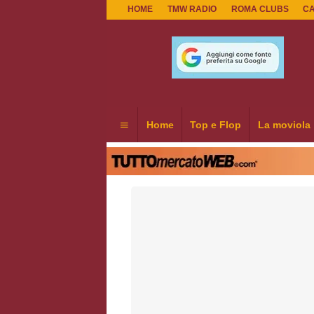
HOME
TMW RADIO
ROMA CLUBS
C
Home
Top e Flop
La moviola