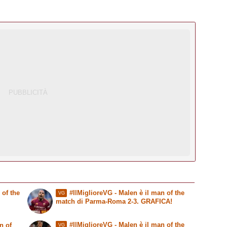
 of the
#IlMiglioreVG - Malen è il man of the
VG
match di Parma-Roma 2-3. GRAFICA!
#IlMiglioreVG - Malen è il man of the
n of
VG