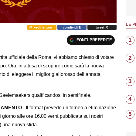
LE P
vedi letture
condividi
tweet
1
FONTI PREFERITE
2
tita ufficiale della Roma, vi abbiamo chiesto di votare
ampo. Ora, in attesa di scoprire come sarà la nuova
 di eleggere il miglior giallorosso dell’annata
3
 Saelemaekers qualificandosi in semifinale.
4
GOLAMENTO
- Il format prevede un torneo a eliminazione
5
gni giorno alle ore 16.00 verrà pubblicata sui nostri
) una nuova sfida.