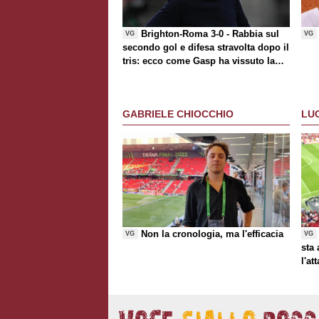
Brighton-Roma 3-0 - Rabbia sul
VG
VG
secondo gol e difesa stravolta dopo il
tris: ecco come Gasp ha vissuto la
partita
GABRIELE CHIOCCHIO
LU
Non la cronologia, ma l'efficacia
VG
VG
sta
l'at