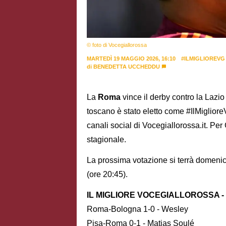
© foto di Vocegiallorossa
MARTEDÌ 19 MAGGIO 2026, 16:10
#ILMIGLIOREVG
di
BENEDETTA UCCHEDDU
La
Roma
vince il derby contro la Lazio 
toscano è stato eletto come #IlMiglioreV
canali social di Vocegiallorossa.it. Per
stagionale.
La prossima votazione si terrà domen
(ore 20:45).
IL MIGLIORE VOCEGIALLOROSSA - 
Roma-Bologna 1-0 - Wesley
Pisa-Roma 0-1 - Matias Soulé