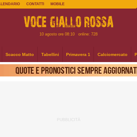
ALENDARIO
CONTATTI
MOBILE
10 agosto ore 08:10
online: 728
Scacco Matto
Tabellini
Primavera 1
Calciomercato
P