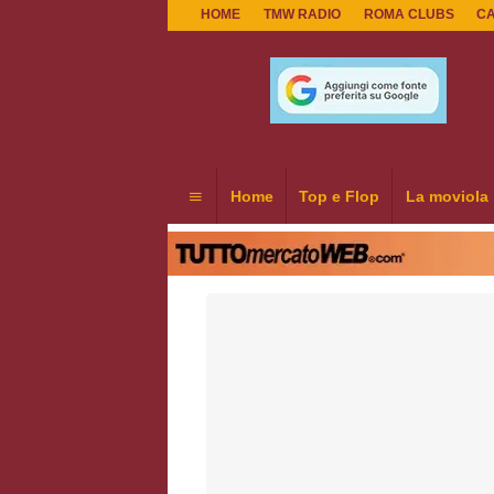
HOME
TMW RADIO
ROMA CLUBS
C
Home
Top e Flop
La moviola