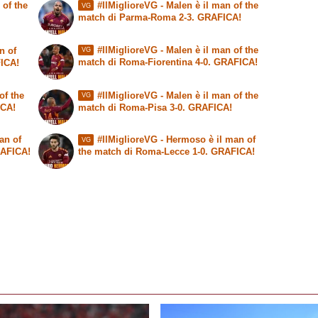
 of the
#IlMiglioreVG - Malen è il man of the
VG
match di Parma-Roma 2-3. GRAFICA!
#IlMiglioreVG - Malen è il man of the
n of
VG
match di Roma-Fiorentina 4-0. GRAFICA!
FICA!
of the
#IlMiglioreVG - Malen è il man of the
VG
ICA!
match di Roma-Pisa 3-0. GRAFICA!
an of
#IlMiglioreVG - Hermoso è il man of
VG
RAFICA!
the match di Roma-Lecce 1-0. GRAFICA!