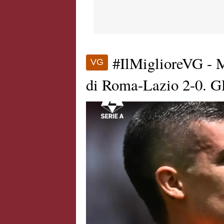
#IlMiglioreVG - M
VG
di Roma-Lazio 2-0. 