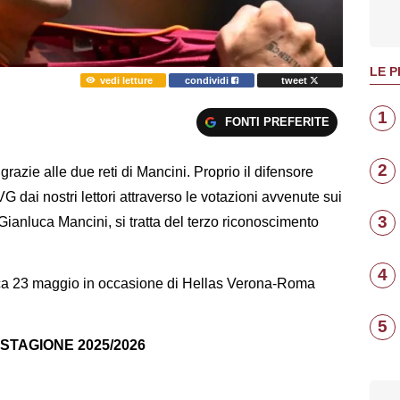
LE P
vedi letture
condividi
tweet
1
FONTI PREFERITE
2
grazie alle due reti di Mancini. Proprio il difensore
G dai nostri lettori attraverso le votazioni avvenute sui
3
 Gianluca Mancini, si tratta del terzo riconoscimento
4
ica 23 maggio in occasione di Hellas Verona-Roma
5
STAGIONE 2025/2026