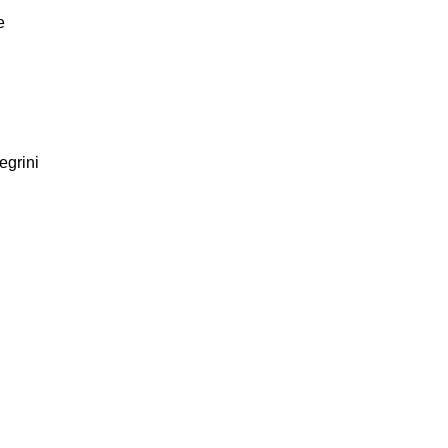
e
egrini