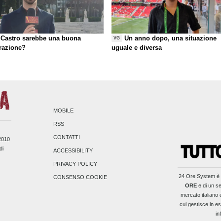
Castro sarebbe una buona
Un anno dopo, una situazione
VG
razione?
uguale e diversa
MOBILE
RSS
CONTATTI
/2010
di
ACCESSIBILITY
PRIVACY POLICY
24 Ore System
è 
CONSENSO COOKIE
ORE
e di un se
mercato italiano 
cui gestisce in es
in