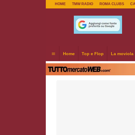
HOME
TMW RADIO
ROMA CLUBS
C
Home
Top e Flop
La moviola