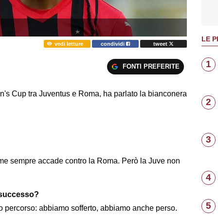
LE P
vedi letture
condividi
tweet
1
FONTI PREFERITE
en's Cup tra Juventus e Roma, ha parlato la bianconera
2
3
, come sempre accade contro la Roma. Però la Juve non
4
 successo?
5
tro percorso: abbiamo sofferto, abbiamo anche perso.