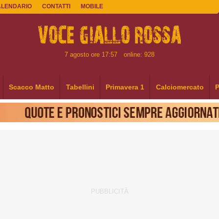
ALENDARIO
CONTATTI
MOBILE
7 agosto ore 17:57
online: 928
Scacco Matto
Tabellini
Primavera 1
Calciomercato
P