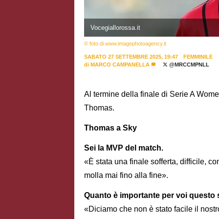
Vocegiallorossa.it
© foto di www.imagephotoagency.it
SABATO 27 SETTEMBRE 2025, 19:47
FEMMINILE
di
MARCO CAMPANELLA
@MRCCMPNLL
Al termine della finale di Serie A Wom
Thomas.
Thomas a Sky
Sei la MVP del match.
«È stata una finale sofferta, difficile
molla mai fino alla fine».
Quanto è importante per voi questo
«Diciamo che non è stato facile il nos