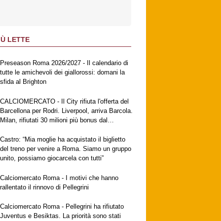
IÙ LETTE
Preseason Roma 2026/2027 - Il calendario di
tutte le amichevoli dei giallorossi: domani la
sfida al Brighton
CALCIOMERCATO - Il City rifiuta l'offerta del
Barcellona per Rodri. Liverpool, arriva Barcola.
Milan, rifiutati 30 milioni più bonus dal
Galatasaray per Leao. Napoli, suggestione
Gabriel Jesus. Fiorentina, ufficiale
Castro: “Mia moglie ha acquistato il biglietto
Mastantuono
del treno per venire a Roma. Siamo un gruppo
unito, possiamo giocarcela con tutti”
Calciomercato Roma - I motivi che hanno
rallentato il rinnovo di Pellegrini
Calciomercato Roma - Pellegrini ha rifiutato
Juventus e Besiktas. La priorità sono stati