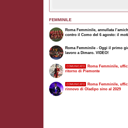
FEMMINILE
Roma Femminile, annullata l’amic
contro il Como del 6 agosto: il mot
Roma Femminile - Oggi il primo gi
lavoro a Dimaro. VIDEO!
Roma Femminile, uffici
COMUNICATO
ritorno di Piemonte
Roma Femminile, uffici
COMUNICATO
rinnovo di Oladipo sino al 2029