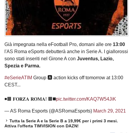
Già impegnata nella eFootball Pro, domani alle ore
13:00
l'AS Roma eSports debutterà anche in Serie A. I giallorossi
sono stati inseriti nel Girone A con
Juventus, Lazio,
Spezia e Parma.
#eSerieATIM
Group 🅰️ action kicks off tomorrow at 13:00
CEST...
◾️🟧 𝐅𝐎𝐑𝐙𝐀 𝐑𝐎𝐌𝐀! 🟧◼️
pic.twitter.com/KAQ7W54JiK
— AS Roma Esports (@ASRomaEsports)
March 29, 2021
Tutta la Serie A e la Serie B a 19,99€ per i primi 3 mesi.
Attiva l'offerta TIMVISION con DAZN!