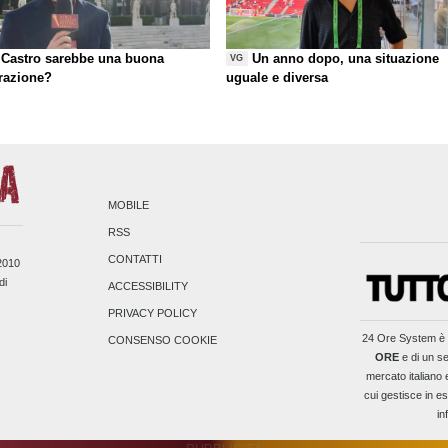
Castro sarebbe una buona
Un anno dopo, una situazione
VG
razione?
uguale e diversa
MOBILE
RSS
CONTATTI
/2010
di
ACCESSIBILITY
PRIVACY POLICY
24 Ore System
è 
CONSENSO COOKIE
ORE
e di un se
mercato italiano 
cui gestisce in es
in