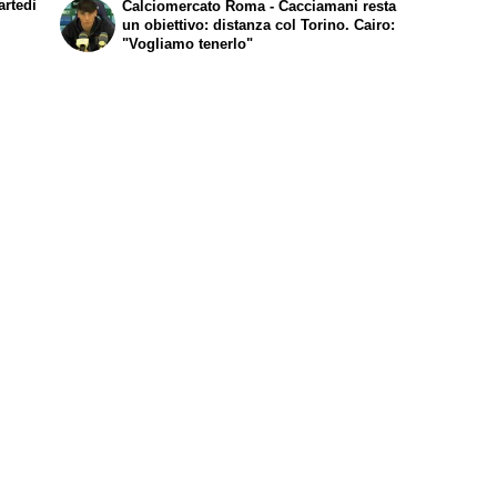
artedì
Calciomercato Roma - Cacciamani resta
a Firenze
un obiettivo: distanza col Torino. Cairo:
"Vogliamo tenerlo"