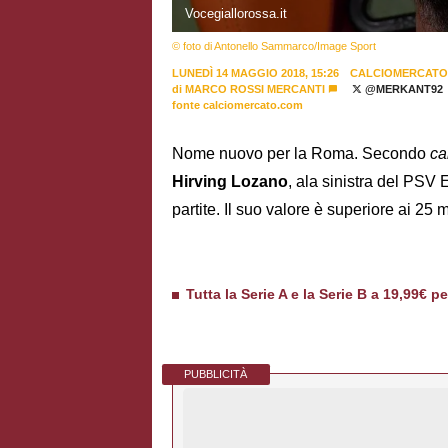
Vocegiallorossa.it
© foto di Antonello Sammarco/Image Sport
LUNEDÌ 14 MAGGIO 2018, 15:26
CALCIOMERCATO
di
MARCO ROSSI MERCANTI
@MERKANT92
fonte calciomercato.com
Nome nuovo per la Roma. Secondo
ca
Hirving Lozano
, ala sinistra del PSV
partite. Il suo valore è superiore ai 25 
Tutta la Serie A e la Serie B a 19,99€ p
PUBBLICITÀ