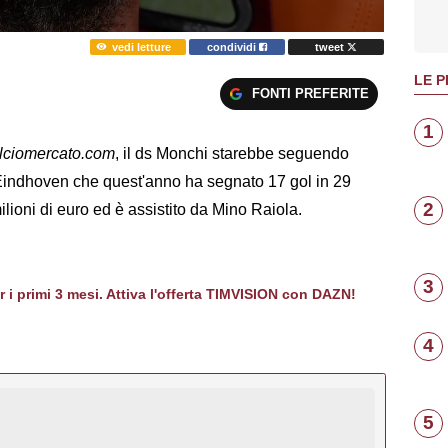
vedi letture
condividi
tweet
LE P
FONTI PREFERITE
1
lciomercato.com
, il ds Monchi starebbe seguendo
 Eindhoven che quest'anno ha segnato 17 gol in 29
2
milioni di euro ed è assistito da Mino Raiola.
3
er i primi 3 mesi. Attiva l'offerta TIMVISION con DAZN!
4
5