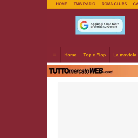
HOME
TMW RADIO
ROMA CLUBS
C
Home
Top e Flop
La moviola