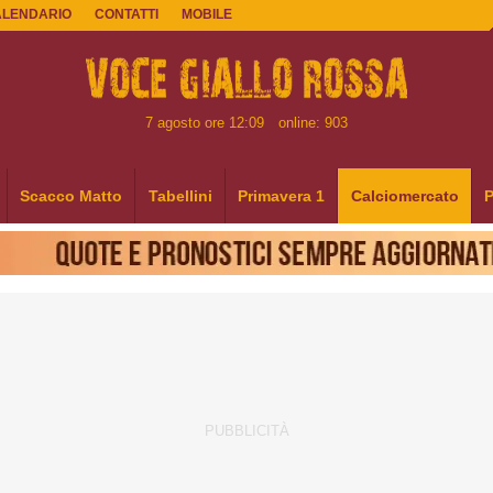
ALENDARIO
CONTATTI
MOBILE
7 agosto ore 12:09
online: 903
Scacco Matto
Tabellini
Primavera 1
Calciomercato
P