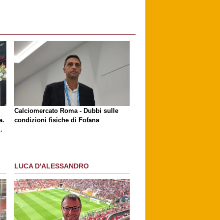
l
Calciomercato Roma - Dubbi sulle
a.
condizioni fisiche di Fofana
LUCA D'ALESSANDRO