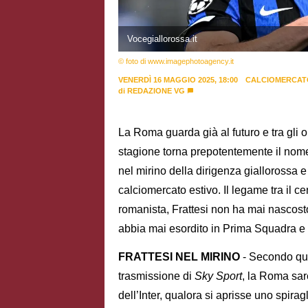
Vocegiallorossa.it
© foto di www.imagephotoagency.it
VENERDÌ 16 MAGGIO 2025, 18:00
CALCIOMERCAT
di
REDAZIONE VG
La Roma guarda già al futuro e tra gli o
stagione torna prepotentemente il nome 
nel mirino della dirigenza giallorossa 
calciomercato estivo. Il legame tra il c
romanista, Frattesi non ha mai nascost
abbia mai esordito in Prima Squadra e s
FRATTESI NEL MIRINO
- Secondo qua
trasmissione di
Sky Sport
, la Roma sar
dell’Inter, qualora si aprisse uno spirag