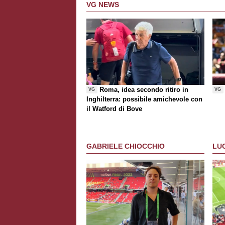
VG NEWS
Roma, idea secondo ritiro in
VG
VG
Inghilterra: possibile amichevole con
il Watford di Bove
GABRIELE CHIOCCHIO
LU