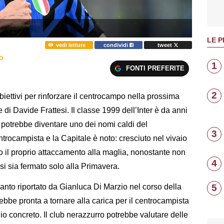
LE P
vedi letture
condividi
tweet
O
1
FONTI PREFERITE
2
biettivi per rinforzare il centrocampo nella prossima
di Davide Frattesi. Il classe 1999 dell’Inter è da anni
e potrebbe diventare uno dei nomi caldi del
3
entrocampista e la Capitale è noto: cresciuto nel vivaio
o il proprio attaccamento alla maglia, nonostante non
4
i sia fermato solo alla Primavera.
5
nto riportato da Gianluca Di Marzio nel corso della
ebbe pronta a tornare alla carica per il centrocampista
lio concreto. Il club nerazzurro potrebbe valutare delle