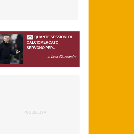
QUANTE SESSIONI DI
VG
CALCIOMERCATO
SERVONO PER
ACCONTENTARE
di Luca d'Alessandro
GASPERINI?