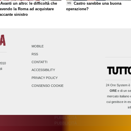
Avanti un altro: le difficoltà che
Castro sarebbe una buona
VG
 avendo la Roma ad acquistare
operazione?
taccante sinistro
MOBILE
RSS
CONTATTI
/2010
di
ACCESSIBILITY
PRIVACY POLICY
24 Ore System
è 
CONSENSO COOKIE
ORE
e di un se
mercato italiano 
cui gestisce in es
in