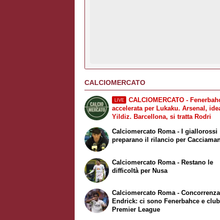
CALCIOMERCATO
CALCIOMERCATO - Fenerbahç
LIVE
accelerata per Lukaku. Arsenal, ide
Yildiz. Barcellona, si tratta Rodri
Calciomercato Roma - I giallorossi
preparano il rilancio per Cacciama
Calciomercato Roma - Restano le
difficoltà per Nusa
Calciomercato Roma - Concorrenza
Endrick: ci sono Fenerbahce e club
Premier League