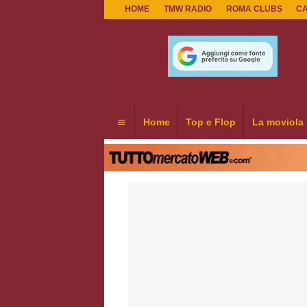
HOME
TMW RADIO
ROMA CLUBS
C
Home
Top e Flop
La moviola