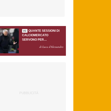
QUANTE SESSIONI DI
VG
CALCIOMERCATO
SERVONO PER
ACCONTENTARE
di Luca d'Alessandro
GASPERINI?