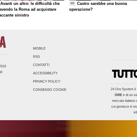
Avanti un altro: le difficoltà che
Castro sarebbe una buona
VG
 avendo la Roma ad acquistare
operazione?
taccante sinistro
MOBILE
RSS
CONTATTI
/2010
di
ACCESSIBILITY
PRIVACY POLICY
24 Ore System
è 
CONSENSO COOKIE
ORE
e di un se
mercato italiano 
cui gestisce in es
in