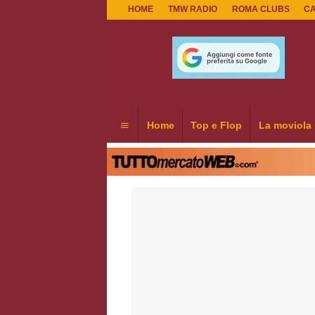
HOME
TMW RADIO
ROMA CLUBS
C
Home
Top e Flop
La moviola