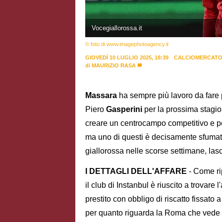
Vocegiallorossa.it
© foto di www.imagephotoagency.it
GIOVEDÌ 10 LUGLIO 2025, 18:39
CALCIOMERCAT
di
MAURIZIO RASA
Massara
ha sempre più lavoro da fare 
Piero
Gasperini
per la prossima stagion
creare un centrocampo competitivo e pe
ma uno di questi è decisamente sfumato.
giallorossa nelle scorse settimane, las
I DETTAGLI DELL'AFFARE
- Come ri
il club di Instanbul è riuscito a trovare 
prestito con obbligo di riscatto fissato 
per quanto riguarda la Roma che vede 