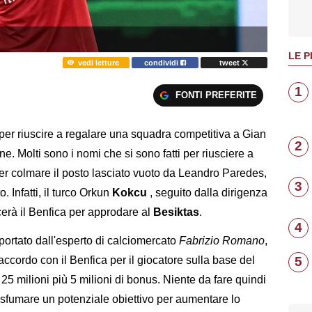
LE P
vedi letture
condividi
tweet
O
1
FONTI PREFERITE
per riuscire a regalare una squadra competitiva a Gian
2
e. Molti sono i nomi che si sono fatti per riusciere a
r colmare il posto lasciato vuoto da Leandro Paredes,
3
 Infatti, il turco Orkun
Kokcu
, seguito dalla dirigenza
cerà il Benfica per approdare al
Besiktas
.
4
portato dall'esperto di calciomercato
Fabrizio Romano
,
5
l'accordo con il Benfica per il giocatore sulla base del
a 25 milioni più 5 milioni di bonus. Niente da fare quindi
sfumare un potenziale obiettivo per aumentare lo