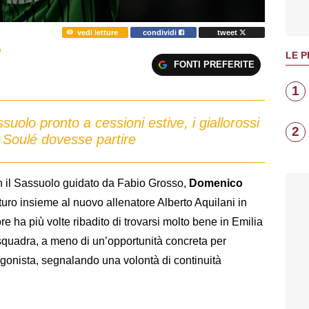
vedi letture
condividi
tweet
O
LE P
FONTI PREFERITE
1
olo pronto a cessioni estive, i giallorossi
2
e Soulé dovesse partire
n il Sassuolo guidato da Fabio Grosso,
Domenico
uturo insieme al nuovo allenatore Alberto Aquilani in
re ha più volte ribadito di trovarsi molto bene in Emilia
squadra, a meno di un’opportunità concreta per
onista, segnalando una volontà di continuità