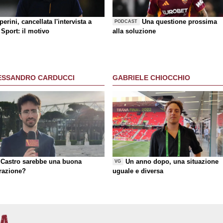
erini, cancellata l'intervista a
Una questione prossima
PODCAST
Sport: il motivo
alla soluzione
ESSANDRO CARDUCCI
GABRIELE CHIOCCHIO
Castro sarebbe una buona
Un anno dopo, una situazione
VG
razione?
uguale e diversa