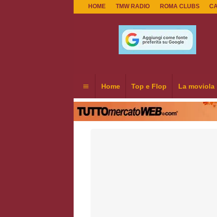
HOME
TMW RADIO
ROMA CLUBS
C
Home
Top e Flop
La moviola