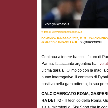
Vocegiallorossa.it
© foto di www.imagephotoagency.it
DOMENICA 10 MAGGIO 2026, 21:27
CALCIOMERC
di
MARCO CAMPANELLA
@MRCCMPNLL
Continua a tenere banco il futuro di P
Parma, l'attaccante argentino ha
rivela
ultima gara all’Olimpico con la maglia g
punto interrogativo. Il contratto di Dyba
positiva nella gara odierna, la sua pe
CALCIOMERCATO ROMA, GASPERIN
HA DETTO
- Il tecnico della Roma, G
sia ai microfoni di
Sky Sport
che in
con