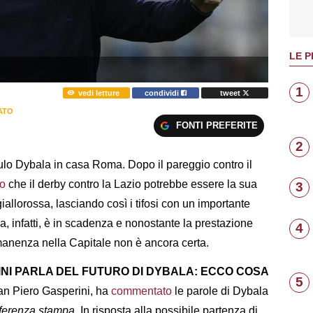
LE P
1
vedi letture
condividi
tweet
ATO
FONTI PREFERITE
2
aulo Dybala in casa Roma. Dopo il pareggio contro il
to
che il derby contro la Lazio potrebbe essere la sua
3
iallorossa, lasciando così i tifosi con un importante
la, infatti, è in scadenza e nonostante la prestazione
4
rmanenza nella Capitale non è ancora certa.
I PARLA DEL FUTURO DI DYBALA: ECCO COSA
5
ian Piero Gasperini, ha
commentato
le parole di Dybala
ferenza stampa
. In risposta alla possibile partenza di