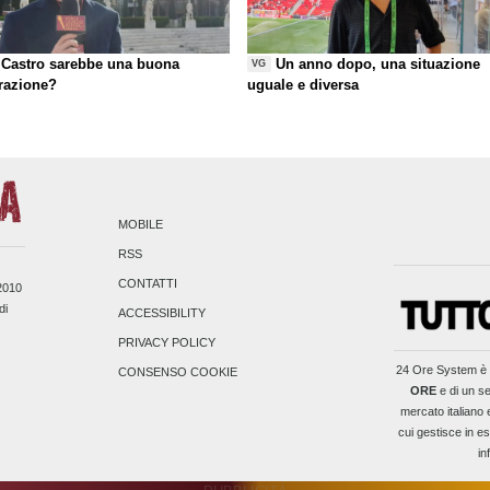
Castro sarebbe una buona
Un anno dopo, una situazione
VG
razione?
uguale e diversa
MOBILE
RSS
CONTATTI
/2010
di
ACCESSIBILITY
PRIVACY POLICY
24 Ore System
è 
CONSENSO COOKIE
ORE
e di un se
mercato italiano 
cui gestisce in es
in