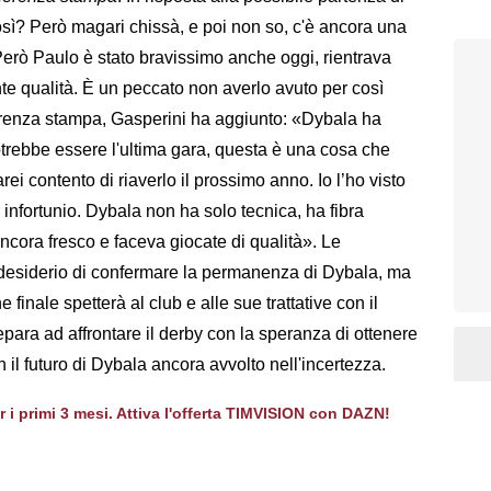
osì? Però magari chissà, e poi non so, c'è ancora una
 Però Paulo è stato bravissimo anche oggi, rientrava
te qualità. È un peccato non averlo avuto per così
erenza stampa, Gasperini ha aggiunto: «Dybala ha
otrebbe essere l'ultima gara, questa è una cosa che
arei contento di riaverlo il prossimo anno. Io l’ho visto
 infortunio. Dybala non ha solo tecnica, ha fibra
ancora fresco e faceva giocate di qualità». Le
n desiderio di confermare la permanenza di Dybala, ma
finale spetterà al club e alle sue trattative con il
epara ad affrontare il derby con la speranza di ottenere
l futuro di Dybala ancora avvolto nell'incertezza.
er i primi 3 mesi. Attiva l'offerta TIMVISION con DAZN!