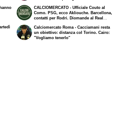
 hanno
CALCIOMERCATO - Ufficiale Couto al
Como. PSG, ecco Akliouche. Barcellona,
contatti per Rodri. Diomande al Real
Madrid. Fiorentina, Mastantuono arrivato
artedì
Calciomercato Roma - Cacciamani resta
a Firenze
un obiettivo: distanza col Torino. Cairo:
"Vogliamo tenerlo"