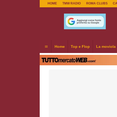
HOME
TMW RADIO
ROMA CLUBS
C
Home
Top e Flop
La moviola