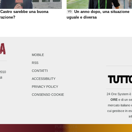
Castro sarebbe una buona
Un anno dopo, una situazione
VG
razione?
uguale e diversa
MOBILE
RSS
CONTATTI
/2010
di
ACCESSIBILITY
PRIVACY POLICY
24 Ore System
è 
CONSENSO COOKIE
ORE
e di un se
mercato italiano 
cui gestisce in es
in