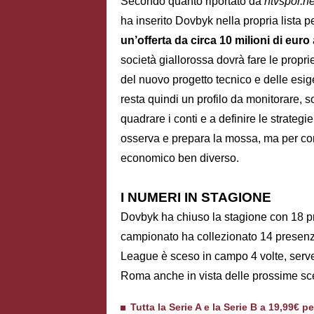
Secondo quanto riportato da
ntvspor.ne
ha inserito Dovbyk nella propria lista pe
un’offerta da circa
10 milioni di euro
società giallorossa dovrà fare le proprie
del nuovo progetto tecnico e delle esi
resta quindi un profilo da monitorare, s
quadrare i conti e a definire le strateg
osserva e prepara la mossa, ma per conv
economico ben diverso.
I NUMERI IN STAGIONE
Dovbyk ha chiuso la stagione con 18 p
campionato ha collezionato 14 presenze
League è sceso in campo 4 volte, serve
Roma anche in vista delle prossime sce
Tutta la Serie A e la Serie B a 19,99€ p