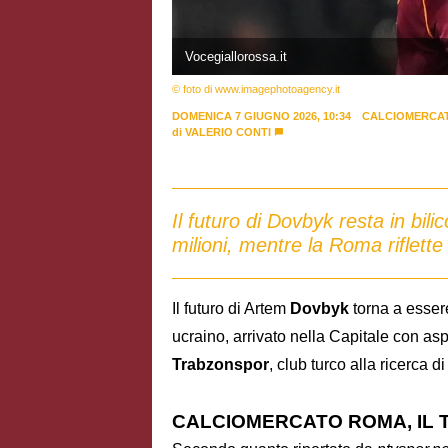
Vocegiallorossa.it
© foto di www.imagephotoagency.it
DOMENICA 7 GIUGNO 2026, 10:34
CALCIOMERCA
di
VALERIO CONTI
Il futuro di Dovbyk resta in bili
milioni, mentre la Roma riflette
Il futuro di Artem
Dovbyk
torna a esser
ucraino, arrivato nella Capitale con aspe
Trabzonspor
, club turco alla ricerca d
CALCIOMERCATO ROMA, IL