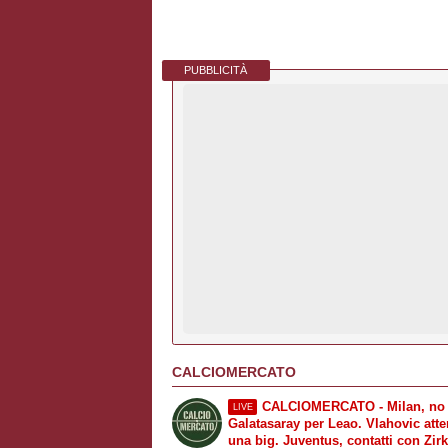
PUBBLICITÀ
CALCIOMERCATO
CALCIOMERCATO - Milan, no 
LIVE
Galatasaray per Leao. Vlahovic att
una big. Juventus, contatti con Zir