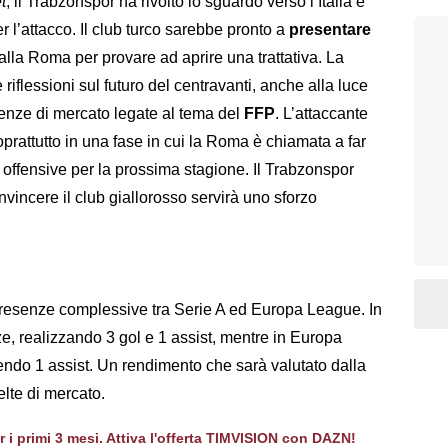
t
, il Trabzonspor ha rivolto lo sguardo verso l’Italia e
r l’attacco. Il club turco sarebbe pronto a
presentare
alla Roma per provare ad aprire una trattativa. La
 riflessioni sul futuro del centravanti, anche alla luce
genze di mercato legate al tema del
FFP
. L’attaccante
oprattutto in una fase in cui la Roma è chiamata a far
ie offensive per la prossima stagione. Il Trabzonspor
incere il club giallorosso servirà uno sforzo
resenze complessive tra Serie A ed Europa League. In
, realizzando 3 gol e 1 assist, mentre in Europa
ndo 1 assist. Un rendimento che sarà valutato dalla
lte di mercato.
er i primi 3 mesi. Attiva l'offerta TIMVISION con DAZN!