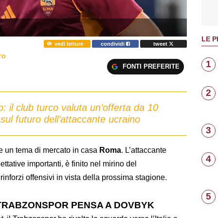
LE P
vedi letture
condividi
tweet
TO
1
FONTI PREFERITE
2
co: il club turco valuta un’offerta da 10
 sul futuro dell’attaccante ucraino
3
e un tema di mercato in casa
Roma
. L’attaccante
4
ttative importanti, è finito nel mirino del
i rinforzi offensivi in vista della prossima stagione.
5
 TRABZONSPOR PENSA A DOVBYK