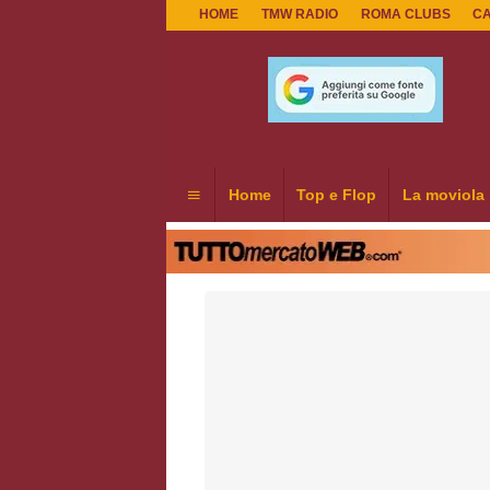
HOME
TMW RADIO
ROMA CLUBS
C
Home
Top e Flop
La moviola