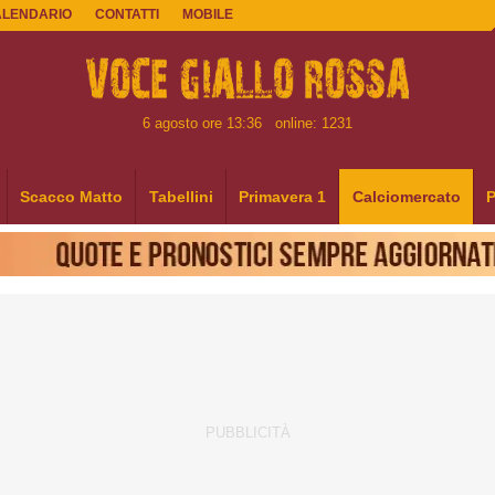
ALENDARIO
CONTATTI
MOBILE
6 agosto ore 13:36
online: 1231
Scacco Matto
Tabellini
Primavera 1
Calciomercato
P