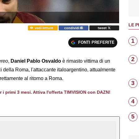
LE P
vedi letture
condividi
tweet
1
FONTI PREFERITE
2
ereo
,
Daniel Pablo Osvaldo
è rimasto vittima di un
ci della Roma, l'attaccante italoargentino, attualmente
rettamente al ritorno a Roma.
3
er i primi 3 mesi. Attiva l'offerta TIMVISION con DAZN!
4
5