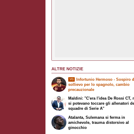
ALTRE NOTIZIE
Infortunio Hermoso - Sospiro d
VG
sollievo per lo spagnolo, cambio
precauzionale
Maldini: "C'era l'idea De Rossi CT,
si potevano toccare gli allenatori de
squadre di Serie A"
Atalanta, Sulemana si ferma in
amichevole, trauma distorsivo al
ginocchio