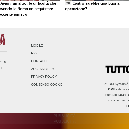
Avanti un altro: le difficoltà che
Castro sarebbe una buona
VG
 avendo la Roma ad acquistare
operazione?
taccante sinistro
MOBILE
RSS
CONTATTI
/2010
di
ACCESSIBILITY
PRIVACY POLICY
24 Ore System
è 
CONSENSO COOKIE
ORE
e di un se
mercato italiano 
cui gestisce in es
in