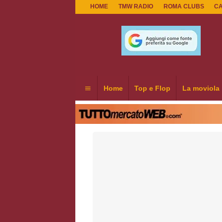
HOME
TMW RADIO
ROMA CLUBS
C
Home
Top e Flop
La moviola