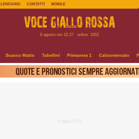
ALENDARIO
CONTATTI
MOBILE
9 agosto ore 15:37
online: 1002
Scacco Matto
Tabellini
Primavera 1
Calciomercato
P