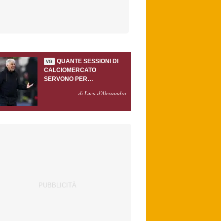
QUANTE SESSIONI DI
VG
CALCIOMERCATO
SERVONO PER
ACCONTENTARE
di Luca d'Alessandro
GASPERINI?