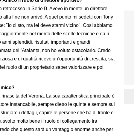
’Amico il ruolo di direttore sportivo?
retrocesso in Serie B. Avevo in mente un direttore
ò alla fine non arrivò. A quel punto mi sedetti con Tony
e: "Io ci sto, ma lei deve starmi vicino". Così abbiamo
maggiormente nel merito delle scelte tecniche e da lì
nni splendidi, risultati importanti e grandi
amata dell’Atalanta, non ho voluto ostacolarlo. Credo
osa e di qualità riceve un’opportunità di crescita, sia
el ruolo di un proprietario saper valorizzare e poi
’Amico?
 rinascita del Verona. La sua caratteristica principale è
tore instancabile, sempre dietro le quinte e sempre sul
tudiare i dettagli, capire le persone che ha di fronte e
a svolto molto bene il ruolo di collegamento tra
e credo che questo sarà un vantaggio enorme anche per