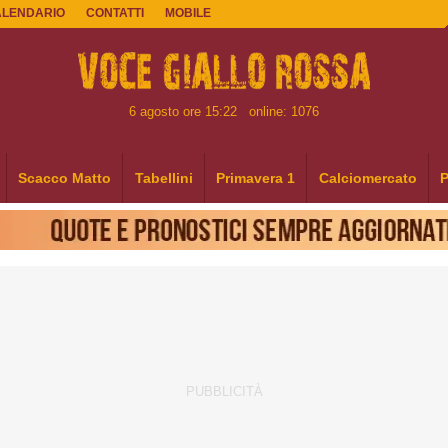
ALENDARIO
CONTATTI
MOBILE
6 agosto ore 15:22
online: 1076
Scacco Matto
Tabellini
Primavera 1
Calciomercato
P