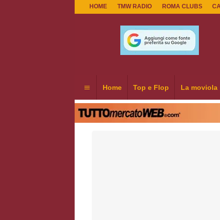
HOME
TMW RADIO
ROMA CLUBS
C
Home
Top e Flop
La moviola