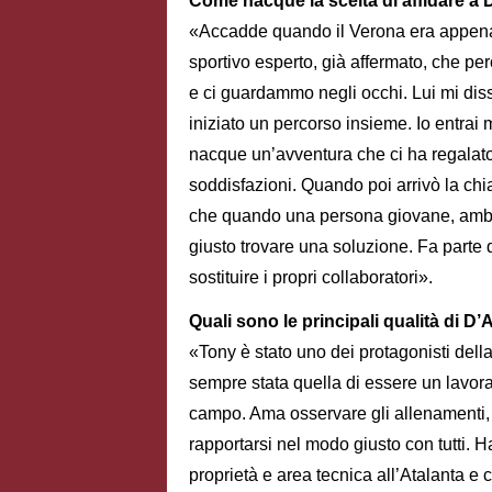
Come nacque la scelta di affidare a D
«Accadde quando il Verona era appena 
sportivo esperto, già affermato, che per
e ci guardammo negli occhi. Lui mi diss
iniziato un percorso insieme. Io entrai 
nacque un’avventura che ci ha regalato a
soddisfazioni. Quando poi arrivò la chi
che quando una persona giovane, ambizi
giusto trovare una soluzione. Fa parte d
sostituire i propri collaboratori».
Quali sono le principali qualità di D
«Tony è stato uno dei protagonisti della
sempre stata quella di essere un lavora
campo. Ama osservare gli allenamenti, s
rapportarsi nel modo giusto con tutti. H
proprietà e area tecnica all’Atalanta 