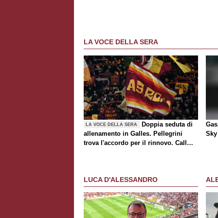
LA VOCE DELLA SERA
Doppia seduta di
Gasp
LA VOCE DELLA SERA
allenamento in Galles. Pellegrini
Sky 
trova l'accordo per il rinnovo. Call
Roma-Milan di mercato. Nusa chiude
al trasferimento. Presentata la maglia
Away
LUCA D'ALESSANDRO
AL