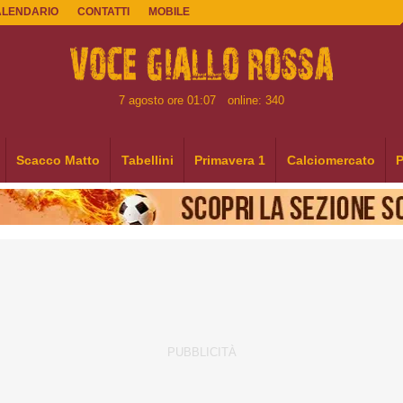
ALENDARIO
CONTATTI
MOBILE
7 agosto ore 01:07
online: 340
Scacco Matto
Tabellini
Primavera 1
Calciomercato
P