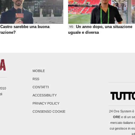
Castro sarebbe una buona
Un anno dopo, una situazione
VG
razione?
uguale e diversa
MOBILE
RSS
CONTATTI
/2010
di
ACCESSIBILITY
PRIVACY POLICY
24 Ore System
è 
CONSENSO COOKIE
ORE
e di un se
mercato italiano 
cui gestisce in es
in