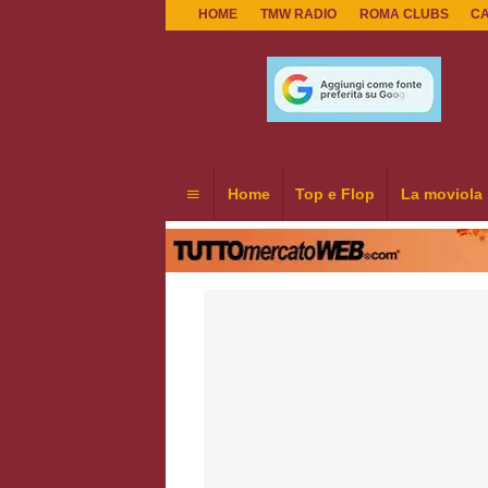
HOME
TMW RADIO
ROMA CLUBS
C
Home
Top e Flop
La moviola