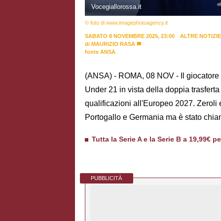
Vocegiallorossa.it
© foto di www.imagephotoagency.it
SABATO 8 NOVEMBRE 2025, 23:00
ALTRE NOTIZIE
di
MAURIZIO RASA
fonte ANSA
(ANSA) - ROMA, 08 NOV - Il giocatore 
Under 21 in vista della doppia trasferta
qualificazioni all'Europeo 2027. Zeroli
Portogallo e Germania ma è stato chiam
Tutta la Serie A e la Serie B a 19,99€ p
PUBBLICITÀ