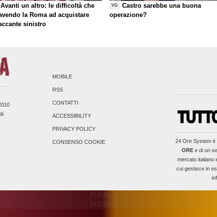
Avanti un altro: le difficoltà che
Castro sarebbe una buona
VG
 avendo la Roma ad acquistare
operazione?
taccante sinistro
MOBILE
RSS
CONTATTI
/2010
di
ACCESSIBILITY
PRIVACY POLICY
24 Ore System
è 
CONSENSO COOKIE
ORE
e di un se
mercato italiano 
cui gestisce in es
in