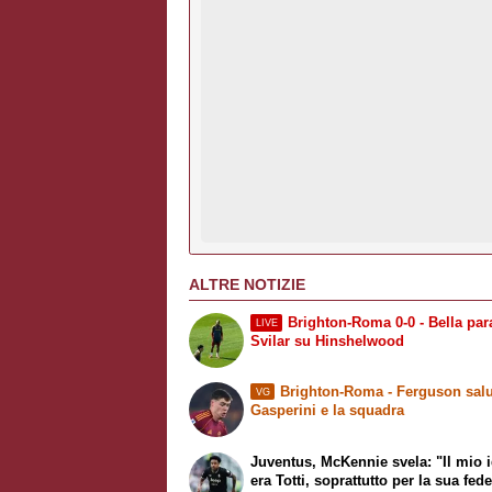
ALTRE NOTIZIE
Brighton-Roma 0-0 - Bella para
LIVE
Svilar su Hinshelwood
Brighton-Roma - Ferguson salu
VG
Gasperini e la squadra
Juventus, McKennie svela: "Il mio 
era Totti, soprattutto per la sua fede