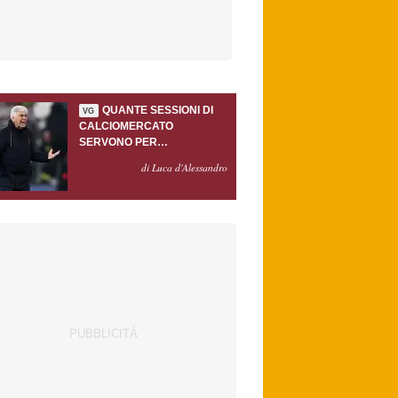
QUANTE SESSIONI DI
VG
CALCIOMERCATO
SERVONO PER
ACCONTENTARE
di Luca d'Alessandro
GASPERINI?