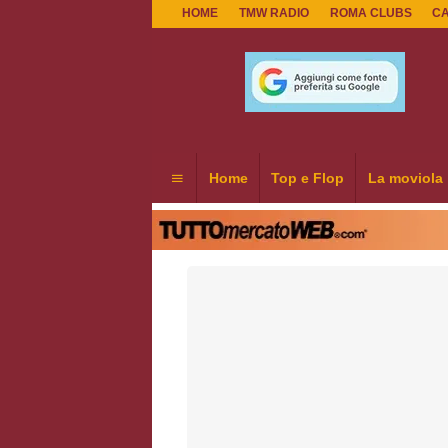
HOME
TMW RADIO
ROMA CLUBS
C
Home
Top e Flop
La moviola