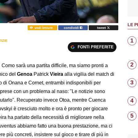
LE P
vedi letture
condividi
tweet
1
IZIE
FONTI PREFERITE
2
omo sarà una partita difficile, ma siamo pronti a
nico del
Genoa
Patrick
Vieira
alla vigilia del match di
3
no di Onana e Cornet, entrambi indisponibili per
e prese con un problema al naso: "Le notizie sono
lutarlo". Recuperato invece Otoa, mentre Cuenca
4
vskyi è cresciuto molto e ora è pronto per giocare
5
ieira ha parlato della necessità di migliorare nella
 Juventus abbiamo fatto una buona prestazione, ma ci
 più concreti, insistere sul gioco e tirare di più in