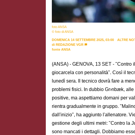
foto ANSA
© foto di ANSA
DOMENICA 14 SETTEMBRE 2025, 03:00
ALTRE NOT
di
REDAZIONE VGR
fonte ANSA
(ANSA) - GENOVA, 13 SET - "Contro il C
giocarcela con personalità". Così il tec
lunedì sera. Il tecnico dovrà fare a me
problemi fisici. In dubbio Gr›nbæk, all
positive, ma aspettiamo domani per va
rientra gradualmente in gruppo. "Malino
dall'inizio", ha aggiunto l'allenatore. V
gestione degli ultimi metri: "Contro la
sono mancati i dettagli. Dobbiamo essere