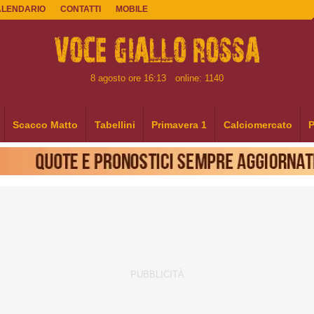
ALENDARIO
CONTATTI
MOBILE
8 agosto ore 16:13
online: 1140
Scacco Matto
Tabellini
Primavera 1
Calciomercato
P