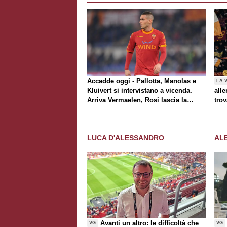
Accadde oggi - Pallotta, Manolas e
LA 
Kluivert si intervistano a vicenda.
alle
Arriva Vermaelen, Rosi lascia la
trov
Roma
Rom
al t
Awa
LUCA D'ALESSANDRO
AL
Avanti un altro: le difficoltà che
VG
VG