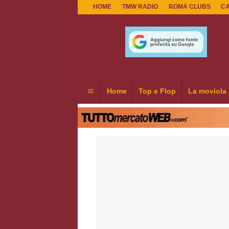
HOME
TMW RADIO
ROMA CLUBS
C
Home
Top e Flop
La moviola