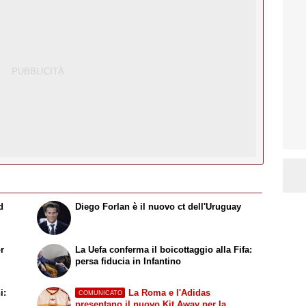
d
Diego Forlan è il nuovo ct dell'Uruguay
or
La Uefa conferma il boicottaggio alla Fifa:
persa fiducia in Infantino
i:
La Roma e l'Adidas
COMUNICATO
presentano il nuovo Kit Away per la