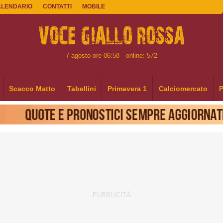
ALENDARIO
CONTATTI
MOBILE
7 agosto ore 06:58
online: 572
Scacco Matto
Tabellini
Primavera 1
Calciomercato
P