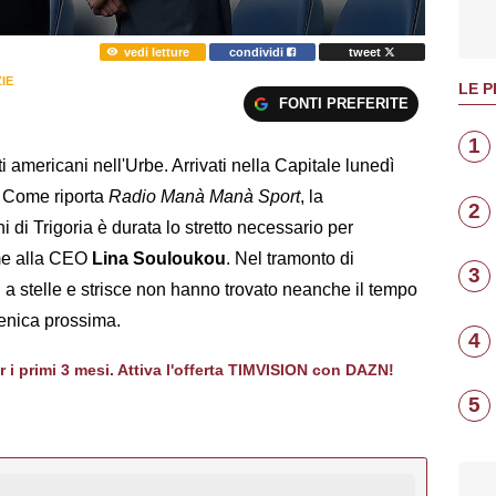
vedi letture
condividi
tweet
IE
LE P
FONTI PREFERITE
1
i americani nell'Urbe. Arrivati nella Capitale lunedì
. Come riporta
Radio Manà Manà Sport
, la
2
i di Trigoria è durata lo stretto necessario per
e alla CEO
Lina Souloukou
. Nel tramonto di
3
 a stelle e strisce non hanno trovato neanche il tempo
enica prossima.
4
er i primi 3 mesi. Attiva l'offerta TIMVISION con DAZN!
5