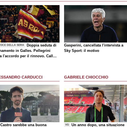
Doppia seduta di
Gasperini, cancellata l'intervista a
VOCE DELLA SERA
namento in Galles. Pellegrini
Sky Sport: il motivo
a l'accordo per il rinnovo. Call
a-Milan di mercato. Nusa chiude
rasferimento. Presentata la maglia
y
ESSANDRO CARDUCCI
GABRIELE CHIOCCHIO
Castro sarebbe una buona
Un anno dopo, una situazione
VG