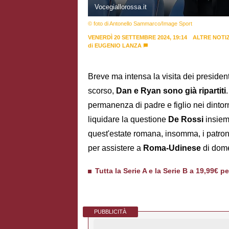
Vocegiallorossa.it
© foto di Antonello Sammarco/Image Sport
VENERDÌ 20 SETTEMBRE 2024, 19:14
ALTRE NOTIZ
di
EUGENIO LANZA
Breve ma intensa la visita dei president
scorso,
Dan e Ryan sono già ripartiti
permanenza di padre e figlio nei dintorn
liquidare la questione
De Rossi
insiem
quest'estate romana, insomma, i patron
per assistere a
Roma-Udinese
di dom
Tutta la Serie A e la Serie B a 19,99€ p
PUBBLICITÀ