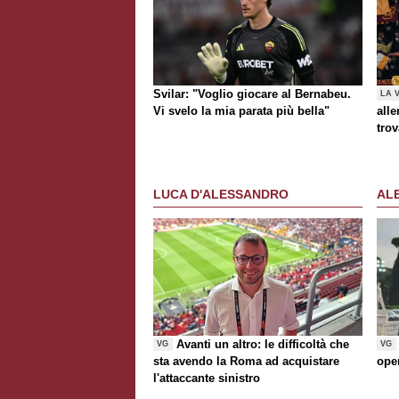
Svilar: "Voglio giocare al Bernabeu.
LA 
Vi svelo la mia parata più bella"
alle
trov
Rom
al t
Awa
LUCA D'ALESSANDRO
AL
Avanti un altro: le difficoltà che
VG
VG
sta avendo la Roma ad acquistare
ope
l'attaccante sinistro