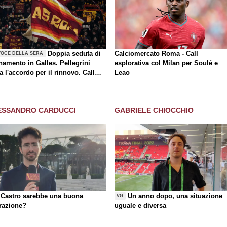
Doppia seduta di
Calciomercato Roma - Call
VOCE DELLA SERA
namento in Galles. Pellegrini
esplorativa col Milan per Soulé e
a l'accordo per il rinnovo. Call
Leao
a-Milan di mercato. Nusa chiude
rasferimento. Presentata la maglia
y
ESSANDRO CARDUCCI
GABRIELE CHIOCCHIO
Castro sarebbe una buona
Un anno dopo, una situazione
VG
razione?
uguale e diversa