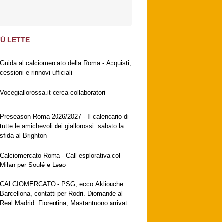
IÙ LETTE
Guida al calciomercato della Roma - Acquisti,
cessioni e rinnovi ufficiali
Vocegiallorossa.it cerca collaboratori
Preseason Roma 2026/2027 - Il calendario di
tutte le amichevoli dei giallorossi: sabato la
sfida al Brighton
Calciomercato Roma - Call esplorativa col
Milan per Soulé e Leao
CALCIOMERCATO - PSG, ecco Akliouche.
Barcellona, contatti per Rodri. Diomande al
Real Madrid. Fiorentina, Mastantuono arrivato
a Firenze. Milan, no al Galatasaray per Leao