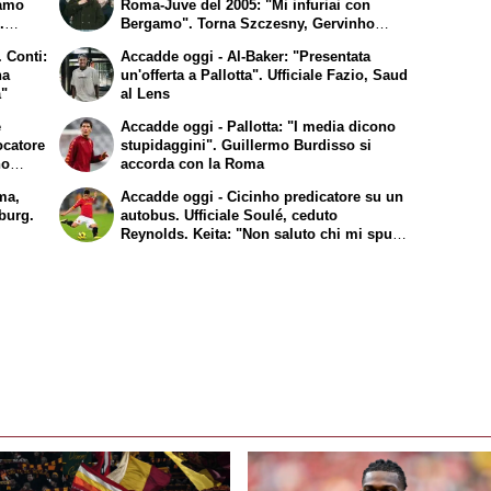
iamo
Roma-Juve del 2005: "Mi infuriai con
.
Bergamo". Torna Szczesny, Gervinho
umicino
arriva a Roma
 Conti:
Accadde oggi - Al-Baker: "Presentata
ha
un'offerta a Pallotta". Ufficiale Fazio, Saud
à"
al Lens
e
Accadde oggi - Pallotta: "I media dicono
ocatore
stupidaggini". Guillermo Burdisso si
no
accorda con la Roma
ma,
Accadde oggi - Cicinho predicatore su un
nburg.
autobus. Ufficiale Soulé, ceduto
Reynolds. Keita: "Non saluto chi mi sputa
addosso"