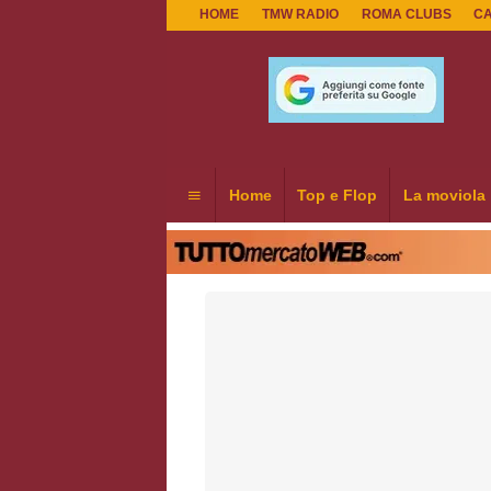
HOME
TMW RADIO
ROMA CLUBS
C
Home
Top e Flop
La moviola