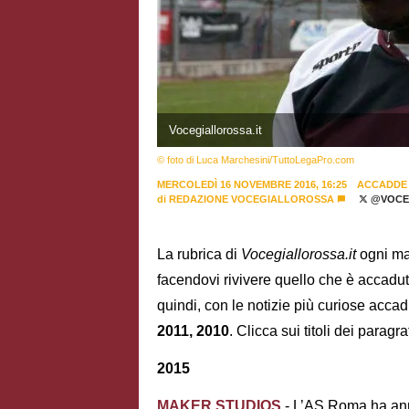
Vocegiallorossa.it
© foto di Luca Marchesini/TuttoLegaPro.com
MERCOLEDÌ 16 NOVEMBRE 2016, 16:25
ACCADDE
di
REDAZIONE VOCEGIALLOROSSA
@VOCE
La rubrica di
Vocegiallorossa.it
ogni mat
facendovi rivivere quello che è accadut
quindi, con le notizie più curiose accad
2011, 2010
. Clicca sui titoli dei parag
2015
MAKER STUDIOS
- L’AS Roma ha ann