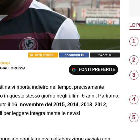
LE P
1
vedi letture
condividi
tweet
2
 OGGI
GIALLOROSSA
FONTI PREFERITE
3
tina vi riporta indietro nel tempo, precisamente
o in questo stesso giorno negli ultimi 6 anni. Partiamo,
4
ute il
16 novembre del 2015, 2014, 2013, 2012,
rafi per leggere integralmente le news!
5
unciato oggi la nuova collaborazione avviata con