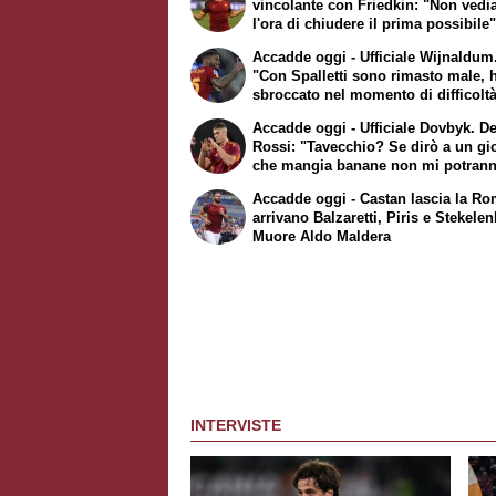
vincolante con Friedkin: "Non ved
l'ora di chiudere il prima possibile"
Ufficiale Salah, Dzeko sbarca a Fi
Accadde oggi - Ufficiale Wijnaldum.
"Con Spalletti sono rimasto male, 
sbroccato nel momento di difficolt
Accadde oggi - Ufficiale Dovbyk. D
Rossi: "Tavecchio? Se dirò a un gi
che mangia banane non mi potran
squalificare"
Accadde oggi - Castan lascia la Ro
arrivano Balzaretti, Piris e Stekele
Muore Aldo Maldera
INTERVISTE