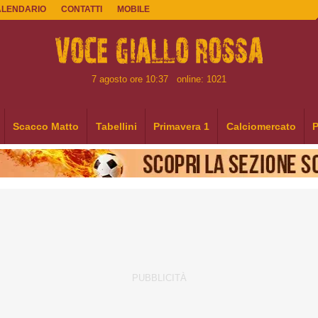
ALENDARIO
CONTATTI
MOBILE
7 agosto ore 10:37
online: 1021
Scacco Matto
Tabellini
Primavera 1
Calciomercato
P