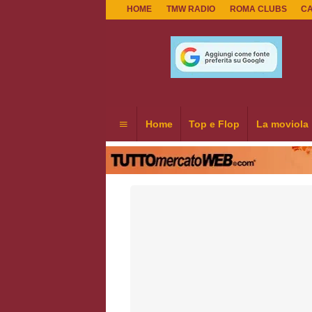
HOME
TMW RADIO
ROMA CLUBS
C
Home
Top e Flop
La moviola