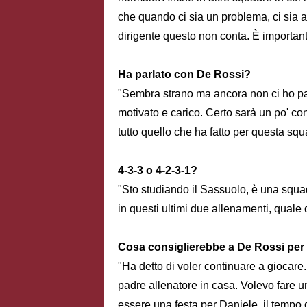
che quando ci sia un problema, ci sia an
dirigente questo non conta. È importan
Ha parlato con De Rossi?
"Sembra strano ma ancora non ci ho parl
motivato e carico. Certo sarà un po' c
tutto quello che ha fatto per questa squ
4-3-3 o 4-2-3-1?
"Sto studiando il Sassuolo, è una squa
in questi ultimi due allenamenti, quale
Cosa consiglierebbe a De Rossi per
"Ha detto di voler continuare a giocare.
padre allenatore in casa. Volevo fare un 
essere una festa per Daniele, il tempo 