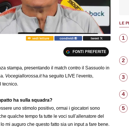
LE P
1
vedi letture
condividi
tweet
FONTI PREFERITE
2
nza stampa, presentando il match contro il Sassuolo in
ia.
Vocegiallorossa.it
ha seguito LIVE l'evento,
3
l tecnico.
4
patto ha sulla squadra?
5
sere uno stimolo positivo, ormai i giocatori sono
che qualche tempo fa tutte le voci sull'allenatore del
 Io mi auguro che questo fatto sia un input a fare bene.