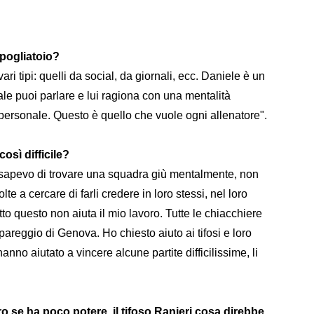
spogliatoio?
ri tipi: quelli da social, da giornali, ecc. Daniele è un
ale puoi parlare e lui ragiona con una mentalità
ersonale. Questo è quello che vuole ogni allenatore".​​​​
osì difficile?
 sapevo di trovare una squadra giù mentalmente, non
te a cercare di farli credere in loro stessi, nel loro
to questo non aiuta il mio lavoro. Tutte le chiacchiere
pareggio di Genova. Ho chiesto aiuto ai tifosi e loro
hanno aiutato a vincere alcune partite difficilissime, li
etro se ha poco potere, il tifoso Ranieri cosa direbbe