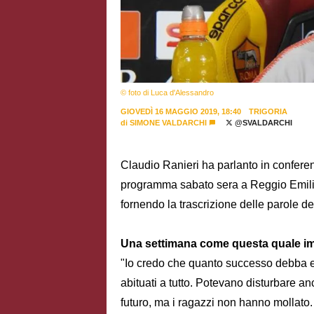
© foto di Luca d'Alessandro
GIOVEDÌ 16 MAGGIO 2019, 18:40
TRIGORIA
di
SIMONE VALDARCHI
@SVALDARCHI
Claudio Ranieri ha parlanto in confere
programma sabato sera a Reggio Emil
fornendo la trascrizione delle parole de
Una settimana come questa quale im
"Io credo che quanto successo debba es
abituati a tutto. Potevano disturbare an
futuro, ma i ragazzi non hanno mollato.