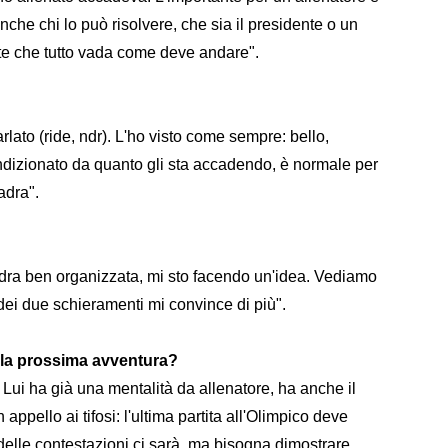
che chi lo può risolvere, che sia il presidente o un
te che tutto vada come deve andare".
ato (ride, ndr). L'ho visto come sempre: bello,
ondizionato da quanto gli sta accadendo, è normale per
adra".
dra ben organizzata, mi sto facendo un'idea. Vediamo
 dei due schieramenti mi convince di più".
 la prossima avventura?
 Lui ha già una mentalità da allenatore, ha anche il
appello ai tifosi: l'ultima partita all'Olimpico deve
delle contestazioni ci sarà, ma bisogna dimostrare