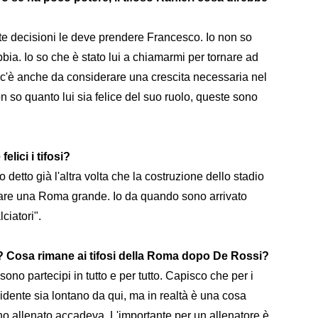
te decisioni le deve prendere Francesco. Io non so
bbia. Io so che è stato lui a chiamarmi per tornare ad
i c'è anche da considerare una crescita necessaria nel
n so quanto lui sia felice del suo ruolo, queste sono
elici i tifosi?
 detto già l'altra volta che la costruzione dello stadio
are una Roma grande. Io da quando sono arrivato
lciatori".
à? Cosa rimane ai tifosi della Roma dopo De Rossi?
sono partecipi in tutto e per tutto. Capisco che per i
sidente sia lontano da qui, ma in realtà è una cosa
ho allenato accadeva. L'importante per un allenatore è