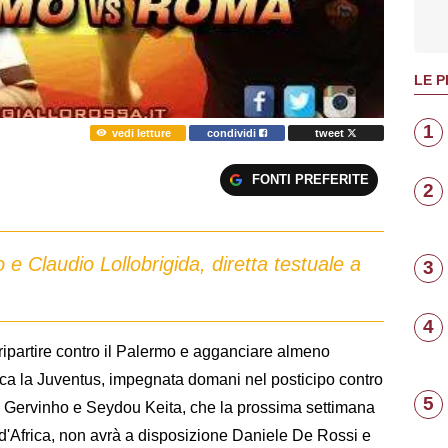
LE P
1
vedi letture
condividi
tweet
FONTI PREFERITE
2
 e Claudio Lollobrigida, diretta testuale a
3
4
ripartire contro il Palermo e agganciare almeno
ca la Juventus, impegnata domani nel posticipo contro
5
e a Gervinho e Seydou Keita, che la prossima settimana
 d'Africa, non avrà a disposizione Daniele De Rossi e