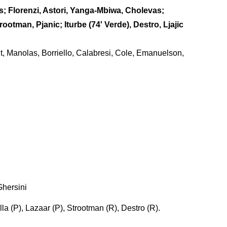
s; Florenzi, Astori, Yanga-Mbiwa, Cholevas;
ootman, Pjanic; Iturbe (74' Verde), Destro, Ljajic
t, Manolas, Borriello, Calabresi, Cole, Emanuelson,
Ghersini
a (P), Lazaar (P), Strootman (R), Destro (R).