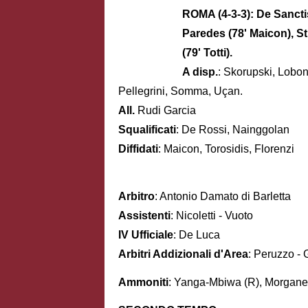
ROMA (4-3-3): De Sancti
Paredes (78' Maicon), Str
(79' Totti).
A disp.
: Skorupski, Lobon
Pellegrini, Somma, Uçan.
All.
Rudi Garcia
Squalificati
: De Rossi, Nainggolan
Diffidati
: Maicon, Torosidis, Florenzi
Arbitro
: Antonio Damato di Barletta
Assistenti
: Nicoletti - Vuoto
IV Ufficiale
: De Luca
Arbitri Addizionali d'Area
: Peruzzo - 
Ammoniti
: Yanga-Mbiwa (R), Morganell