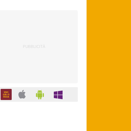
Leao. Vlahovic attende una big. Juventus,
contatti con Zirkzee.