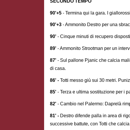
SECONDO TEMPO
90'+5
- Termina qui la gara. I gialloros
90'+3
- Ammonito Destro per una sbracc
90'
- Cinque minuti di recupero dispost
89'
- Ammonito Strootman per un interv
87'
- Sul pallone Pjanic che calcia mali
di casa.
86' -
Totti messo giù sui 30 metri. Punizi
85'
- Terza e ultima sostituzione per i
82'
- Cambio nel Palermo: Daprelà rim
81' -
Destro difende palla in area di rig
successive battute, con Totti che calcia