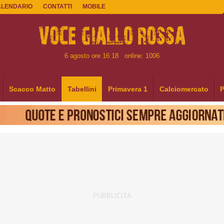
ALENDARIO
CONTATTI
MOBILE
6 agosto ore 16:18
online: 1006
Scacco Matto
Tabellini
Primavera 1
Calciomercato
P