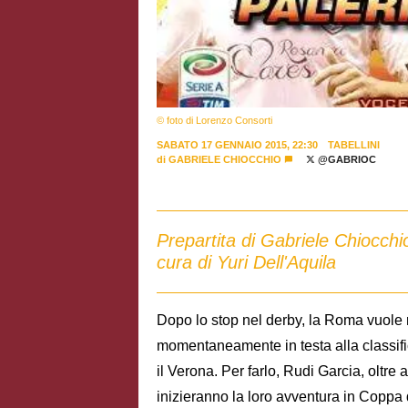
© foto di Lorenzo Consorti
SABATO 17 GENNAIO 2015, 22:30
TABELLINI
di
GABRIELE CHIOCCHIO
@GABRIOC
Prepartita di Gabriele Chiocchio
cura di Yuri Dell'Aquila
Dopo lo stop nel derby, la Roma vuole 
momentaneamente in testa alla classifi
il Verona. Per farlo, Rudi Garcia, oltr
inizieranno la loro avventura in Coppa