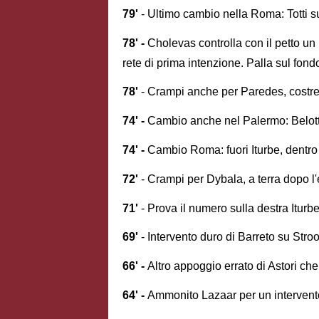
79'
- Ultimo cambio nella Roma: Totti su
78' -
Cholevas controlla con il petto un 
rete di prima intenzione. Palla sul fond
78'
- Crampi anche per Paredes, costre
74' -
Cambio anche nel Palermo: Belott
74' -
Cambio Roma: fuori Iturbe, dentro V
72'
- Crampi per Dybala, a terra dopo l
71'
- Prova il numero sulla destra Itur
69'
- Intervento duro di Barreto su Stro
66' -
Altro appoggio errato di Astori ch
64' -
Ammonito Lazaar per un interven