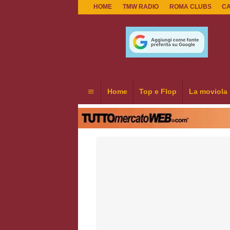
HOME
TMW RADIO
ROMA CLUBS
C
Home
Top e Flop
La moviola