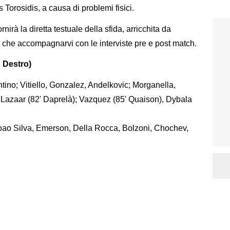
 Torosidis, a causa di problemi fisici.
ornirà la diretta testuale della sfida, arricchita da
tre che accompagnarvi con le interviste pre e post match.
 Destro)
tino; Vitiello, Gonzalez, Andelkovic; Morganella,
 Lazaar (82' Daprelà); Vazquez (85' Quaison), Dybala
Joao Silva, Emerson, Della Rocca, Bolzoni, Chochev,