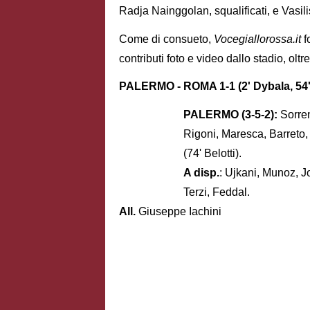
Radja Nainggolan, squalificati, e Vasilis
Come di consueto,
Vocegiallorossa.it
f
contributi foto e video dallo stadio, ol
PALERMO - ROMA 1-1 (2' Dybala, 54'
PALERMO (3-5-2):
Sorren
Rigoni, Maresca, Barreto,
(74' Belotti).
A disp.
: Ujkani, Munoz, 
Terzi, Feddal.
All.
Giuseppe Iachini