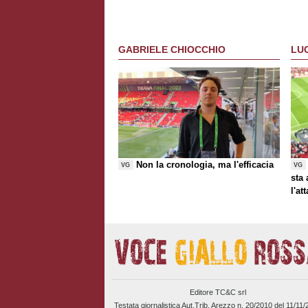
GABRIELE CHIOCCHIO
LU
Non la cronologia, ma l'efficacia
VG
VG
sta
l'at
Editore TC&C srl
Testata giornalistica Aut.Trib. Arezzo n. 20/2010 del 11/11