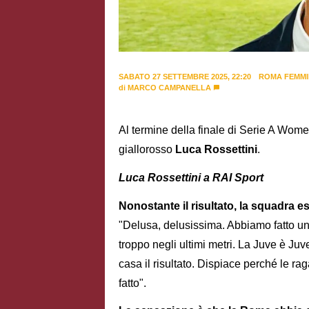
SABATO 27 SETTEMBRE 2025, 22:20
ROMA FEMMI
di
MARCO CAMPANELLA
Al termine della finale di Serie A Wome
giallorosso
Luca Rossettini
.
Luca Rossettini a RAI Sport
Nonostante il risultato, la squadra es
"Delusa, delusissima. Abbiamo fatto un
troppo negli ultimi metri. La Juve è Juv
casa il risultato. Dispiace perché le r
fatto".