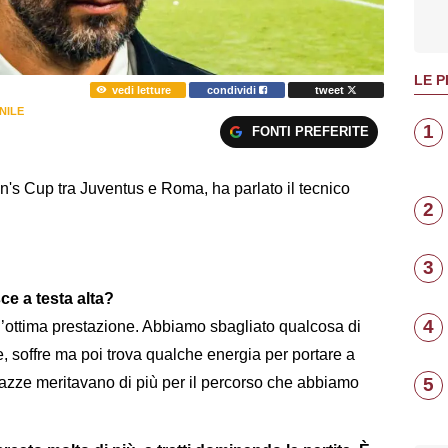
LE P
vedi letture
condividi
tweet
NILE
1
FONTI PREFERITE
n's Cup tra Juventus e Roma, ha parlato il tecnico
2
3
ce a testa alta?
4
’ottima prestazione. Abbiamo sbagliato qualcosa di
e, soffre ma poi trova qualche energia per portare a
agazze meritavano di più per il percorso che abbiamo
5