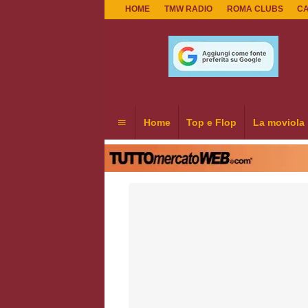
HOME
TMW RADIO
ROMA CLUBS
C
Home
Top e Flop
La moviola