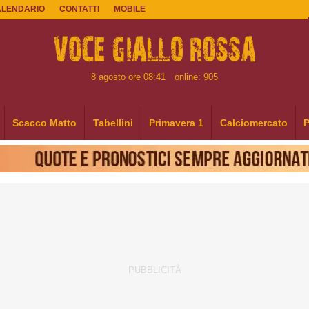
ALENDARIO
CONTATTI
MOBILE
8 agosto ore 08:41
online: 905
Scacco Matto
Tabellini
Primavera 1
Calciomercato
P