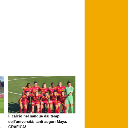
Il calcio nel sangue dai tempi
dell'università: tanti auguri Maya.
n
GRAFICA!