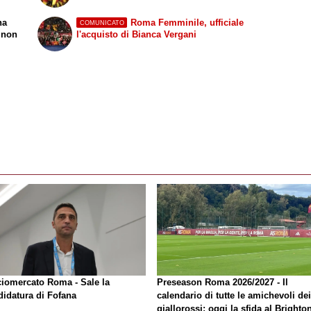
na
Roma Femminile, ufficiale
COMUNICATO
a non
l'acquisto di Bianca Vergani
ciomercato Roma - Sale la
Preseason Roma 2026/2027 - Il
didatura di Fofana
calendario di tutte le amichevoli dei
giallorossi: oggi la sfida al Brighto