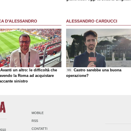
CA D'ALESSANDRO
ALESSANDRO CARDUCCI
Avanti un altro: le difficoltà che
Castro sarebbe una buona
VG
 avendo la Roma ad acquistare
operazione?
taccante sinistro
MOBILE
RSS
CONTATTI
/2010