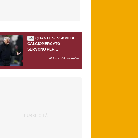
QUANTE SESSIONI DI
VG
CALCIOMERCATO
SERVONO PER
ACCONTENTARE
di Luca d'Alessandro
GASPERINI?