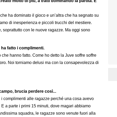
ato molto di più, a tratti dominando la partita. È
a che ha dominato il gioco e un’altra che ha segnato su
liamo di inesperienza e piccoli trucchi del mestiere.
, soprattutto con le nuove ragazze. Ma oggi sono
 ha fatto i complimenti.
orso che hanno fatto. Come ho detto la Juve soffre soffre
loro. Noi torniamo delusi ma con la consapevolezza di
ampo, brucia perdere così...
 i complimenti alle ragazze perché una cosa avevo
. E a parte i primi 15 minuti, dove magari abbiamo
randissima squadra, le ragazze sono venute fuori alla