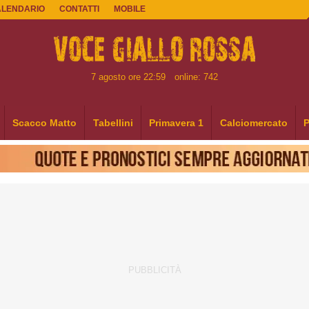
ALENDARIO
CONTATTI
MOBILE
7 agosto ore 22:59
online: 742
Scacco Matto
Tabellini
Primavera 1
Calciomercato
P