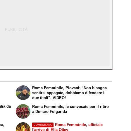
Roma Femminile, Piovani: “Non bisogna
sentirsi appagate, dobbiamo difendere i
due titoli”. VIDEO!
lia da
Roma Femminile, le convocate per il ritiro
a Dimaro Folgarida
ea,
Roma Femminile, ufficiale
COMUNICATO
l'arrivo di Ella Ottey