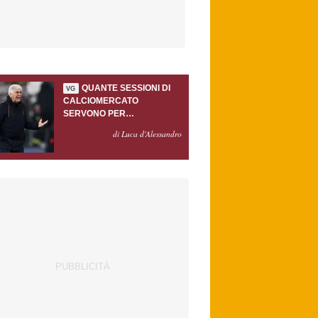
QUANTE SESSIONI DI
VG
CALCIOMERCATO
SERVONO PER
ACCONTENTARE
di Luca d'Alessandro
GASPERINI?