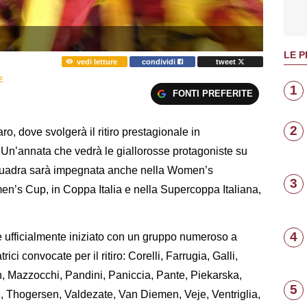
LE P
vedi letture
condividi
tweet
E
1
FONTI PREFERITE
2
aro, dove svolgerà il ritiro prestagionale in
Un’annata che vedrà le giallorosse protagoniste su
 la squadra sarà impegnata anche nella Women’s
3
’s Cup, in Coppa Italia e nella Supercoppa Italiana,
4
è ufficialmente iniziato con un gruppo numeroso a
ici convocate per il ritiro: Corelli, Farrugia, Galli,
, Mazzocchi, Pandini, Paniccia, Pante, Piekarska,
5
i, Thogersen, Valdezate, Van Diemen, Veje, Ventriglia,