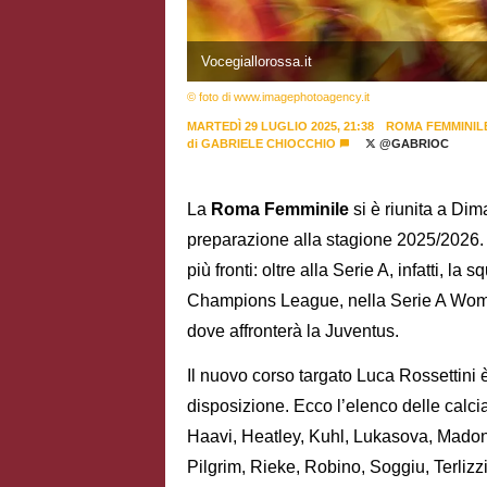
Vocegiallorossa.it
© foto di www.imagephotoagency.it
MARTEDÌ 29 LUGLIO 2025, 21:38
ROMA FEMMINIL
di
GABRIELE CHIOCCHIO
@GABRIOC
La
Roma Femminile
si è riunita a Dim
preparazione alla stagione 2025/2026. 
più fronti: oltre alla Serie A, infatti,
Champions League, nella Serie A Women
dove affronterà la Juventus.
Il nuovo corso targato Luca Rossettini 
disposizione. Ecco l’elenco delle calciatr
Haavi, Heatley, Kuhl, Lukasova, Madon
Pilgrim, Rieke, Robino, Soggiu, Terlizz