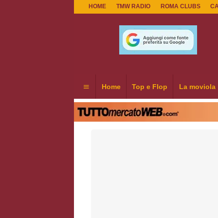
HOME
TMW RADIO
ROMA CLUBS
C
Home
Top e Flop
La moviola