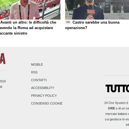
Avanti un altro: le difficoltà che
Castro sarebbe una buona
VG
 avendo la Roma ad acquistare
operazione?
taccante sinistro
MOBILE
RSS
CONTATTI
/2010
di
ACCESSIBILITY
PRIVACY POLICY
24 Ore System
è 
CONSENSO COOKIE
ORE
e di un se
mercato italiano 
cui gestisce in es
in