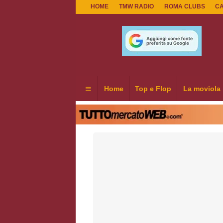
HOME
TMW RADIO
ROMA CLUBS
C
Home
Top e Flop
La moviola