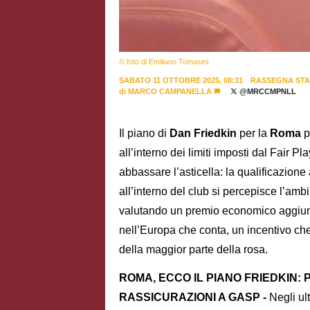
© foto di Emiliano Tomasini
SABATO 11 OTTOBRE 2025, 08:31
RASSEGNA ST
di
MARCO CAMPANELLA
@MRCCMPNLL
Il piano di
Dan Friedkin
per la
Roma
p
all’interno dei limiti imposti dal Fair P
abbassare l’asticella: la qualificazion
all’interno del club si percepisce l’ambi
valutando un premio economico aggiunti
nell’Europa che conta, un incentivo che
della maggior parte della rosa.
ROMA, ECCO IL PIANO FRIEDKIN:
RASSICURAZIONI A GASP -
Negli ult