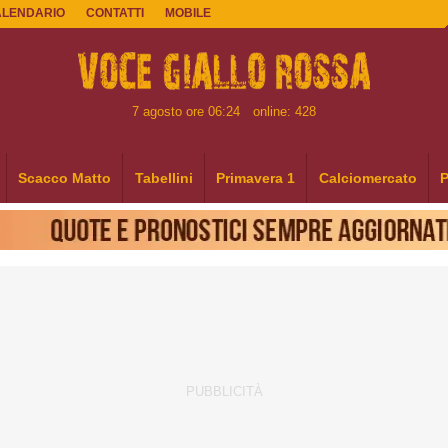
ALENDARIO
CONTATTI
MOBILE
7 agosto ore 06:24
online: 428
Scacco Matto
Tabellini
Primavera 1
Calciomercato
P