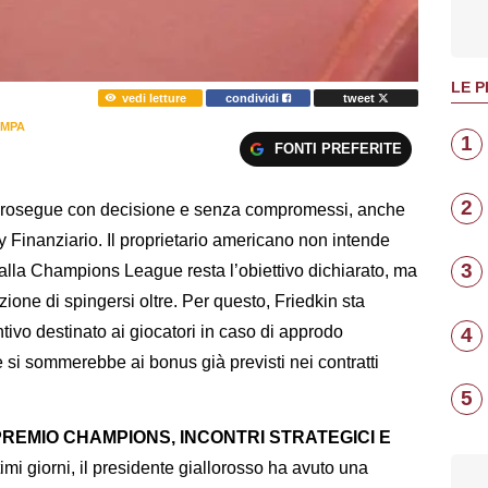
LE P
vedi letture
condividi
tweet
AMPA
1
FONTI PREFERITE
2
rosegue con decisione e senza compromessi, anche
lay Finanziario. Il proprietario americano non intende
3
e alla Champions League resta l’obiettivo dichiarato, ma
zione di spingersi oltre. Per questo, Friedkin sta
vo destinato ai giocatori in caso di approdo
4
 si sommerebbe ai bonus già previsti nei contratti
5
 PREMIO CHAMPIONS, INCONTRI STRATEGICI E
imi giorni, il presidente giallorosso ha avuto una