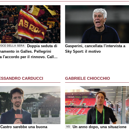
Doppia seduta di
Gasperini, cancellata l'intervista a
VOCE DELLA SERA
namento in Galles. Pellegrini
Sky Sport: il motivo
a l'accordo per il rinnovo. Call
a-Milan di mercato. Nusa chiude
rasferimento. Presentata la maglia
y
ESSANDRO CARDUCCI
GABRIELE CHIOCCHIO
Castro sarebbe una buona
Un anno dopo, una situazione
VG