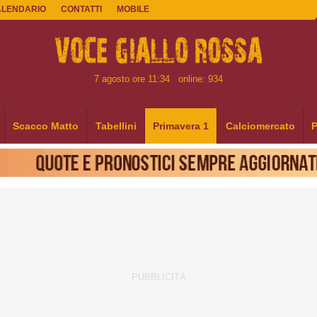
ALENDARIO
CONTATTI
MOBILE
7 agosto ore 11:34
online: 934
Scacco Matto
Tabellini
Primavera 1
Calciomercato
P