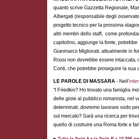
quanto scrive Gazzetta Regionale, Mas
Albergati (responsabile degli osservator
progetto tecnico per la prossima stagio
altri membri dello staff, come profonda
capitolino, aggiunge la fonte, potrebbe 
Gianmarco Migliorati, attualmente in f
Rossi non dovrebbe essere intaccata, me
Conti, che potrebbe proseguire la sua at
LE PAROLE DI MASSARA
- Nell'
inte
“I Friedkin? Ho trovato una famiglia mo
delle gioie al pubblico romanista, nel 
determinati, dovremo lavorare sodo p
sul mercato? Sarà una ricerca per trovare 
quello di costruire una Roma forte e far
Tutta la Serie A e la Serie B a 19,99€ p