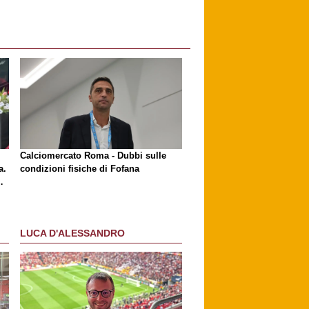
l
Calciomercato Roma - Dubbi sulle
a.
condizioni fisiche di Fofana
LUCA D'ALESSANDRO