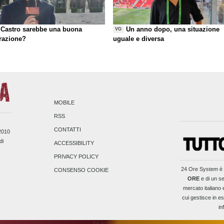
Castro sarebbe una buona
Un anno dopo, una situazione
VG
razione?
uguale e diversa
MOBILE
RSS
CONTATTI
/2010
di
ACCESSIBILITY
PRIVACY POLICY
24 Ore System
è 
CONSENSO COOKIE
ORE
e di un se
mercato italiano 
cui gestisce in es
in