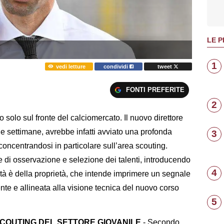
LE P
1
vedi letture
condividi
tweet
FONTI PREFERITE
2
 solo sul fronte del calciomercato. Il nuovo direttore
e settimane, avrebbe infatti avviato una profonda
3
concentrandosi in particolare sull’area scouting.
 di osservazione e selezione dei talenti, introducendo
4
lontà è della proprietà, che intende imprimere un segnale
iente e allineata alla visione tecnica del nuovo corso
5
COUTING DEL SETTORE GIOVANILE
- Secondo