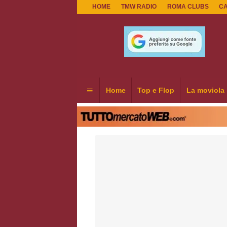
HOME
TMW RADIO
ROMA CLUBS
C
Home
Top e Flop
La moviola