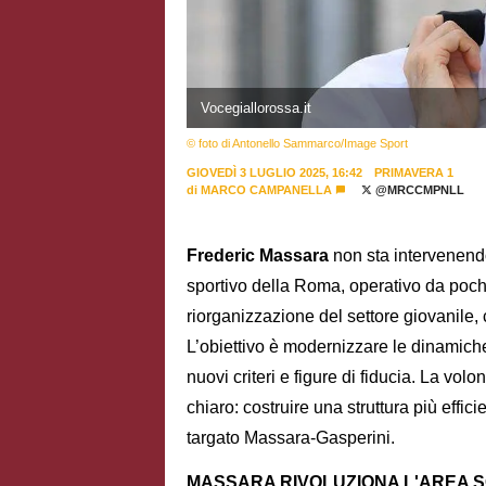
Vocegiallorossa.it
© foto di Antonello Sammarco/Image Sport
GIOVEDÌ 3 LUGLIO 2025, 16:42
PRIMAVERA 1
di
MARCO CAMPANELLA
@MRCCMPNLL
Frederic Massara
non sta intervenendo
sportivo della Roma, operativo da poch
riorganizzazione del settore giovanile, 
L’obiettivo è modernizzare le dinamiche
nuovi criteri e figure di fiducia. La vo
chiaro: costruire una struttura più effic
targato Massara-Gasperini.
MASSARA RIVOLUZIONA L'AREA S