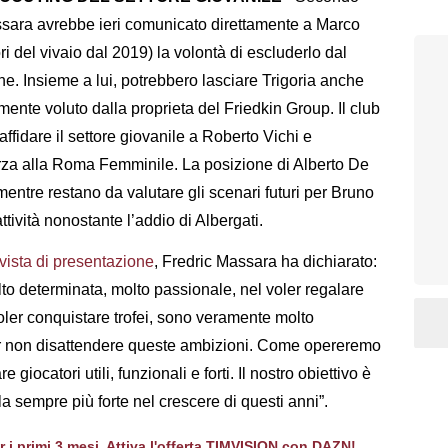
sara avrebbe ieri comunicato direttamente a Marco
i del vivaio dal 2019) la volontà di escluderlo dal
ne. Insieme a lui, potrebbero lasciare Trigoria anche
mente voluto dalla proprieta del Friedkin Group. Il club
affidare il settore giovanile a Roberto Vichi e
orza alla Roma Femminile. La posizione di Alberto De
ntre restano da valutare gli scenari futuri per Bruno
tività nonostante l’addio di Albergati.
rvista di presentazione
, Fredric Massara ha dichiarato:
lto determinata, molto passionale, nel voler regalare
voler conquistare trofei, sono veramente molto
er non disattendere queste ambizioni. Come opereremo
giocatori utili, funzionali e forti. Il nostro obiettivo è
la sempre più forte nel crescere di questi anni”.
er i primi 3 mesi. Attiva l'offerta TIMVISION con DAZN!