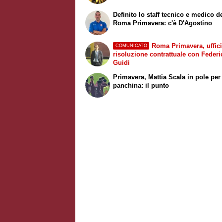
Definito lo staff tecnico e medico d
Roma Primavera: c'è D'Agostino
Roma Primavera, uffici
COMUNICATO
risoluzione contrattuale con Federi
Guidi
Primavera, Mattia Scala in pole per
panchina: il punto