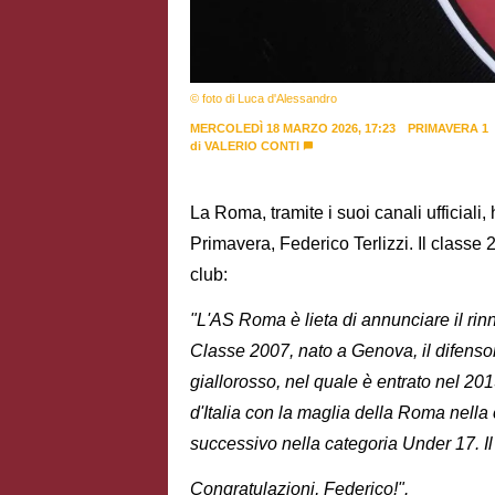
© foto di Luca d'Alessandro
MERCOLEDÌ 18 MARZO 2026, 17:23
PRIMAVERA 1
di
VALERIO CONTI
La Roma, tramite i suoi canali ufficiali,
Primavera, Federico Terlizzi. Il classe 
club:
"L'AS Roma è lieta di annunciare il rinn
Classe 2007, nato a Genova, il difensor
giallorosso, nel quale è entrato nel 2
d'Italia con la maglia della Roma nella
successivo nella categoria Under 17. Il
Congratulazioni, Federico!".