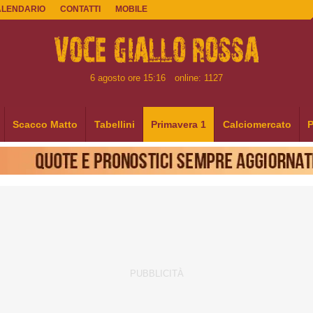
ALENDARIO
CONTATTI
MOBILE
6 agosto ore 15:16
online: 1127
Scacco Matto
Tabellini
Primavera 1
Calciomercato
P