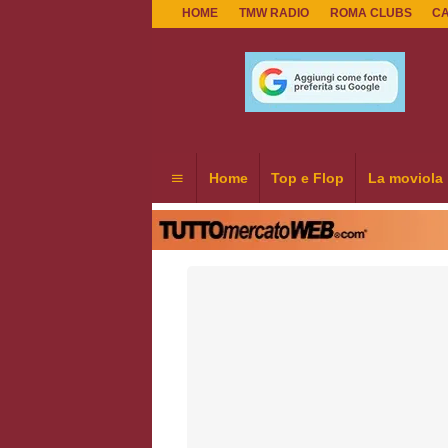
HOME
TMW RADIO
ROMA CLUBS
C
Home
Top e Flop
La moviola