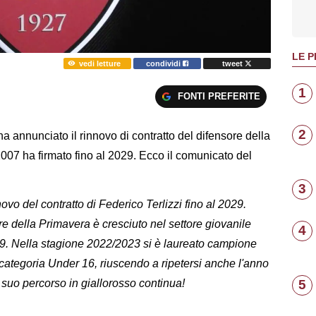
LE P
vedi letture
condividi
tweet
1
FONTI PREFERITE
2
 ha annunciato il rinnovo di contratto del difensore della
2007 ha firmato fino al 2029. Ecco il comunicato del
3
ovo del contratto di Federico Terlizzi fino al 2029.
e della Primavera è cresciuto nel settore giovanile
4
019. Nella stagione 2022/2023 si è laureato campione
 categoria Under 16, riuscendo a ripetersi anche l'anno
5
 suo percorso in giallorosso continua!