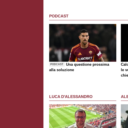
PODCAST
Una questione prossima
Cal
PODCAST
alla soluzione
le v
chie
LUCA D'ALESSANDRO
AL