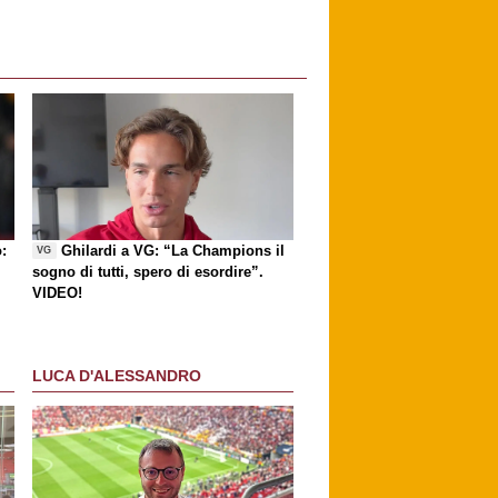
:
Ghilardi a VG: “La Champions il
VG
sogno di tutti, spero di esordire”.
VIDEO!
LUCA D'ALESSANDRO