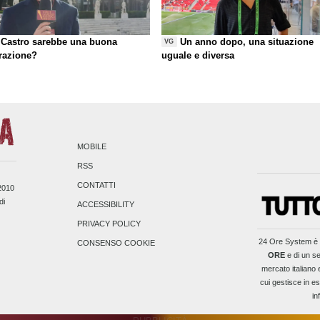
Castro sarebbe una buona
Un anno dopo, una situazione
VG
razione?
uguale e diversa
MOBILE
RSS
CONTATTI
/2010
di
ACCESSIBILITY
PRIVACY POLICY
24 Ore System
è 
CONSENSO COOKIE
ORE
e di un se
mercato italiano 
cui gestisce in es
in