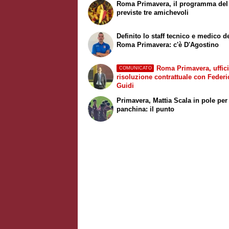
Roma Primavera, il programma del r
previste tre amichevoli
Definito lo staff tecnico e medico d
Roma Primavera: c'è D'Agostino
Roma Primavera, uffici
COMUNICATO
risoluzione contrattuale con Federi
Guidi
Primavera, Mattia Scala in pole per
panchina: il punto