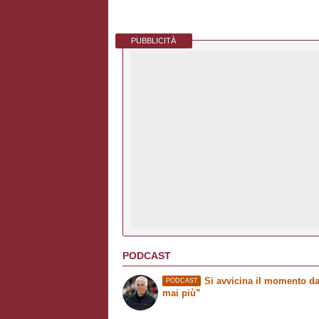
PUBBLICITÀ
PODCAST
Si avvicina il momento da
PODCAST
mai più”