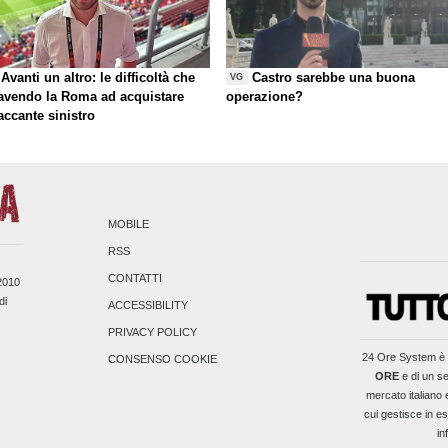
Avanti un altro: le difficoltà che
Castro sarebbe una buona
VG
 avendo la Roma ad acquistare
operazione?
taccante sinistro
MOBILE
RSS
CONTATTI
/2010
di
ACCESSIBILITY
PRIVACY POLICY
24 Ore System
è 
CONSENSO COOKIE
ORE
e di un se
mercato italiano 
cui gestisce in es
in