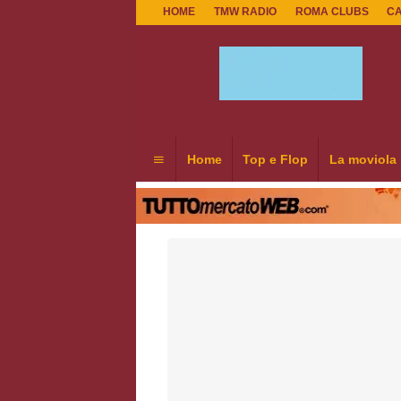
HOME
TMW RADIO
ROMA CLUBS
C
Home
Top e Flop
La moviola