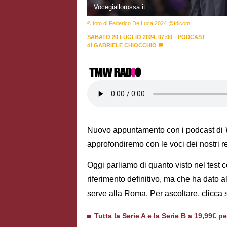
Vocegiallorossa.it
© foto di Federico De Luca 2024 @fdlcom
SABATO 20 LUGLIO 2024, 07:00
PODCAST
di
GABRIELE CHIOCCHIO
Nuovo appuntamento con i podcast di
approfondiremo con le voci dei nostri re
Oggi parliamo di quanto visto nel test 
riferimento definitivo, ma che ha dato
serve alla Roma. Per ascoltare, clicca s
Tutta la Serie A e la Serie B a 19,99€ p