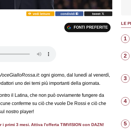
vedi letture
condividi
tweet
LE P
FONTI PREFERITE
1
2
VoceGialloRossa.it
: ogni giorno, dal lunedì al venerdì,
3
dattori uno dei temi più importanti della giornata.
contro il Latina, che non può ovviamente fungere da
4
 alcune conferme su ciò che vuole De Rossi e ciò che
ul nostro player!
5
er i primi 3 mesi. Attiva l'offerta TIMVISION con DAZN!