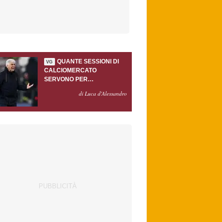
QUANTE SESSIONI DI
VG
CALCIOMERCATO
SERVONO PER
ACCONTENTARE
di Luca d'Alessandro
GASPERINI?