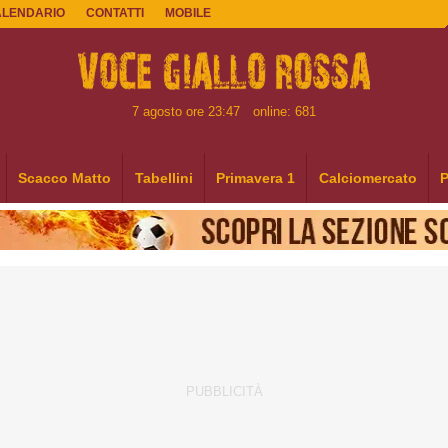
ALENDARIO
CONTATTI
MOBILE
7 agosto ore 23:47
online: 681
Scacco Matto
Tabellini
Primavera 1
Calciomercato
P