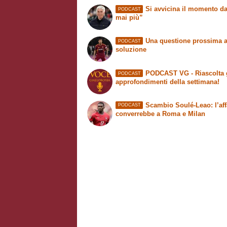
Si avvicina il momento da
PODCAST
mai più”
Una questione prossima a
PODCAST
soluzione
PODCAST VG - Riascolta 
PODCAST
approfondimenti della settimana!
Scambio Soulé-Leao: l’aff
PODCAST
converrebbe a Roma e Milan