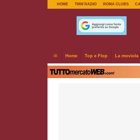
HOME
TMW RADIO
ROMA CLUBS
C
Home
Top e Flop
La moviola