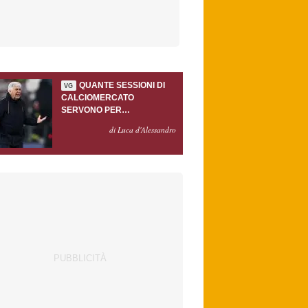
QUANTE SESSIONI DI
VG
CALCIOMERCATO
SERVONO PER
ACCONTENTARE
di Luca d'Alessandro
GASPERINI?