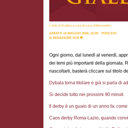
© foto di Grafica a cura di Luca d'Alessandro
SABATO 16 MAGGIO 2026, 10:00
PODCAST
di
REDAZIONE VGR
Ogni giorno, dal lunedì al venerdì, appr
dei temi più importanti della giornata. 
riascoltarli, basterà cliccare sul titolo d
Dybala torna titolare e già si parla di a
Si decide tutto nei prossimi 90 minuti
Il derby è un guaio di un anno fa: com
Caos derby Roma-Lazio, quando convie