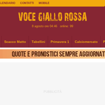
ALENDARIO
CONTATTI
MOBILE
8 agosto ore 04:46
online: 99
Scacco Matto
Tabellini
Primavera 1
Calciomercato
P