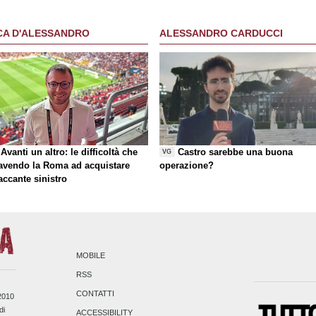
CA D'ALESSANDRO
ALESSANDRO CARDUCCI
Avanti un altro: le difficoltà che
Castro sarebbe una buona
VG
 avendo la Roma ad acquistare
operazione?
taccante sinistro
MOBILE
RSS
CONTATTI
/2010
di
ACCESSIBILITY