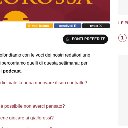
LE P
vedi letture
condividi
tweet
1
FONTI PREFERITE
ofondiamo con le voci dei nostri redattori uno
Ripercorriamo quelli di questa settimana: per
el
podcast
.
ddio: vale la pena rinnovare il suo contratto?
e è possibile non averci pensato?
ne giocare ai giallorossi?