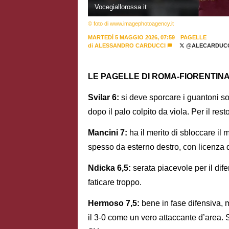
Vocegiallorossa.it
© foto di www.imagephotoagency.it
MARTEDÌ 5 MAGGIO 2026, 07:59
PAGELLE
di
ALESSANDRO CARDUCCI
@ALECARDUCC
LE PAGELLE DI ROMA-FIORENTINA
Svilar 6:
si deve sporcare i guantoni sol
dopo il palo colpito da viola. Per il rest
Mancini 7:
ha il merito di sbloccare il
spesso da esterno destro, con licenza di
Ndicka 6,5:
serata piacevole per il dif
faticare troppo.
Hermoso 7,5:
bene in fase difensiva,
il 3-0 come un vero attaccante d’area. S