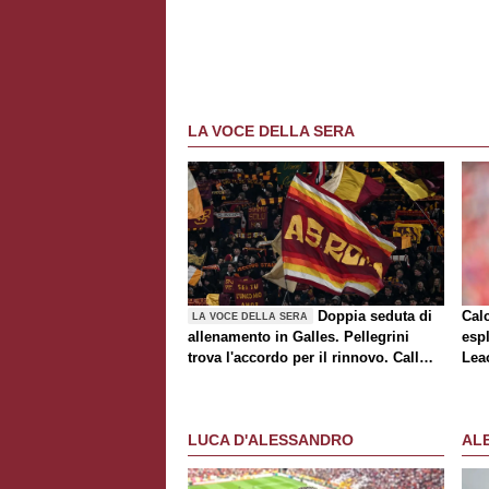
LA VOCE DELLA SERA
Doppia seduta di
Cal
LA VOCE DELLA SERA
allenamento in Galles. Pellegrini
espl
trova l'accordo per il rinnovo. Call
Lea
Roma-Milan di mercato. Nusa chiude
al trasferimento. Presentata la maglia
Away
LUCA D'ALESSANDRO
AL