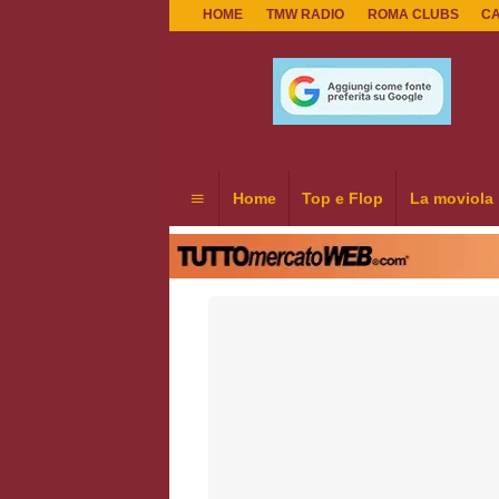
HOME
TMW RADIO
ROMA CLUBS
C
Home
Top e Flop
La moviola