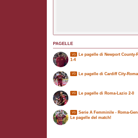
PAGELLE
Le pagelle di Newport County
VG
1-4
Le pagelle di Cardiff City-Roma
VG
Le pagelle di Roma-Lazio 2-0
VG
Serie A Femminile - Roma-Geno
VG
Le pagelle del match!