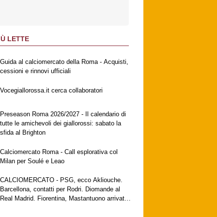
IÙ LETTE
Guida al calciomercato della Roma - Acquisti,
cessioni e rinnovi ufficiali
Vocegiallorossa.it cerca collaboratori
Preseason Roma 2026/2027 - Il calendario di
tutte le amichevoli dei giallorossi: sabato la
sfida al Brighton
Calciomercato Roma - Call esplorativa col
Milan per Soulé e Leao
CALCIOMERCATO - PSG, ecco Akliouche.
Barcellona, contatti per Rodri. Diomande al
Real Madrid. Fiorentina, Mastantuono arrivato
a Firenze. Milan, no al Galatasaray per Leao