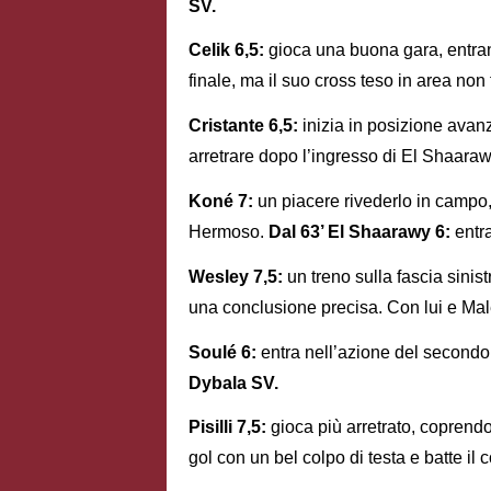
SV.
Celik 6,5:
gioca una buona gara, entra
finale, ma il suo cross teso in area non
Cristante 6,5:
inizia in posizione avanza
arretrare dopo l’ingresso di El Shaaraw
Koné 7:
un piacere rivederlo in campo, 
Hermoso.
Dal 63’ El Shaarawy 6:
entra
Wesley 7,5:
un treno sulla fascia sinist
una conclusione precisa. Con lui e Mal
Soulé 6:
entra nell’azione del secondo
Dybala SV.
Pisilli 7,5:
gioca più arretrato, coprendo
gol con un bel colpo di testa e batte il c