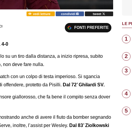
vedi letture
condividi
tweet
LE P
I
FONTI PREFERITE
1
 4-0
2
o su un tiro dalla distanza, a inizio ripresa, subito
o, non deve fare nulla.
3
 match con un colpo di testa imperioso. Si sgancia
 offendere, protetto da Pisilli.
Dal 72’ Ghilardi SV.
4
ensore giallorosso, che fa bene il compito senza dover
5
 mostrando anche di avere il fiuto da bomber segnando
erve, inoltre, l’assist per Wesley.
Dal 83’ Ziolkowski