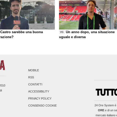
Castro sarebbe una buona
Un anno dopo, una situazione
VG
razione?
uguale e diversa
MOBILE
RSS
CONTATTI
/2010
di
ACCESSIBILITY
PRIVACY POLICY
24 Ore System
è 
CONSENSO COOKIE
ORE
e di un se
mercato italiano 