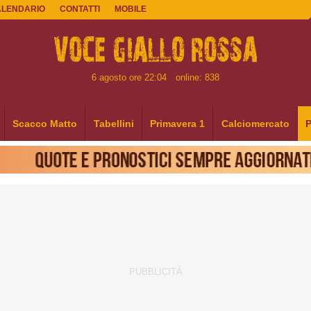
ALENDARIO
CONTATTI
MOBILE
6 agosto ore 22:04
online: 838
Scacco Matto
Tabellini
Primavera 1
Calciomercato
P