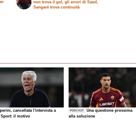
er
non trova il gol, gli errori di Saud,
Sangaré trova continuità
erini, cancellata l'intervista a
Una questione prossima
PODCAST
Sport: il motivo
alla soluzione