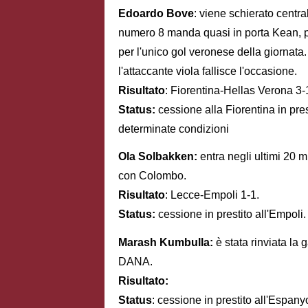
Edoardo Bove
: viene schierato centr
numero 8 manda quasi in porta Kean, par
per l'unico gol veronese della giornata
l'attaccante viola fallisce l'occasione.
Risultato
: Fiorentina-Hellas Verona 3-
Status:
cessione alla Fiorentina in prest
determinate condizioni
Ola Solbakken:
entra negli ultimi 20 mi
con Colombo.
Risultato
: Lecce-Empoli 1-1.
Status:
cessione in prestito all'Empoli.
Marash Kumbulla:
è stata rinviata l
DANA.
Risultato:
Status
: cessione in prestito all'Espanyo