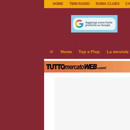
HOME
TMW RADIO
ROMA CLUBS
C
Home
Top e Flop
La moviola