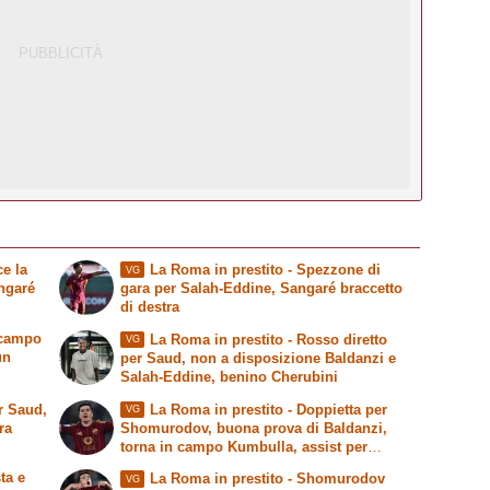
e la
La Roma in prestito
- Spezzone di
VG
ngaré
gara per Salah-Eddine, Sangaré braccetto
di destra
 campo
La Roma in prestito
- Rosso diretto
VG
un
per Saud, non a disposizione Baldanzi e
Salah-Eddine, benino Cherubini
r Saud,
La Roma in prestito
- Doppietta per
VG
ra
Shomurodov, buona prova di Baldanzi,
torna in campo Kumbulla, assist per
Cherubini
ta e
La Roma in prestito
- Shomurodov
VG