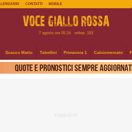
ALENDARIO
CONTATTI
MOBILE
7 agosto ore 05:24
online: 193
Scacco Matto
Tabellini
Primavera 1
Calciomercato
P