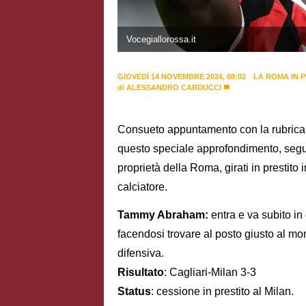
Vocegiallorossa.it
GIOVEDÌ 14 NOVEMBRE 2024, 08:02
LA ROMA IN 
di
ALESSANDRO CARDUCCI
Consueto appuntamento con la rubrica of
questo speciale approfondimento, segue
proprietà della Roma, girati in prestito 
calciatore.
Tammy Abraham:
entra e va subito in
facendosi trovare al posto giusto al mo
difensiva.
Risultato
: Cagliari-Milan 3-3
Status
: cessione in prestito al Milan.