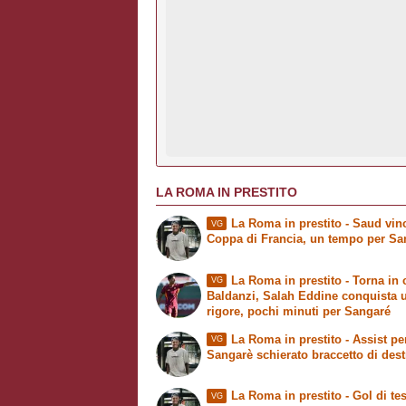
LA ROMA IN PRESTITO
La Roma in prestito
- Saud vinc
VG
Coppa di Francia, un tempo per Sa
La Roma in prestito
- Torna in
VG
Baldanzi, Salah Eddine conquista 
rigore, pochi minuti per Sangaré
La Roma in prestito
- Assist pe
VG
Sangarè schierato braccetto di dest
La Roma in prestito
- Gol di tes
VG