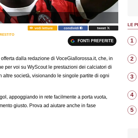
LE P
vedi letture
condividi
tweet
PRESTITO
1
FONTI PREFERITE
2
ferta dalla redazione di VoceGiallorossa.it, che, in
 per voi su WyScout le prestazioni dei calciatori di
in altre società, visionando le singole partite di ogni
3
4
 gol, appoggiando in rete facilmente a porta vuota,
mento giusto. Prova ad aiutare anche in fase
5