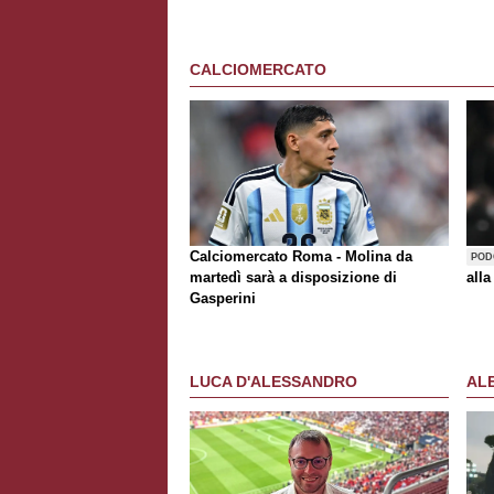
CALCIOMERCATO
Calciomercato Roma - Molina da
POD
martedì sarà a disposizione di
alla
Gasperini
LUCA D'ALESSANDRO
AL