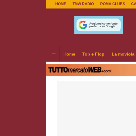
HOME
TMW RADIO
ROMA CLUBS
C
Home
Top e Flop
La moviola