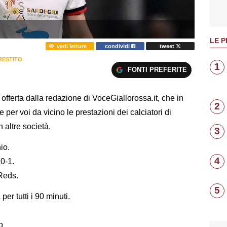
LE P
vedi letture
condividi
tweet
RESTITO
1
FONTI PREFERITE
fferta dalla redazione di VoceGiallorossa.it, che in
2
er voi da vicino le prestazioni dei calciatori di
n altre società.
3
io.
4
0-1.
 Reds.
5
per tutti i 90 minuti.
o