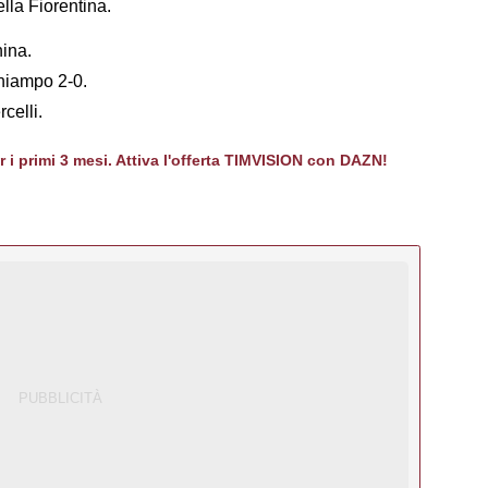
ella Fiorentina.
hina.
hiampo 2-0.
celli.
er i primi 3 mesi. Attiva l'offerta TIMVISION con DAZN!