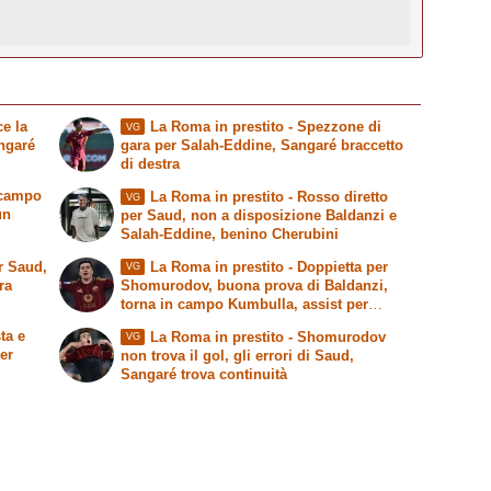
e la
La Roma in prestito
- Spezzone di
VG
ngaré
gara per Salah-Eddine, Sangaré braccetto
di destra
 campo
La Roma in prestito
- Rosso diretto
VG
un
per Saud, non a disposizione Baldanzi e
Salah-Eddine, benino Cherubini
r Saud,
La Roma in prestito
- Doppietta per
VG
ra
Shomurodov, buona prova di Baldanzi,
torna in campo Kumbulla, assist per
Cherubini
ta e
La Roma in prestito
- Shomurodov
VG
er
non trova il gol, gli errori di Saud,
Sangaré trova continuità