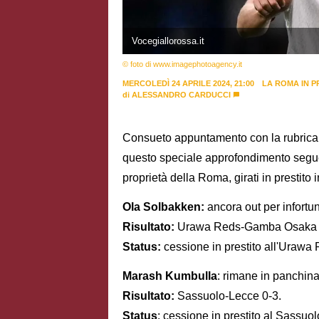
Vocegiallorossa.it
© foto di www.imagephotoagency.it
MERCOLEDÌ 24 APRILE 2024, 21:00
LA ROMA IN P
di
ALESSANDRO CARDUCCI
Consueto appuntamento con la rubrica o
questo speciale approfondimento segue p
proprietà della Roma, girati in prestito i
Ola Solbakken:
ancora out per infortun
Risultato:
Urawa Reds-Gamba Osaka 
Status:
cessione in prestito all'Urawa
Marash Kumbulla
: rimane in panchina 
Risultato:
Sassuolo-Lecce 0-3.
Status
: cessione in prestito al Sassuol