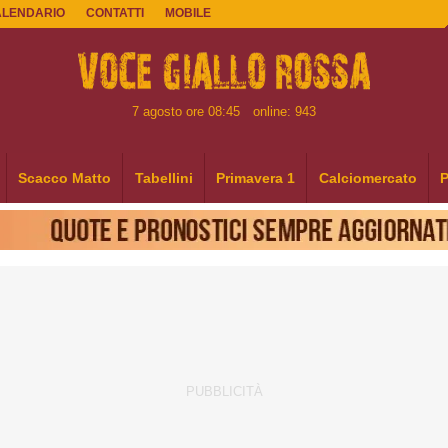
ALENDARIO
CONTATTI
MOBILE
7 agosto ore 08:45
online: 943
Scacco Matto
Tabellini
Primavera 1
Calciomercato
P