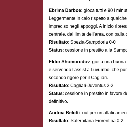
Ebrima Darboe:
gioca tutti e 90 i min
Leggermente in calo rispetto a qualche s
impreciso negli appoggi. A inizio ripr
centrale, dal limite dell'area, con palla 
Risultato
: Spezia-Sampdoria 0-0
Status
: cessione in prestito alla Sampd
Eldor Shomurodov
: gioca una buona 
e servendo l'assist a Luvumbo, che pun
secondo rigore per il Cagliari.
Risultato
: Cagliari-Juventus 2-2.
Status
: cessione in prestito in favore d
definitivo.
Andrea Belotti:
out per un affaticamen
Risultato:
Salernitana-Fiorentina 0-2.