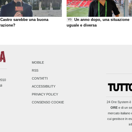
Castro sarebbe una buona
Un anno dopo, una situazione
VG
razione?
uguale e diversa
MOBILE
RSS
CONTATTI
/2010
di
ACCESSIBILITY
PRIVACY POLICY
24 Ore System
è 
CONSENSO COOKIE
ORE
e di un se
mercato italiano 
cui gestisce in es
in