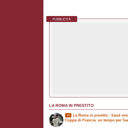
PUBBLICITÀ
LA ROMA IN PRESTITO
La Roma in prestito
- Saud vinc
VG
Coppa di Francia, un tempo per Sa