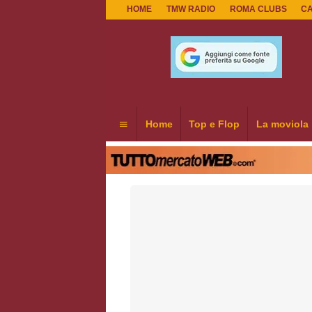
HOME
TMW RADIO
ROMA CLUBS
C
Home
Top e Flop
La moviola