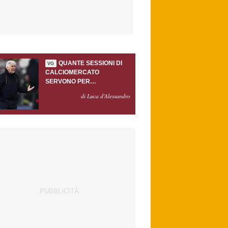
QUANTE SESSIONI DI
VG
CALCIOMERCATO
SERVONO PER
ACCONTENTARE
di Luca d'Alessandro
GASPERINI?