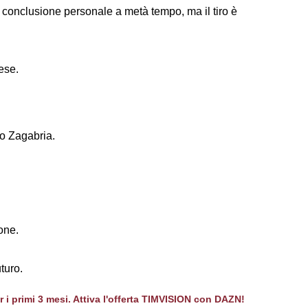
onclusione personale a metà tempo, ma il tiro è
rese.
mo Zagabria.
one.
turo.
er i primi 3 mesi. Attiva l'offerta TIMVISION con DAZN!