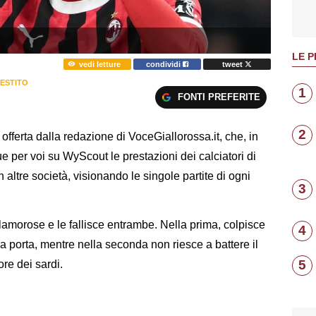
LE P
vedi letture
condividi
tweet
RESTITO
1
FONTI PREFERITE
2
ferta dalla redazione di VoceGiallorossa.it, che, in
 per voi su WyScout le prestazioni dei calciatori di
in altre società, visionando le singole partite di ogni
3
lamorose e le fallisce entrambe. Nella prima, colpisce
4
la porta, mentre nella seconda non riesce a battere il
5
ore dei sardi.