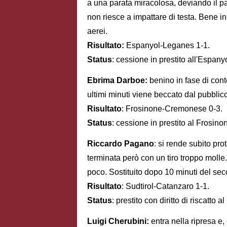
a una parata miracolosa, deviando il pa
non riesce a impattare di testa. Bene in
aerei.
Risultato:
Espanyol-Leganes 1-1.
Status
: cessione in prestito all'Espanyo
Ebrima Darboe:
benino in fase di cont
ultimi minuti viene beccato dal pubblic
Risultato
: Frosinone-Cremonese 0-3.
Status
: cessione in prestito al Frosino
Riccardo Pagano
: si rende subito pr
terminata però con un tiro troppo molle.
poco. Sostituito dopo 10 minuti del se
Risultato
: Sudtirol-Catanzaro 1-1.
Status
: prestito con diritto di riscatto 
Luigi Cherubini:
entra nella ripresa e, 