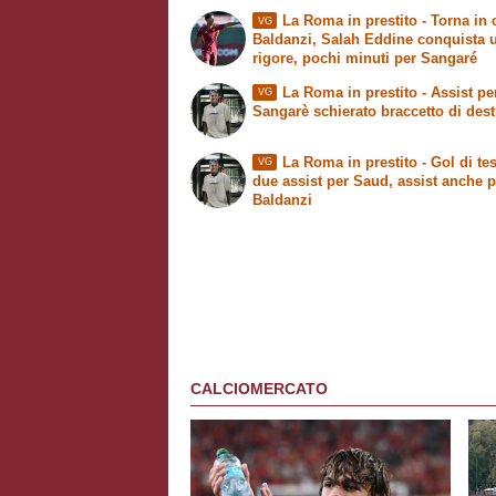
La Roma in prestito
- Torna in
VG
Baldanzi, Salah Eddine conquista 
rigore, pochi minuti per Sangaré
La Roma in prestito
- Assist pe
VG
Sangarè schierato braccetto di dest
La Roma in prestito
- Gol di tes
VG
due assist per Saud, assist anche p
Baldanzi
CALCIOMERCATO