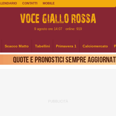
ALENDARIO
CONTATTI
MOBILE
9 agosto ore 14:07
online: 919
Scacco Matto
Tabellini
Primavera 1
Calciomercato
P