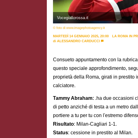
Vocegiallorossa.it
© foto di www.imagephotoagency.it
MARTEDÌ 14 GENNAIO 2025, 20:00
LA ROMA IN P
di
ALESSANDRO CARDUCCI
Consueto appuntamento con la rubrica of
questo speciale approfondimento, segue
proprietà della Roma, girati in prestito 
calciatore.
Tammy Abraham:
.ha due occasioni c
di petto anziché di testa a un metro dal
portiere a tu per tu con l'estremo difens
Risultato
: Milan-Cagliari 1-1.
Status
: cessione in prestito al Milan.