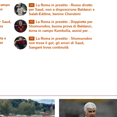
 campo
La Roma in prestito
- Rosso diretto
VG
un
per Saud, non a disposizione Baldanzi e
Salah-Eddine, benino Cherubini
r Saud,
La Roma in prestito
- Doppietta per
VG
ra
Shomurodov, buona prova di Baldanzi,
torna in campo Kumbulla, assist per
Cherubini
ta e
La Roma in prestito
- Shomurodov
VG
er
non trova il gol, gli errori di Saud,
Sangaré trova continuità