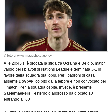
© foto di www.imagephotoagency.it
Alle 20:45 si è giocata la sfida tra Ucraina e Belgio, match
valido per i playoff di Nations League e terminata 3-1 in
favore della squadra gialloblu. Per i padroni di casa
assente
Dovbyk
, colpito dalla febbre e non convocato per
il match. Per la squadra ospite, invece, è presente
Saelemaekers
, l'esterno giallorosso ha giocato 10'
entrando all'80'.
Tutta la Serie A e la Serie B a 19,99€ per i primi 3 mesi.